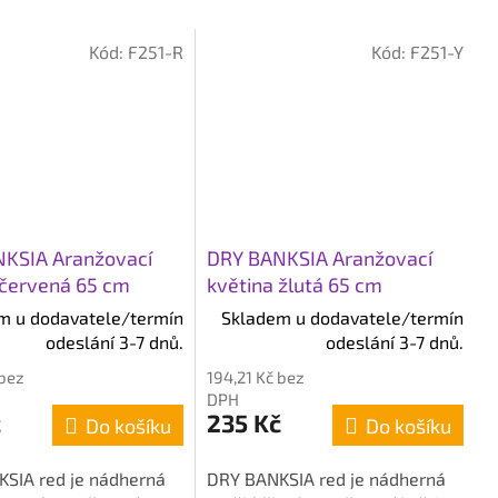
Kód:
F251-R
Kód:
F251-Y
KSIA Aranžovací
DRY BANKSIA Aranžovací
 červená 65 cm
květina žlutá 65 cm
m u dodavatele/termín
Skladem u dodavatele/termín
odeslání 3-7 dnů.
odeslání 3-7 dnů.
 bez
194,21 Kč bez
DPH
č
235 Kč
Do košíku
Do košíku
SIA red je nádherná
DRY BANKSIA red je nádherná