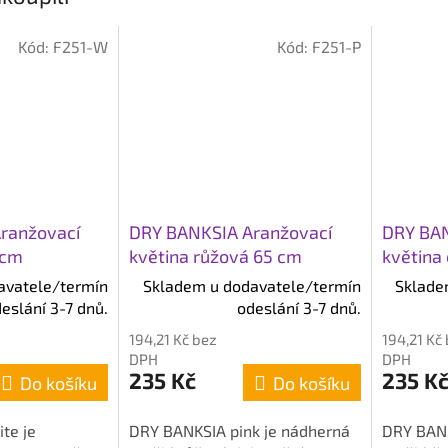
Kód:
F251-W
Kód:
F251-P
ranžovací
DRY BANKSIA Aranžovací
DRY BAN
 cm
květina růžová 65 cm
květina
avatele/termín
Skladem u dodavatele/termín
Sklade
eslání 3-7 dnů.
odeslání 3-7 dnů.
194,21 Kč bez
194,21 Kč
DPH
DPH
235 Kč
235 K
Do košíku
Do košíku
te je
DRY BANKSIA pink je nádherná
DRY BANK