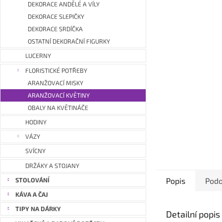
a
DEKORACE ANDĚLÉ A VÍLY
n
DEKORACE SLEPIČKY
e
DEKORACE SRDÍČKA
l
OSTATNÍ DEKORAČNÍ FIGURKY
LUCERNY
FLORISTICKÉ POTŘEBY
ARANŽOVACÍ MISKY
ARANŽOVACÍ KVĚTINY
OBALY NA KVĚTINÁČE
HODINY
VÁZY
SVÍCNY
DRŽÁKY A STOJANY
Popis
Podo
STOLOVÁNÍ
KÁVA A ČAJ
TIPY NA DÁRKY
Detailní popi