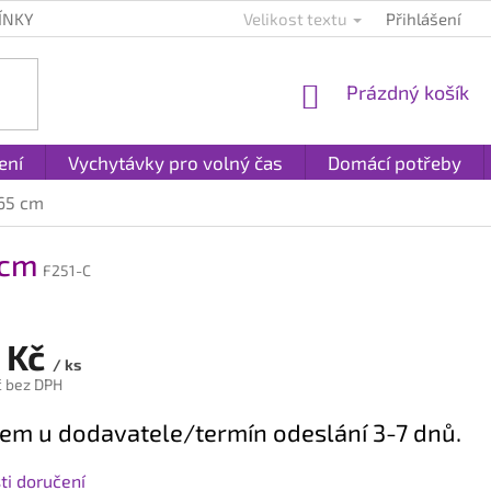
ÍNKY
KONTAKTY
PLATBA A DOPRAVA
Velikost textu
Přihlášení
REKLAMACE A
NÁKUPNÍ
Prázdný košík
KOŠÍK
ení
Vychytávky pro volný čas
Domácí potřeby
65 cm
 cm
F251-C
 Kč
/ ks
č bez DPH
em u dodavatele/termín odeslání 3-7 dnů.
i doručení