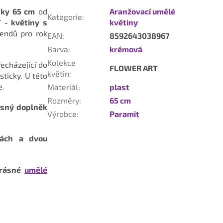
šky 65 cm
od
Aranžovací umělé
Kategorie
:
- květiny s
květiny
rendů pro rok
EAN
:
8592643038967
Barva
:
krémová
Kolekce
echázející do
FLOWER ART
květin
:
sticky.
U této
e.
Materiál
:
plast
Rozměry
:
65 cm
ásný doplněk
Výrobce
:
Paramit
vách a dvou
krásné
umělé