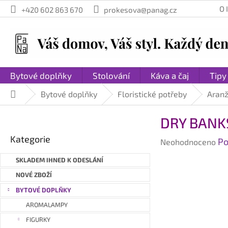
Přejít
O
+420 602 863 670
prokesova@panag.cz
na
obsah
Bytové doplňky
Stolování
Káva a čaj
Tipy
Bytové doplňky
Floristické potřeby
Aranž
Domů
P
DRY BANKS
o
Přeskočit
s
Kategorie
Průměrné
Po
kategorie
Neohodnoceno
t
hodnocení
r
SKLADEM IHNED K ODESLÁNÍ
produktu
a
je
NOVÉ ZBOŽÍ
n
0,0
BYTOVÉ DOPLŇKY
n
z
AROMALAMPY
í
5
hvězdiček.
p
FIGURKY