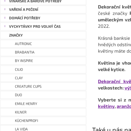
VINAŘSKÉ A BAROVÉ POTŘEBY
Dekorační kvě
VAŘENÍ A PEČENÍ
české značky
DOMÁCÍ POTŘEBY
uměleckým vz
2022.
VYCHYTÁVKY PRO VOLNÝ ČAS
ZNAČKY
Krásná banksie
AUTRONIC
hnědých odstínů
květiny máte do
BRABANTIA
BY INSPIRE
K
větina je vh
velké kytice.
CILIO
CLAY
Dekorační k
CREATURE CUPS
velkostech:
vý
DUO
Vyberte si z 
EMILE HENRY
květiny
,
aranžo
KILNER
KÜCHENPROFI
Také u nás na
LA VIDA