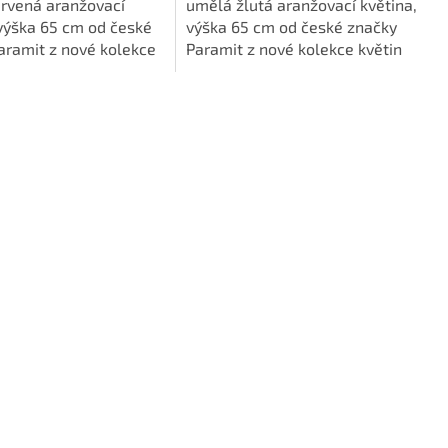
rvená aranžovací
umělá žlutá aranžovací květina,
 výška 65 cm od české
výška 65 cm od české značky
aramit z nové kolekce
Paramit z nové kolekce květin
RT FLOWER uvedené v
ART FLOWER uvedené v roce
2.
2022.