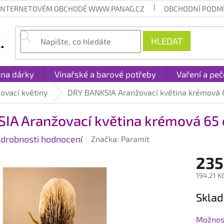
 INTERNETOVÉM OBCHODĚ WWW.PANAG.CZ
OBCHODNÍ PODM
HLEDAT
 na dárky
Vinařské a barové potřeby
Vaření a peč
ovací květiny
DRY BANKSIA Aranžovací květina krémová 
IA Aranžovací květina krémová 65
drobnosti hodnocení
Značka:
Paramit
235
194,21 K
Měrná
Sklad
cena:
Možnost