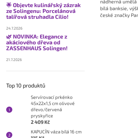
nádherná umělá
🌟 Objevte kulinářský zázrak
bílá banksie, vý
ze Solingenu: Porcelánová
české značky Pa
talířová struhadla Cilio!
kolekce květin 
uvedené v roce 
24.7.2026
🌿 NOVINKA: Elegance z
akáciového dřeva od
ZASSENHAUS Solingen!
21.7.2026
Top 10 produktů
Servírovací prkénko
45x22x1,5 cm olivové
dřevo/červená
pryskyřice
2 409 Kč
KAPUCÍN váza bílá 16 cm
115 Kč