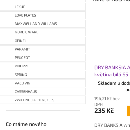
LÉKUÉ
LOVE PLATES
MAXWELL AND WILLIAMS
NORDIC WARE
OPINEL
PARAMIT
PEUGEOT
PHILIPPI
DRY BANKSIA A
květina bílá 65
SPRING
Skladem u dod
VACU VIN
od
ZASSENHAUS
194,21 Kč bez
ZWILLING J.A. HENCKELS
DPH
235 Kč
Co máme nového
DRY BANKSIA whi