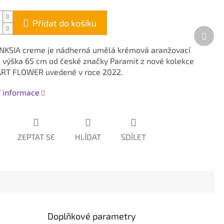
Přidat do košíku
Dalš
prod
NKSIA creme je nádherná umělá krémová aranžovací
, výška 65 cm od české značky Paramit z nové kolekce
ART FLOWER uvedené v roce 2022.
í informace
ZEPTAT SE
HLÍDAT
SDÍLET
Doplňkové parametry