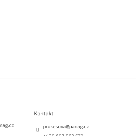
Kontakt
nag.cz
prokesova
@
panag.cz
+420 602 863 670