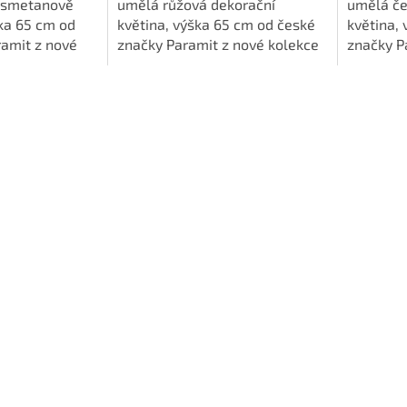
 smetanově
umělá růžová dekorační
umělá če
ška 65 cm od
květina, výška 65 cm od české
květina,
ramit z nové
značky Paramit z nové kolekce
značky P
ART FLOWER
květin ART FLOWER uvedené v
květin A
2022.
roce 2022.
roce 202