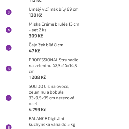
Umělý vlčí mák bílý 69 cm
130 Kč
Miska Créme brulée 13 cm
- set 2 ks
309 Kč
Čajníček bílá 8 cm
47 Kč
PROFESSIONAL Struhadlo
na zeleninu 42,5x14x14,5
cm
1 208 Kč
SOLIDO Lis na ovoce,
zeleninu a bobule
33x9,5x35 cm nerezová
ocel
4 799 Kč
BALANCE Digitální
kuchyňská váha do 5 kg