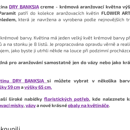
tina
DRY BANKSIA
creme
- krémová aranžovací května vý
Paramit
patří do kolekce aranžovacích květin
FLOWER ART 
hledem,
která je navržena a vyrobena podle nejnovějších t
 krémové barvy.
Květina má jeden velký květ krémové barvy př
 a na stonku je 8 listů.
Je propracována opravdu věrně a reali
jem, jako byste ji utrhli někde na louce při podzimní procházc
odná pro aranžování samostatně jen do vázy nebo jako kr
větinu DRY BANKSIA
si můžete vybrat v několika bar
šky 59 cm
a
výšky 65 cm.
naší široké nabídky
floristických potřeb
, kde naleznete 
vací misky
,
vázy
a nové krásné
obaly na květináče
.
koupili