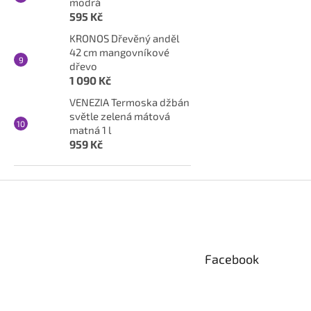
modrá
595 Kč
KRONOS Dřevěný anděl
42 cm mangovníkové
dřevo
1 090 Kč
VENEZIA Termoska džbán
světle zelená mátová
matná 1 l
959 Kč
Z
á
p
a
t
Facebook
í