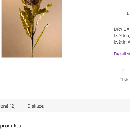
DRY BA
květina
květin 
Detailn
TISK
bné (2)
Diskuze
s produktu