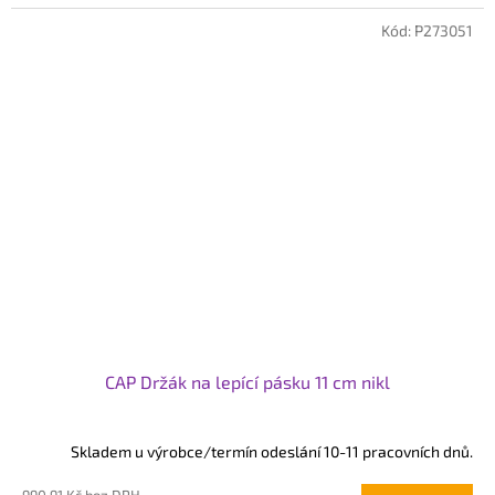
Kód:
P273051
CAP Držák na lepící pásku 11 cm nikl
Skladem u výrobce/termín odeslání 10-11 pracovních dnů.
990,91 Kč bez DPH