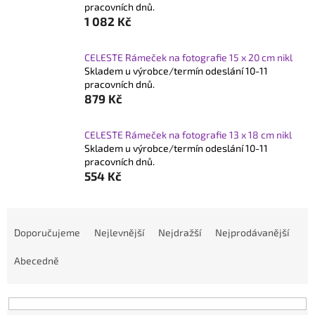
pracovních dnů.
1 082 Kč
CELESTE Rámeček na fotografie 15 x 20 cm nikl
Skladem u výrobce/termín odeslání 10-11
pracovních dnů.
879 Kč
CELESTE Rámeček na fotografie 13 x 18 cm nikl
Skladem u výrobce/termín odeslání 10-11
pracovních dnů.
554 Kč
Ř
a
Doporučujeme
Nejlevnější
Nejdražší
Nejprodávanější
z
Abecedně
e
n
í