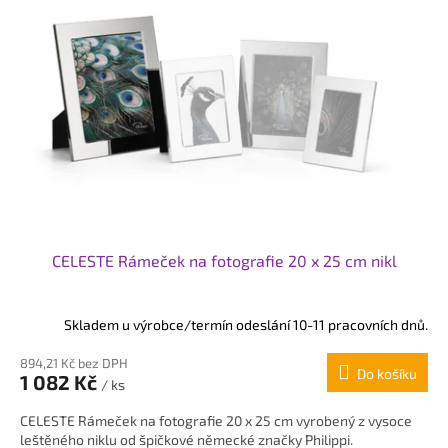
i
s
p
r
o
d
u
k
t
ů
CELESTE Rámeček na fotografie 20 x 25 cm nikl
Skladem u výrobce/termín odeslání 10-11 pracovních dnů.
894,21 Kč bez DPH
Do košíku
1 082 Kč
/ ks
CELESTE Rámeček na fotografie 20 x 25 cm vyrobený z vysoce
leštěného niklu od špičkové německé značky Philippi.