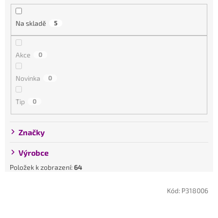
p
r
Na skladě
5
o
d
Akce
0
u
k
Novinka
0
t
ů
Tip
0
Značky
Výrobce
Položek k zobrazení:
64
V
Kód:
P318006
ý
p