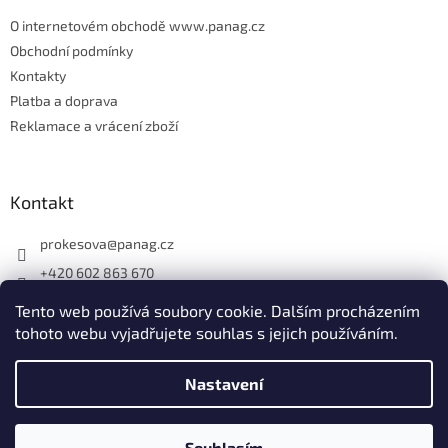
p
O internetovém obchodě www.panag.cz
i
Obchodní podmínky
s
u
Kontakty
Platba a doprava
Reklamace a vrácení zboží
Kontakt
prokesova
@
panag.cz
+420 602 863 670
Tento web používá soubory cookie. Dalším procházením
tohoto webu vyjadřujete souhlas s jejich používáním.
Nastavení
Vytvořil Shoptet
Souhlasím