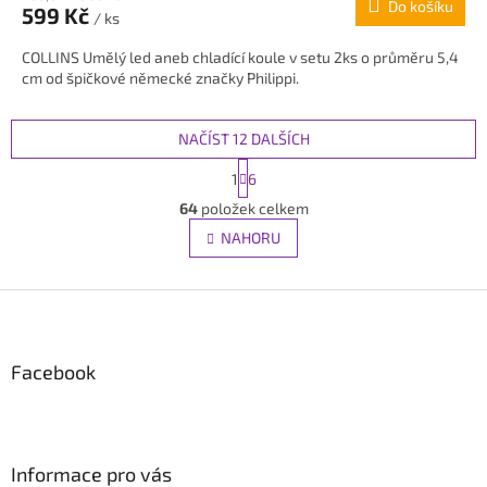
Do košíku
599 Kč
/ ks
COLLINS Umělý led aneb chladící koule v setu 2ks o průměru 5,4
cm od špičkové německé značky Philippi.
NAČÍST 12 DALŠÍCH
S
1
6
t
O
r
64
položek celkem
v
á
l
NAHORU
n
á
k
d
o
Z
v
a
á
c
á
n
í
í
p
p
Facebook
a
r
v
t
k
í
y
v
Informace pro vás
ý