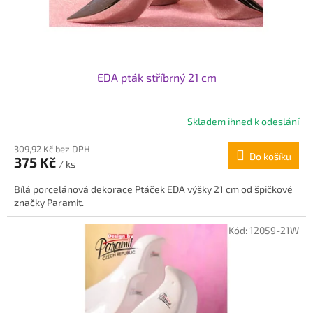
u
k
t
ů
EDA pták stříbrný 21 cm
Skladem ihned k odeslání
Průměrné
hodnocení
309,92 Kč bez DPH
produktu
Do košíku
375 Kč
je
/ ks
4,5
Bílá porcelánová dekorace Ptáček EDA výšky 21 cm od špičkové
z
značky Paramit.
5
hvězdiček.
Kód:
12059-21W