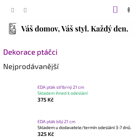
Přejít
NÁKUP
na
obsah
KOŠÍK
Dekorace ptáčci
Nejprodávanější
EDA pták stříbrný 21 cm
Skladem ihned k odeslání
375 Kč
EDA pták bílý 21 cm
Skladem u dodavatele/termín odeslání 3-7 dnů.
325 Kč