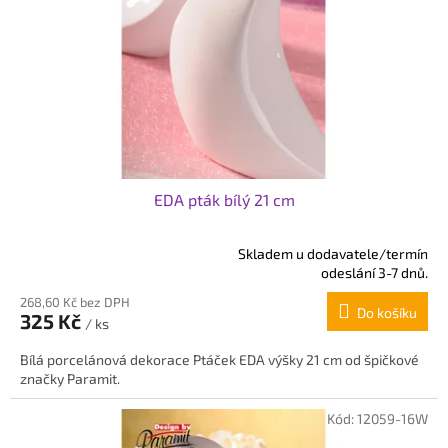
EDA pták bílý 21 cm
Skladem u dodavatele/termín
Průměrné
odeslání 3-7 dnů.
hodnocení
268,60 Kč bez DPH
produktu
Do košíku
325 Kč
je
/ ks
5,0
Bílá porcelánová dekorace Ptáček EDA výšky 21 cm od špičkové
z
značky Paramit.
5
hvězdiček.
Kód:
12059-16W