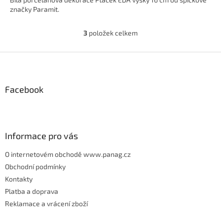
z
značky Paramit.
5
hvězdiček.
3
položek celkem
O
v
l
Z
á
á
d
p
a
Facebook
c
a
í
t
p
í
r
v
Informace pro vás
k
y
O internetovém obchodě www.panag.cz
v
Obchodní podmínky
ý
p
Kontakty
i
Platba a doprava
s
Reklamace a vrácení zboží
u