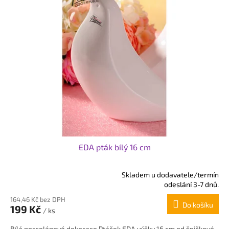
EDA pták bílý 16 cm
Skladem u dodavatele/termín
Průměrné
odeslání 3-7 dnů.
hodnocení
164,46 Kč bez DPH
produktu
Do košíku
199 Kč
je
/ ks
5,0
Bílá porcelánová dekorace Ptáček EDA výšky 16 cm od špičkové