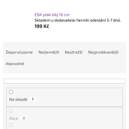
EDA pták bílý 16 cm
Skladem u dodavatele/termín odeslání 3-7 dnů.
199 Kč
Ř
a
Doporučujeme
Nejlevnější
Nejdražší
Nejprodávanější
z
Abecedně
e
n
í
p
r
Na skladě
1
o
d
Akce
0
u
k