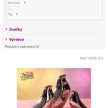
Novinka
0
t
ů
Tip
0
Značky
Výrobce
Položek k zobrazení:
3
V
Kód:
12059-21S
ý
p
i
s
p
r
o
d