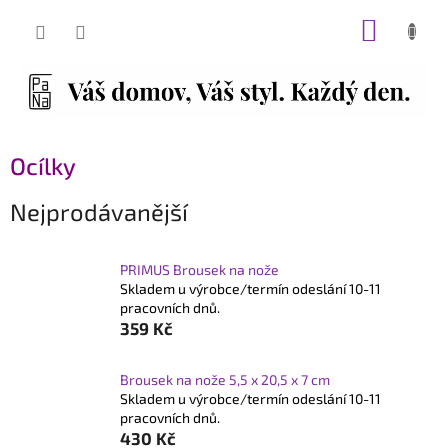
Přejít
NÁKUP
na
obsah
KOŠÍK
Ocílky
Nejprodávanější
PRIMUS Brousek na nože
Skladem u výrobce/termín odeslání 10-11
pracovních dnů.
359 Kč
Brousek na nože 5,5 x 20,5 x 7 cm
Skladem u výrobce/termín odeslání 10-11
pracovních dnů.
430 Kč