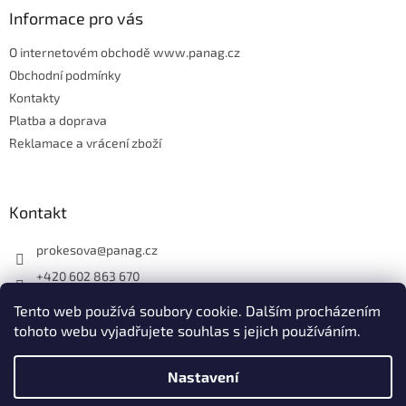
v
Informace pro vás
k
y
O internetovém obchodě www.panag.cz
v
Obchodní podmínky
ý
p
Kontakty
i
Platba a doprava
s
Reklamace a vrácení zboží
u
Kontakt
prokesova
@
panag.cz
+420 602 863 670
Tento web používá soubory cookie. Dalším procházením
tohoto webu vyjadřujete souhlas s jejich používáním.
Nastavení
Vytvořil Shoptet