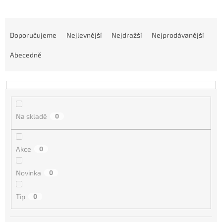
Ř
a
Doporučujeme
Nejlevnější
Nejdražší
Nejprodávanější
z
Abecedně
e
n
í
p
r
Na skladě
0
o
d
Akce
0
u
k
Novinka
0
t
ů
Tip
0