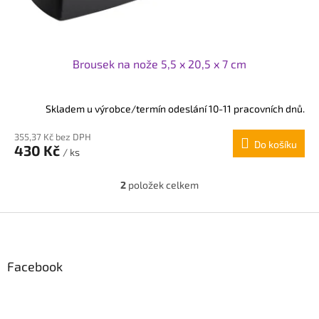
Brousek na nože 5,5 x 20,5 x 7 cm
Skladem u výrobce/termín odeslání 10-11 pracovních dnů.
355,37 Kč bez DPH
Do košíku
430 Kč
/ ks
2
položek celkem
O
v
l
Z
á
á
d
p
a
Facebook
c
a
í
t
p
í
r