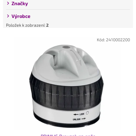
Značky
Výrobce
Položek k zobrazení:
2
V
Kód:
2410002200
ý
p
i
s
p
r
o
d
u
k
t
ů