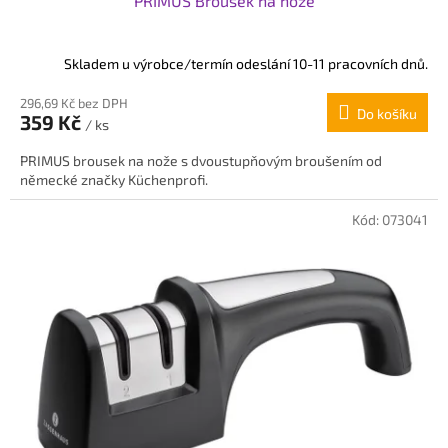
PRIMUS Brousek na nože
Skladem u výrobce/termín odeslání 10-11 pracovních dnů.
296,69 Kč bez DPH
Do košíku
359 Kč
/ ks
PRIMUS brousek na nože s dvoustupňovým broušením od
německé značky Küchenprofi.
Kód:
073041