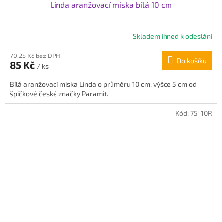
Linda aranžovací miska bílá 10 cm
Skladem ihned k odeslání
Průměrné
hodnocení
70,25 Kč bez DPH
produktu
Do košíku
85 Kč
je
/ ks
5,0
Bílá aranžovací miska Linda o průměru 10 cm, výšce 5 cm od
z
špičkové české značky Paramit.
5
hvězdiček.
Kód:
75-10R