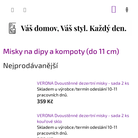
Přejít
NÁKUP
na
obsah
KOŠÍK
Misky na dipy a kompoty (do 11 cm)
Nejprodávanější
VERONA Dvoustěnné dezertní misky - sada 2 ks
Skladem u výrobce/termín odeslání 10-11
pracovních dnů.
359 Kč
VERONA Dvoustěnné dezertní misky - sada 2 ks
kouřové sklo
Skladem u výrobce/termín odeslání 10-11
pracovních dnů.