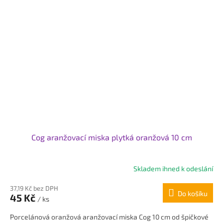
Cog aranžovací miska plytká oranžová 10 cm
Skladem ihned k odeslání
Průměrné
hodnocení
37,19 Kč bez DPH
produktu
Do košíku
45 Kč
je
/ ks
5,0
Porcelánová oranžová aranžovací miska Cog 10 cm od špičkové
z