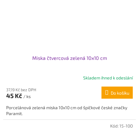
Miska čtvercová zelená 10x10 cm
Skladem ihned k odeslání
Průměrné
hodnocení
37,19 Kč bez DPH
produktu
Do košíku
45 Kč
je
/ ks
5,0
Porcelánová zelená miska 10x10 cm od špičkové české značky
z
Paramit.
5
hvězdiček.
Kód:
15-10O