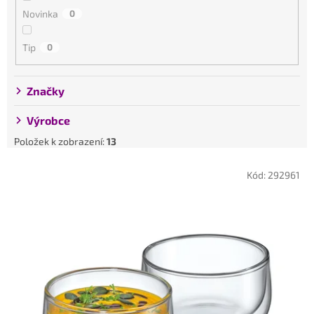
k
Novinka
0
t
ů
Tip
0
Značky
Výrobce
Položek k zobrazení:
13
V
Kód:
292961
ý
p
i
s
p
r
o