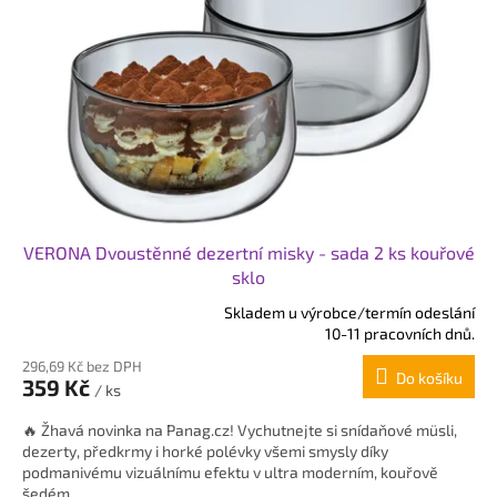
VERONA Dvoustěnné dezertní misky - sada 2 ks kouřové
sklo
Skladem u výrobce/termín odeslání
Průměrné
10-11 pracovních dnů.
hodnocení
296,69 Kč bez DPH
produktu
Do košíku
359 Kč
je
/ ks
5,0
🔥 Žhavá novinka na Panag.cz! Vychutnejte si snídaňové müsli,
z
dezerty, předkrmy i horké polévky všemi smysly díky
5
podmanivému vizuálnímu efektu v ultra moderním, kouřově
hvězdiček.
šedém...