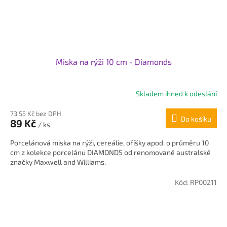
Miska na rýži 10 cm - Diamonds
Skladem ihned k odeslání
Průměrné
hodnocení
73,55 Kč bez DPH
produktu
Do košíku
89 Kč
je
/ ks
5,0
Porcelánová miska na rýži, cereálie, oříšky apod. o průměru 10
z
cm z kolekce porcelánu DIAMONDS od renomované australské
5
značky Maxwell and Williams.
hvězdiček.
Kód:
RP00211