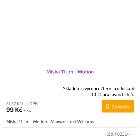
Miska 11 cm - Motion
Skladem u výrobce/termín odeslání
Průměrné
10-11 pracovních dnů.
hodnocení
81,82 Kč bez DPH
produktu
Do košíku
99 Kč
je
/ ks
5,0
Miska 11 cm - Motion - Maxwell and Williams
z
5
hvězdiček.
Kód:
P0236411