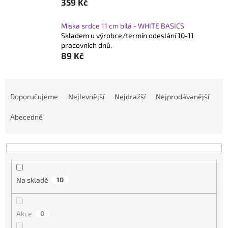
359 Kč
Miska srdce 11 cm bílá - WHITE BASICS
Skladem u výrobce/termín odeslání 10-11
pracovních dnů.
89 Kč
Ř
a
Doporučujeme
Nejlevnější
Nejdražší
Nejprodávanější
z
Abecedně
e
n
í
p
r
Na skladě
10
o
d
Akce
0
u