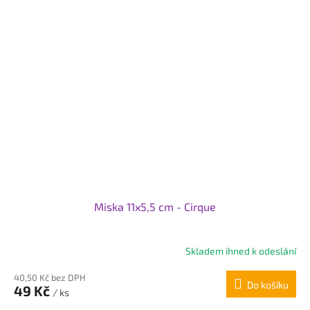
Miska 11x5,5 cm - Cirque
Skladem ihned k odeslání
Průměrné
hodnocení
40,50 Kč bez DPH
produktu
Do košíku
49 Kč
je
/ ks
5,0