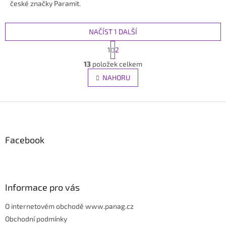
české značky Paramit.
5
hvězdiček.
NAČÍST 1 DALŠÍ
S
1
2
t
O
r
13
položek celkem
v
á
l
NAHORU
n
á
k
d
o
Z
v
a
á
c
á
n
í
í
p
p
Facebook
a
r
v
t
k
í
y
v
Informace pro vás
ý
p
O internetovém obchodě www.panag.cz
i
Obchodní podmínky
s