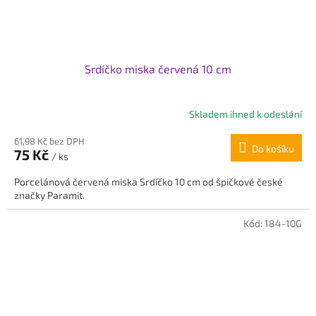
Srdíčko miska červená 10 cm
Skladem ihned k odeslání
Průměrné
hodnocení
61,98 Kč bez DPH
produktu
Do košíku
75 Kč
je
/ ks
5,0
Porcelánová červená miska Srdíčko 10 cm od špičkové české
z
značky Paramit.
5
hvězdiček.
Kód:
184-10G