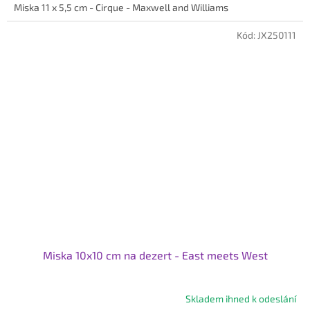
Miska 11 x 5,5 cm - Cirque - Maxwell and Williams
z
5
hvězdiček.
Kód:
JX250111
Miska 10x10 cm na dezert - East meets West
Skladem ihned k odeslání