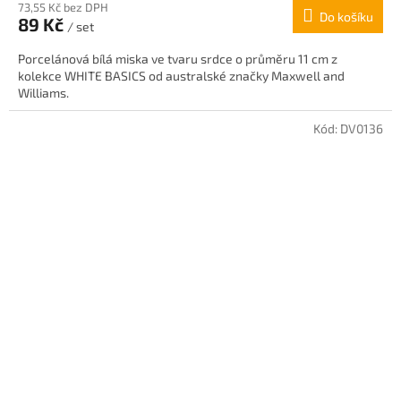
73,55 Kč bez DPH
produktu
Do košíku
89 Kč
je
/ set
5,0
Porcelánová bílá miska ve tvaru srdce o průměru 11 cm z
z
kolekce WHITE BASICS od australské značky Maxwell and
5
Williams.
hvězdiček.
Kód:
DV0136