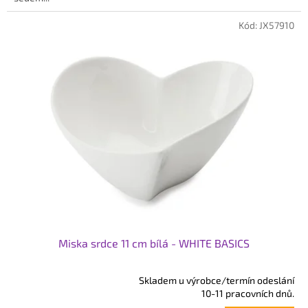
Kód:
JX57910
Miska srdce 11 cm bílá - WHITE BASICS
Skladem u výrobce/termín odeslání
Průměrné
10-11 pracovních dnů.
hodnocení