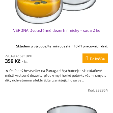
d
u
k
t
ů
VERONA Dvoustěnné dezertní misky - sada 2 ks
Skladem u výrobce/termín odeslání 10-11 pracovních dnů.
296,69 Kč bez DPH
Do košíku
359 Kč
/ ks
🔥 Oblíbený bestseller na Panag.cz! Vychutnejte si snídaňové
müsli, vrstvené dezerty, předkrmy i horké polévky všemi smysly
díky úchvatnému efektu jídla „vznášejícího se ve...
Kód:
292954