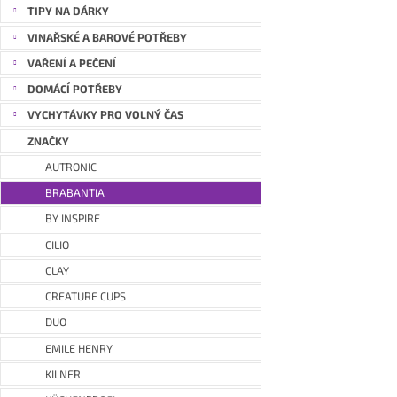
a
TIPY NA DÁRKY
n
VINAŘSKÉ A BAROVÉ POTŘEBY
e
VAŘENÍ A PEČENÍ
l
DOMÁCÍ POTŘEBY
VYCHYTÁVKY PRO VOLNÝ ČAS
ZNAČKY
AUTRONIC
BRABANTIA
BY INSPIRE
CILIO
CLAY
CREATURE CUPS
DUO
EMILE HENRY
KILNER