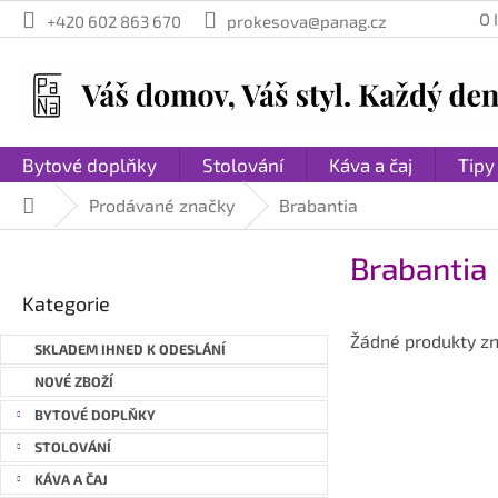
Přejít
O
+420 602 863 670
prokesova@panag.cz
na
obsah
Bytové doplňky
Stolování
Káva a čaj
Tipy
Prodávané značky
Brabantia
Domů
P
Brabantia
o
Přeskočit
s
Kategorie
kategorie
t
Žádné produkty z
r
SKLADEM IHNED K ODESLÁNÍ
a
NOVÉ ZBOŽÍ
n
BYTOVÉ DOPLŇKY
n
STOLOVÁNÍ
í
p
KÁVA A ČAJ