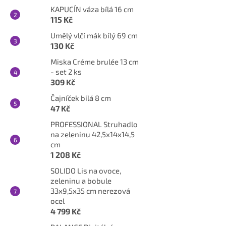
KAPUCÍN váza bílá 16 cm
115 Kč
Umělý vlčí mák bílý 69 cm
130 Kč
Miska Créme brulée 13 cm
- set 2 ks
309 Kč
Čajníček bílá 8 cm
47 Kč
PROFESSIONAL Struhadlo
na zeleninu 42,5x14x14,5
cm
1 208 Kč
SOLIDO Lis na ovoce,
zeleninu a bobule
33x9,5x35 cm nerezová
ocel
4 799 Kč