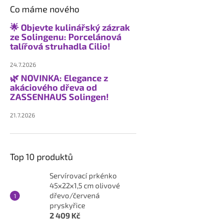
Co máme nového
🌟 Objevte kulinářský zázrak
ze Solingenu: Porcelánová
talířová struhadla Cilio!
24.7.2026
🌿 NOVINKA: Elegance z
akáciového dřeva od
ZASSENHAUS Solingen!
21.7.2026
Top 10 produktů
Servírovací prkénko
45x22x1,5 cm olivové
dřevo/červená
pryskyřice
2 409 Kč