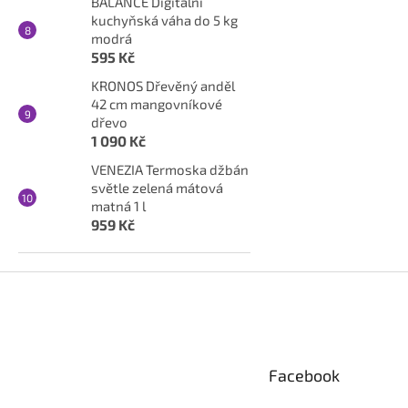
BALANCE Digitální
kuchyňská váha do 5 kg
modrá
595 Kč
KRONOS Dřevěný anděl
42 cm mangovníkové
dřevo
1 090 Kč
VENEZIA Termoska džbán
světle zelená mátová
matná 1 l
959 Kč
Z
á
p
a
t
Facebook
í