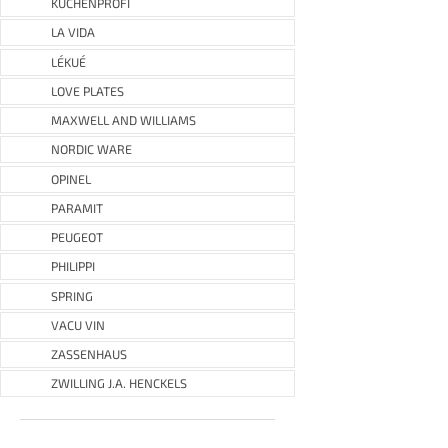
KÜCHENPROFI
LA VIDA
LÉKUÉ
LOVE PLATES
MAXWELL AND WILLIAMS
NORDIC WARE
OPINEL
PARAMIT
PEUGEOT
PHILIPPI
SPRING
VACU VIN
ZASSENHAUS
ZWILLING J.A. HENCKELS