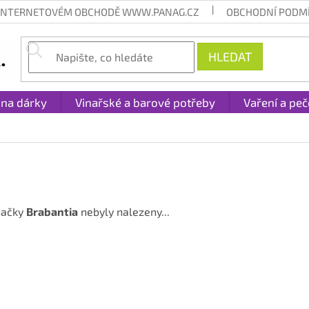
 INTERNETOVÉM OBCHODĚ WWW.PANAG.CZ
OBCHODNÍ PODM
HLEDAT
 na dárky
Vinařské a barové potřeby
Vaření a peč
načky
Brabantia
nebyly nalezeny...