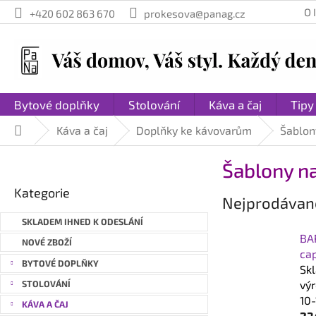
Přejít
O
+420 602 863 670
prokesova@panag.cz
na
obsah
Bytové doplňky
Stolování
Káva a čaj
Tipy
Káva a čaj
Doplňky ke kávovarům
Šablon
Domů
P
Šablony n
o
Přeskočit
s
Kategorie
kategorie
Nejprodávaně
t
r
SKLADEM IHNED K ODESLÁNÍ
a
BA
NOVÉ ZBOŽÍ
n
ca
BYTOVÉ DOPLŇKY
Sk
n
vý
STOLOVÁNÍ
í
10-
p
KÁVA A ČAJ
23