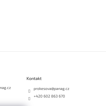
Kontakt
nag.cz
prokesova
@
panag.cz
+420 602 863 670