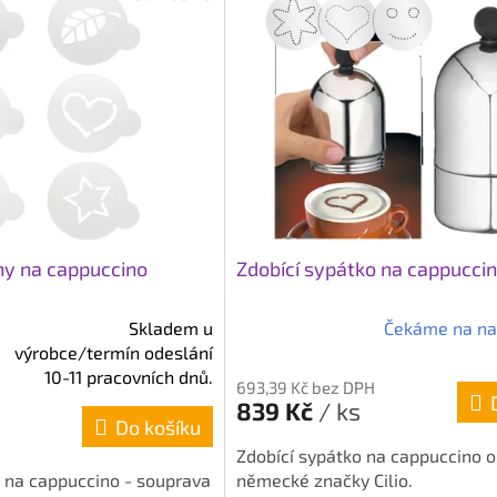
ny na cappuccino
Zdobící sypátko na cappucci
Skladem u
Čekáme na na
Průměrné
výrobce/termín odeslání
hodnocení
10-11 pracovních dnů.
693,39 Kč bez DPH
produktu
839 Kč
/ ks
je
Do košíku
4,0
Zdobící sypátko na cappuccino o
z
 na cappuccino - souprava
německé značky Cilio.
5