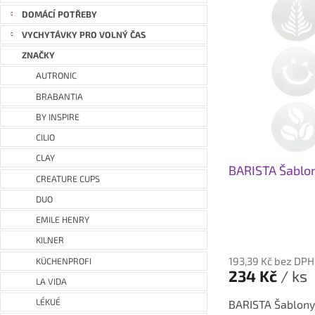
ý
DOMÁCÍ POTŘEBY
p
VYCHYTÁVKY PRO VOLNÝ ČAS
i
s
ZNAČKY
p
AUTRONIC
r
BRABANTIA
o
BY INSPIRE
d
u
CILIO
k
CLAY
BARISTA Šablo
t
CREATURE CUPS
ů
DUO
EMILE HENRY
Průměrné
hodnocení
KILNER
produktu
193,39 Kč bez DPH
KÜCHENPROFI
je
234 Kč
/ ks
LA VIDA
5,0
z
LÉKUÉ
BARISTA Šablony