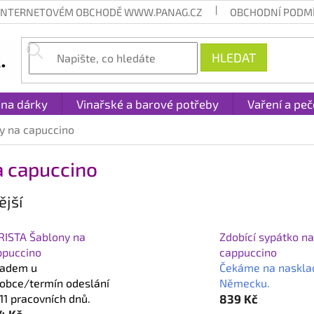
 INTERNETOVÉM OBCHODĚ WWW.PANAG.CZ
OBCHODNÍ PODM
HLEDAT
 na dárky
Vinařské a barové potřeby
Vaření a peč
y na capuccino
a capuccino
jší
RISTA Šablony na
Zdobící sypátko n
ppuccino
cappuccino
ladem u
Čekáme na naskla
robce/termín odeslání
Německu.
11 pracovních dnů.
839 Kč
4 Kč