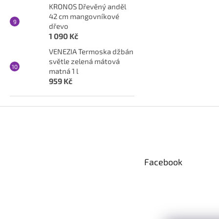
KRONOS Dřevěný anděl
42 cm mangovníkové
dřevo
1 090 Kč
VENEZIA Termoska džbán
světle zelená mátová
matná 1 l
959 Kč
Z
á
p
a
t
Facebook
í