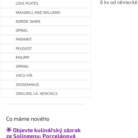
5
6 ks od německé 
LOVE PLATES
hvězdiček.
MAXWELL AND WILLIAMS
NORDIC WARE
OPINEL
PARAMIT
PEUGEOT
PHILIPPI
SPRING
VACU VIN
ZASSENHAUS
ZWILLING J.A. HENCKELS
Co máme nového
🌟 Objevte kulinářský zázrak
ze Solingenu: Porcelánová