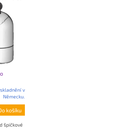
no
skladnění v
Německu.
Do košíku
d špičkové