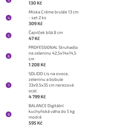
130 Kč
Miska Créme brulée 13 cm
- set 2 ks
309 Kč
Čajníček bílá 8 cm
47 Kč
PROFESSIONAL Struhadlo
na zeleninu 42,5x14x14,5
cm
1 208 Kč
SOLIDO Lis na ovoce,
zeleninu a bobule
33x9,5x35 cm nerezová
ocel
4 799 Kč
BALANCE Digitální
kuchyňská váha do 5 kg
modrá
595 Kč