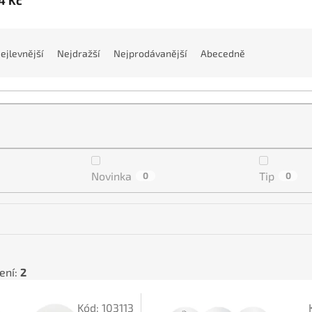
ejlevnější
Nejdražší
Nejprodávanější
Abecedně
Novinka
Tip
0
0
ení:
2
Kód:
103113