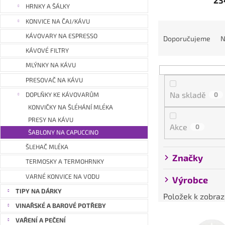
a
HRNKY A ŠÁLKY
n
KONVICE NA ČAJ/KÁVU
Ř
e
a
KÁVOVARY NA ESPRESSO
Doporučujeme
N
l
z
KÁVOVÉ FILTRY
e
MLÝNKY NA KÁVU
n
PRESOVAČ NA KÁVU
í
Na skladě
0
DOPLŇKY KE KÁVOVARŮM
p
KONVIČKY NA ŠLÉHÁNÍ MLÉKA
r
PRESY NA KÁVU
o
Akce
0
d
ŠABLONY NA CAPUCCINO
u
ŠLEHAČ MLÉKA
Značky
k
TERMOSKY A TERMOHRNKY
t
VARNÉ KONVICE NA VODU
Výrobce
ů
TIPY NA DÁRKY
Položek k zobraz
VINAŘSKÉ A BAROVÉ POTŘEBY
V
VAŘENÍ A PEČENÍ