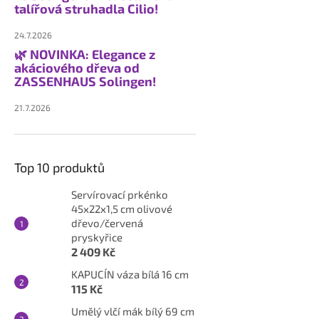
talířová struhadla Cilio!
24.7.2026
🌿 NOVINKA: Elegance z
akáciového dřeva od
ZASSENHAUS Solingen!
21.7.2026
Top 10 produktů
Servírovací prkénko
45x22x1,5 cm olivové
dřevo/červená
pryskyřice
2 409 Kč
KAPUCÍN váza bílá 16 cm
115 Kč
Umělý vlčí mák bílý 69 cm