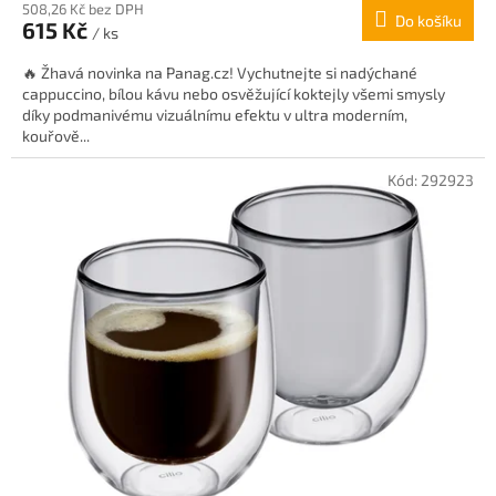
508,26 Kč bez DPH
Do košíku
615 Kč
/ ks
🔥 Žhavá novinka na Panag.cz! Vychutnejte si nadýchané
cappuccino, bílou kávu nebo osvěžující koktejly všemi smysly
díky podmanivému vizuálnímu efektu v ultra moderním,
kouřově...
Kód:
292923