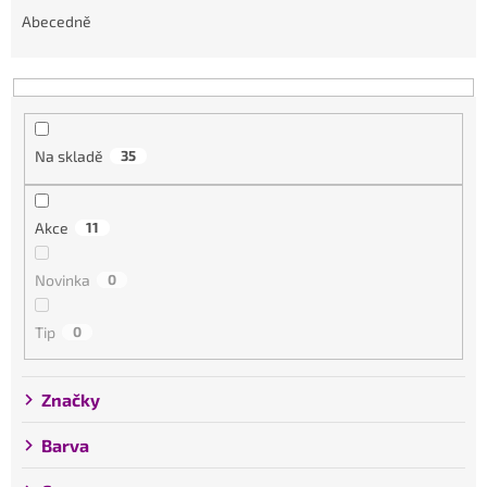
z
Abecedně
e
n
í
p
r
Na skladě
35
o
d
Akce
11
u
k
Novinka
0
t
ů
Tip
0
Značky
Barva