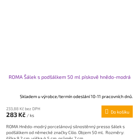
ROMA Šálek s podšálkem 50 ml pískově hnědo-modrá
Skladem u výrobce/termín odeslání 10-11 pracovních dnů.
233,88 Kč bez DPH
Do košíku
283 Kč
/ ks
ROMA Hnědo-modrý porcelánový silnostěnný presso šálek s
podšálkem od německé značky Cilio. Objem 50 ml. Rozměry:
šířka 9,2 cm, výška 4,5 cm, průměr 7 cm.