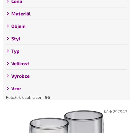
Cena
Materiál
Objem
Styl
Typ
Velikost
Výrobce
Vzor
Položek k zobrazení:
96
V
Kód:
292947
ý
p
i