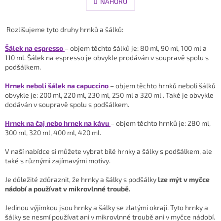
l
NAHORU
n
á
k
d
o
v
a
Rozlišujeme tyto druhy hrnků a šálků:
á
c
n
í
Šálek na espresso
– objem těchto šálků je: 80 ml, 90 ml, 100 ml a
í
p
110 ml. Šálek na espresso je obvykle prodáván v soupravě spolu s
r
podšálkem.
v
k
Hrnek neboli šálek na capuccino
– objem těchto hrnků neboli šálků
y
obvykle je: 200 ml, 220 ml, 230 ml, 250 ml a 320 ml . Také je obvykle
v
dodáván v soupravě spolu s podšálkem.
ý
p
Hrnek na čaj nebo hrnek na kávu
– objem těchto hrnků je: 280 ml,
i
300 ml, 320 ml, 400 ml, 420 ml.
s
u
V naší nabídce si můžete vybrat bílé hrnky a šálky s podšálkem, ale
také s různými zajímavými motivy.
Je důležité zdůraznit, že hrnky a šálky s podšálky
lze mýt v myčce
nádobí a používat v mikrovlnné troubě.
Jedinou výjimkou jsou hrnky a šálky se zlatými okraji. Tyto hrnky a
šálky se nesmí používat ani v mikrovlnné troubě ani v myčce nádobí.