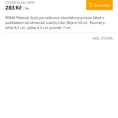
233,88 Kč bez DPH
Do košíku
283 Kč
/ ks
ROMA Pískově žlutý porcelánový silnostěnný presso šálek s
podšálkem od německé značky Cilio. Objem 50 ml. Rozměry:
šířka 9,2 cm, výška 4,5 cm, průměr 7 cm.
Kód:
215366