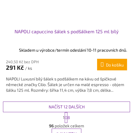
NAPOLI capuccino šálek s podšálkem 125 ml bílý
Skladem u výrobce/termín odeslání 10-11 pracovních dnů.
240,50 Kč bez DPH
Do košíku
291 Kč
/ ks
NAPOLI Luxusní bílý šálek s podšálkem na kávu od špičkové
německé značky Cilio. Šálek je určen na malé espresso - objem
šálku 125 ml. Rozměry: šířka 11,4 cm, výška 7,8 cm, délka...
NAČÍST 12 DALŠÍCH
S
1
8
t
O
r
96
položek celkem
v
á