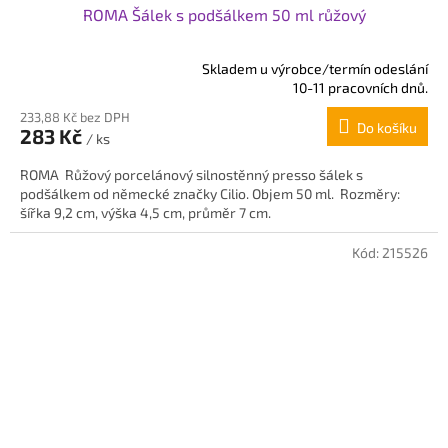
ROMA Šálek s podšálkem 50 ml růžový
Skladem u výrobce/termín odeslání
Průměrné
10-11 pracovních dnů.
hodnocení
233,88 Kč bez DPH
produktu
Do košíku
283 Kč
je
/ ks
5,0
ROMA Růžový porcelánový silnostěnný presso šálek s
z
podšálkem od německé značky Cilio. Objem 50 ml. Rozměry:
5
šířka 9,2 cm, výška 4,5 cm, průměr 7 cm.
hvězdiček.
Kód:
215526