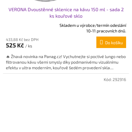
VERONA Dvoustěnné sklenice na kávu 150 ml - sada 2
ks kouřové sklo
Skladem u výrobce/termín odeslání
Průměrné
10-11 pracovních dnů.
hodnocení
433,88 Kč bez DPH
produktu
Do košíku
525 Kč
je
/ ks
5,0
🔥 Žhavá novinka na Panag.cz! Vychutnejte si poctivé lungo nebo
z
filtrovanou kávu všemi smysly díky podmanivému vizuálnímu
5
efektu v ultra moderním, kouřově šedém provedení skla....
hvězdiček.
Kód:
292916