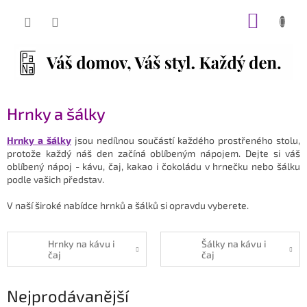
Přejít
NÁKUP
na
obsah
KOŠÍK
Hrnky a šálky
Hrnky a šálky
jsou nedílnou součástí každého prostřeného stolu,
protože každý náš den začíná oblíbeným nápojem. Dejte si váš
oblíbený nápoj - kávu, čaj, kakao i čokoládu v hrnečku nebo šálku
podle vašich představ.
V naší široké nabídce hrnků a šálků si opravdu vyberete.
Hrnky na kávu i
Šálky na kávu i
čaj
čaj
Nejprodávanější