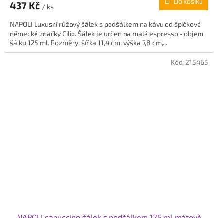
Do košíku
437 Kč
/ ks
NAPOLI Luxusní růžový šálek s podšálkem na kávu od špičkové
německé značky Cilio. Šálek je určen na malé espresso - objem
šálku 125 ml. Rozměry: šířka 11,4 cm, výška 7,8 cm,...
Kód:
215465
NAPOLI capuccino šálek s podšálkem 125 ml mátově