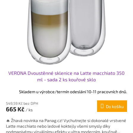
s
p
r
o
d
u
k
t
ů
VERONA Dvoustěnné sklenice na Latte macchiato 350
ml - sada 2 ks kouřové sklo
Skladem u výrobce/termín odeslání 10-11 pracovních dnů.
549,59 Kč bez DPH
Do košíku
665 Kč
/ ks
🔥 Žhavá novinka na Panag.cz! Vychutnejte si dokonalé vrstvené
Latte macchiato nebo ledové koktejly všemi smysly díky
podmanivému vizuálnímu efektu v ultra moderním, kouřově...