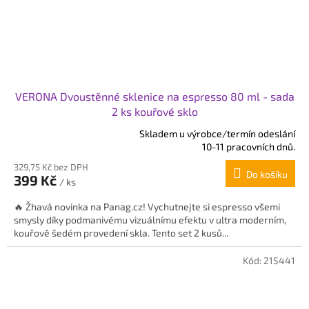
VERONA Dvoustěnné sklenice na espresso 80 ml - sada
2 ks kouřové sklo
Skladem u výrobce/termín odeslání
Průměrné
10-11 pracovních dnů.
hodnocení
329,75 Kč bez DPH
produktu
Do košíku
399 Kč
je
/ ks
5,0
🔥 Žhavá novinka na Panag.cz! Vychutnejte si espresso všemi
z
smysly díky podmanivému vizuálnímu efektu v ultra moderním,
5
kouřově šedém provedení skla. Tento set 2 kusů...
hvězdiček.
Kód:
215441