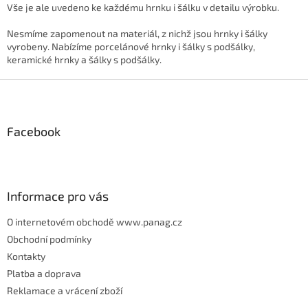
Vše je ale uvedeno ke každému hrnku i šálku v detailu výrobku.
Nesmíme zapomenout na materiál, z nichž jsou hrnky i šálky
vyrobeny. Nabízíme porcelánové hrnky i šálky s podšálky,
keramické hrnky a šálky s podšálky.
Z
á
p
Facebook
a
t
í
Informace pro vás
O internetovém obchodě www.panag.cz
Obchodní podmínky
Kontakty
Platba a doprava
Reklamace a vrácení zboží