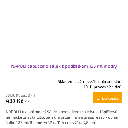
NAPOLI capuccino šálek s podšálkem 125 ml modrý
Skladem u výrobce/termín odeslání
Průměrné
10-11 pracovních dnů.
hodnocení
361,16 Kč bez DPH
produktu
Do košíku
437 Kč
je
/ ks
5,0
NAPOLI Luxusní modrý šálek s podšálkem na kávu od špičkové
z
německé značky Cilio. Šálek je určen na malé espresso - objem
5
šálku 125 ml. Rozměry: šířka 11,4 cm, výška 7,8 cm,...
hvězdiček.