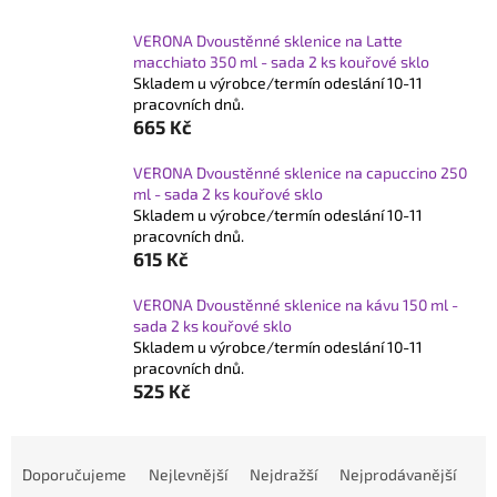
VERONA Dvoustěnné sklenice na Latte
macchiato 350 ml - sada 2 ks kouřové sklo
Skladem u výrobce/termín odeslání 10-11
pracovních dnů.
665 Kč
VERONA Dvoustěnné sklenice na capuccino 250
ml - sada 2 ks kouřové sklo
Skladem u výrobce/termín odeslání 10-11
pracovních dnů.
615 Kč
VERONA Dvoustěnné sklenice na kávu 150 ml -
sada 2 ks kouřové sklo
Skladem u výrobce/termín odeslání 10-11
pracovních dnů.
525 Kč
Ř
a
Doporučujeme
Nejlevnější
Nejdražší
Nejprodávanější