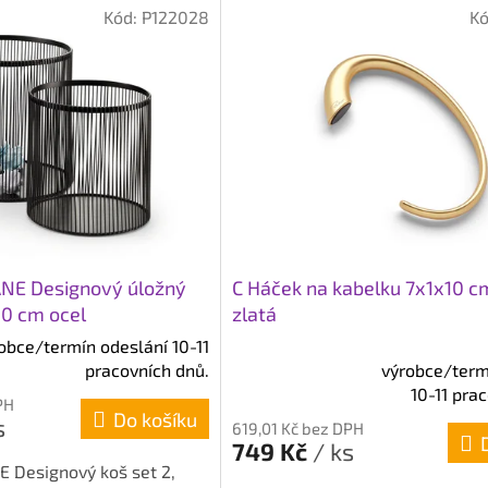
Kód:
P122028
K
NE Designový úložný
C Háček na kabelku 7x1x10 
30 cm ocel
zlatá
obce/termín odeslání 10-11
pracovních dnů.
výrobce/term
Průměrné
10-11 pra
hodnocení
PH
Do košíku
produktu
s
619,01 Kč bez DPH
je
749 Kč
/ ks
5,0
Designový koš set 2,