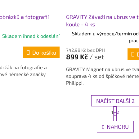
brázků a fotografií
GRAVITY Závaží na ubrus ve 
koule - 4 ks
Skladem u výrobce/termín ode
Skladem ihned k odeslání
prac
H
742,98 Kč bez DPH
Do košíku
899 Kč
/ set
ržák na fotografie a
GRAVITY Magnet na ubrus ve tva
kové německé značky
souprava 4 ks od špičkové něm
Philippi.
NAČÍST DALŠÍ 2
S
1
2
t
O
r
v
NAHORU
á
l
n
á
k