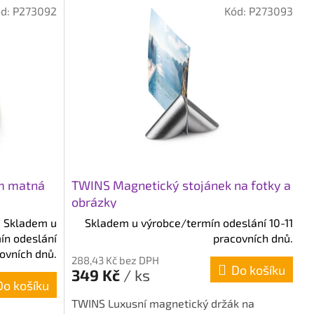
ód:
P273092
Kód:
P273093
cm matná
TWINS Magnetický stojánek na fotky a
obrázky
Skladem u
Skladem u výrobce/termín odeslání 10-11
ín odeslání
pracovních dnů.
covních dnů.
288,43 Kč bez DPH
Do košíku
349 Kč
/ ks
Do košíku
TWINS Luxusní magnetický držák na