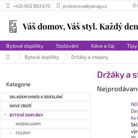
Přejít
O
+420 602 863 670
prokesova@panag.cz
na
obsah
Bytové doplňky
Stolování
Káva a čaj
Tipy
Bytové doplňky
Držáky a stojany
Domů
P
Držáky a s
o
Přeskočit
s
Kategorie
kategorie
Nejprodávaně
t
r
SKLADEM IHNED K ODESLÁNÍ
a
NO
NOVÉ ZBOŽÍ
n
Des
BYTOVÉ DOPLŇKY
ks 
n
Sk
AROMALAMPY
í
vý
p
FIGURKY
10-