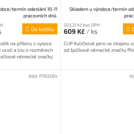
obce/termín odeslání 10-11
Skladem u výrobce/termín ode
pracovních dnů.
prac
PH
503,31 Kč bez DPH
Do košíku
s
609 Kč
/ ks
ošík na příbory z vysoce
CLIP Kuličkové pero ve stojanu 
 oceli a lnu o rozměrech
od špičkové německé značky Phil
špičkové německé značky
Kód:
P193264
K