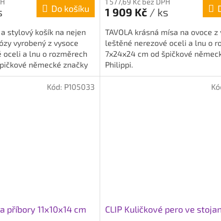
PH
1 577,69 Kč bez DPH
Do košíku
s
1 909 Kč
/ ks
a stylový košík na nejen
TAVOLA krásná mísa na ovoce z
ózy vyrobený z vysoce
leštěné nerezové oceli a lnu o 
 oceli a lnu o rozměrech
7x24x24 cm od špičkové němec
pičkové německé značky
Philippi.
Kód:
P105033
Kó
a příbory 11x10x14 cm
CLIP Kuličkové pero ve stoja