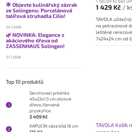
1 180,99 Kč bez D
🌟 Objevte kulinářský zázrak
1 429 Kč
/ k
ze Solingenu: Porcelánová
talířová struhadla Cilio!
TAVOLA užitečný 
na potravinové d
24.7.2026
leštěné nerezové
🌿 NOVINKA: Elegance z
7x24x24 cm od š
akáciového dřeva od
Philippi.
ZASSENHAUS Solingen!
21.7.2026
Top 10 produktů
Servírovací prkénko
45x22x1,5 cm olivové
dřevo/červená
pryskyřice
2 409 Kč
TAVOLA Košík n
KAPUCÍN váza bílá 16 cm
115 Kč