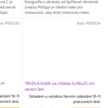
na C je
fotografie a obrázky od špičkové německé
até barvě
značky Philippi je ideální také pro
ippi.
restaurace, aby držel jmenovky nebo
polední menu.
ód:
P105035
Kód:
P105034
 cm
TAVOLA Košík na chleba 5x16x25 cm
nerez/len
slání 10-11
Skladem u výrobce/termín odeslání 10-11
ovních dnů.
pracovních dnů.