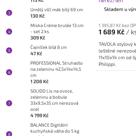
nerez/len
Skladem u výr
Umělý vlčí mák bílý 69 cm
130 Kč
Miska Créme brulée 13 cm
1 395,87 Kč bez D
1 689 Kč
/ k
- set 2 ks
309 Kč
TAVOLA stylový k
Čajníček bílá 8 cm
leštěné nerezové
47 Kč
11x10x14 cm od 
PROFESSIONAL Struhadlo
Philippi.
na zeleninu 42,5x14x14,5
cm
1 208 Kč
SOLIDO Lis na ovoce,
zeleninu a bobule
33x9,5x35 cm nerezová
ocel
4 799 Kč
BALANCE Digitální
kuchyňská váha do 5 kg