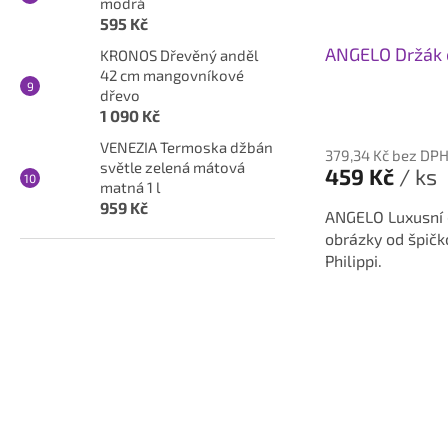
modrá
595 Kč
ANGELO Držák o
KRONOS Dřevěný anděl
42 cm mangovníkové
dřevo
1 090 Kč
Průměrné
hodnocení
VENEZIA Termoska džbán
379,34 Kč bez DP
produktu
světle zelená mátová
459 Kč
/ ks
je
matná 1 l
959 Kč
5,0
ANGELO Luxusní d
z
obrázky od špič
5
Philippi.
hvězdiček.