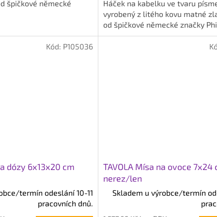
z
od špičkové německé
Háček na kabelku ve tvaru písme
5
vyrobený z litého kovu matné zl
hvězdiček.
od špičkové německé značky Phil
Kód:
P105036
K
na dózy 6x13x20 cm
TAVOLA Mísa na ovoce 7x24
nerez/len
obce/termín odeslání 10-11
Skladem u výrobce/termín ode
pracovních dnů.
prac