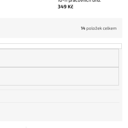
349 Kč
14
položek celkem