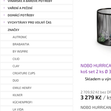
V
VINAŘSKÉ A BAROVÉ POTŘEBY
ý
VAŘENÍ A PEČENÍ
p
DOMÁCÍ POTŘEBY
i
VYCHYTÁVKY PRO VOLNÝ ČAS
s
ZNAČKY
p
r
AUTRONIC
o
BRABANTIA
d
BY INSPIRE
u
CILIO
k
NOBO HURRICA
t
CLAY
koš set 2 ks Ø 
ů
CREATURE CUPS
Skladem u výr
DUO
EMILE HENRY
2 709,92 Kč bez D
KILNER
3 279 Kč
/ k
KÜCHENPROFI
NOBO HURRICANE 
LA VIDA