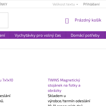
ÍNKY
KONTAKTY
PLATBA A DOPRAVA
Velikost textu
Přihlášení
REKLAMACE A
NÁKUPNÍ
Prázdný košík
KOŠÍK
ení
Vychytávky pro volný čas
Domácí potřeby
u 7x1x10
TWINS Magnetický
stojánek na fotky a
obrázky
eslání
Skladem u
nů.
výrobce/termín odeslání
10-11 pracovních dnů.