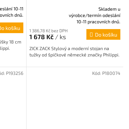
slání 10-11
Skladem u
ovních dnů.
výrobce/termín odeslání
Průměrné
10-11 pracovních dnů.
hodnocení
Do košíku
produktu
1 386,78 Kč bez DPH
Do košíku
je
1 678 Kč
/ ks
5,0
výšky 18 cm
z
ippi.
ZICK ZACK Stylový a moderní stojan na
5
tužky od špičkové německé značky Philippi.
hvězdiček.
ód:
P193256
Kód:
P180074