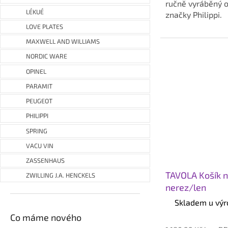
ručně vyráběný 
LÉKUÉ
značky Philippi.
LOVE PLATES
MAXWELL AND WILLIAMS
NORDIC WARE
OPINEL
PARAMIT
PEUGEOT
PHILIPPI
SPRING
VACU VIN
ZASSENHAUS
TAVOLA Košík 
ZWILLING J.A. HENCKELS
nerez/len
Skladem u výr
Co máme nového