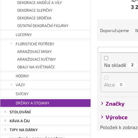
a
DEKORACE ANDĚLÉ A VÍLY
3 
n
DEKORACE SLEPIČKY
e
DEKORACE SRDÍČKA
Ř
l
OSTATNÍ DEKORAČNÍ FIGURKY
a
Doporučujeme
N
LUCERNY
z
e
FLORISTICKÉ POTŘEBY
n
ARANŽOVACÍ MISKY
í
ARANŽOVACÍ KVĚTINY
Na skladě
2
p
OBALY NA KVĚTINÁČE
r
HODINY
o
Akce
0
VÁZY
d
SVÍCNY
u
Značky
k
DRŽÁKY A STOJANY
t
STOLOVÁNÍ
Výrobce
ů
KÁVA A ČAJ
Položek k zobraz
TIPY NA DÁRKY