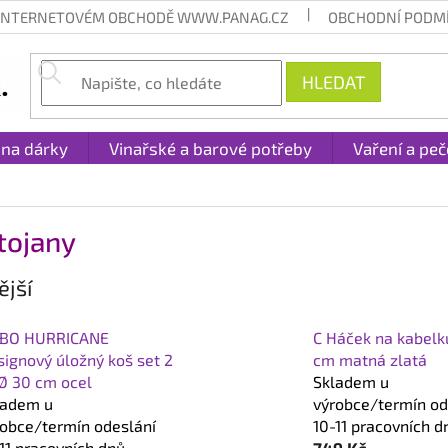
 INTERNETOVÉM OBCHODĚ WWW.PANAG.CZ
OBCHODNÍ PODM
HLEDAT
 na dárky
Vinařské a barové potřeby
Vaření a peč
tojany
jší
BO HURRICANE
C Háček na kabelk
ignový úložný koš set 2
cm matná zlatá
Ø 30 cm ocel
Skladem u
ladem u
výrobce/termín od
robce/termín odeslání
10-11 pracovních d
11 pracovních dnů.
749 Kč