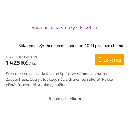
Sada nožů na steaky 4 ks 23 cm
Skladem u výrobce/termín odeslání 10-11 pracovních dnů.
1 177,69 Kč bez DPH
Do košíku
1 425 Kč
/ ks
Steakové nože - sada 4 ks od špičkové německé značky
Zassenhaus. Ostrý steakový nůž s dřevěnou rukojetí Pakka
přináší dokonalý steakový požitek.
5
položek celkem
O
v
l
Z
á
á
d
p
a