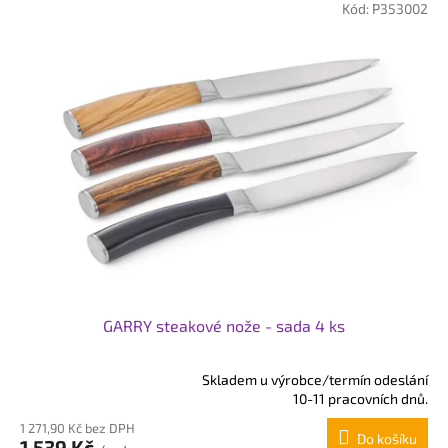
Kód:
P353002
GARRY steakové nože - sada 4 ks
Skladem u výrobce/termín odeslání
Průměrné
10-11 pracovních dnů.
hodnocení
1 271,90 Kč bez DPH
produktu
Do košíku
1 539 Kč