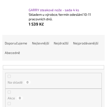
GARRY steakové nože - sada 4 ks
Skladem u výrobce/termín odeslání 10-11
pracovních dnů.
1 539 Kč
Ř
a
Doporučujeme
Nejlevnější
Nejdražší
Nejprodávanější
z
Abecedně
e
n
í
p
r
Na skladě
0
o
d
Akce
0
u
k