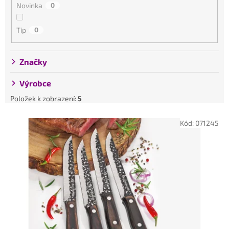
Novinka
0
t
ů
Tip
0
Značky
Výrobce
Položek k zobrazení:
5
V
Kód:
071245
ý
p
i
s
p
r
o
d