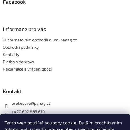
Facebook
c
a
í
t
p
í
r
v
Informace pro vás
k
y
O internetovém obchodě www.panag.cz
v
Obchodní podmínky
ý
p
Kontakty
i
Platba a doprava
s
Reklamace a vrácení zboží
u
Kontakt
prokesova
@
panag.cz
+420 602 863 670
Tento web používá soubory cookie. Dalším procházením
tohoto webu vyjadřujete souhlas s jejich používáním.