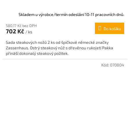
Skladem u výrobce/termín odeslání 10-11 pracovních dnů.
580,17 Kč bez DPH
Do košíku
702 Kč
/ ks
Sada steakových nožů 2 ks od špičkové německé značky
Zassenhaus. Ostrý steakový nůž s dřevěnou rukojetí Pakka
přináší dokonalý steakový požitek.
Kód:
070804