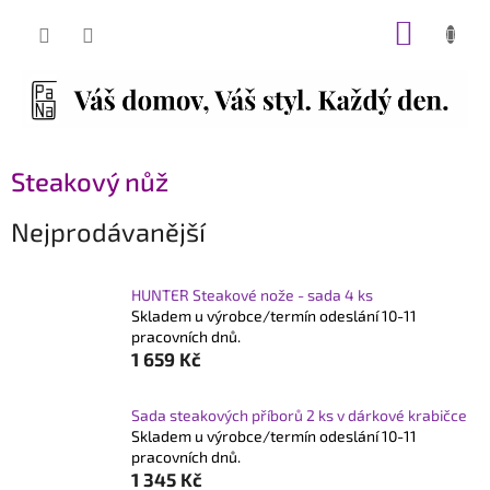
Přejít
NÁKUP
na
obsah
KOŠÍK
Steakový nůž
Nejprodávanější
HUNTER Steakové nože - sada 4 ks
Skladem u výrobce/termín odeslání 10-11
pracovních dnů.
1 659 Kč
Sada steakových příborů 2 ks v dárkové krabičce
Skladem u výrobce/termín odeslání 10-11
pracovních dnů.
1 345 Kč