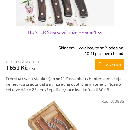
u
k
t
ů
HUNTER Steakové nože - sada 4 ks
Skladem u výrobce/termín odeslání
Průměrné
10-11 pracovních dnů.
hodnocení
1 371,07 Kč bez DPH
produktu
Do košíku
1 659 Kč
je
/ ks
5,0
Prémiová sada steakových nožů Zassenhaus Hunter kombinuje
z
německou preciznost s mimořádně odolnými materiály. Nože o
5
celkové délce 25 cm s čepelí z vysoce kvalitní oceli 3Cr13...
hvězdiček.
Kód:
070835