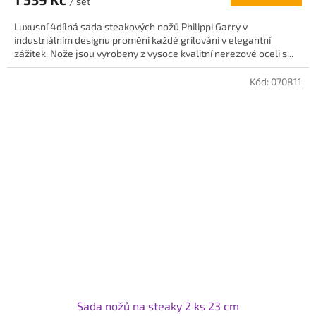
je
/ set
5,0
Luxusní 4dílná sada steakových nožů Philippi Garry v
z
industriálním designu promění každé grilování v elegantní
5
zážitek. Nože jsou vyrobeny z vysoce kvalitní nerezové oceli s...
hvězdiček.
Kód:
070811
Sada nožů na steaky 2 ks 23 cm