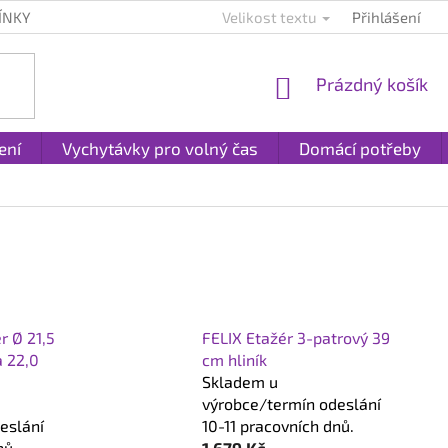
ÍNKY
KONTAKTY
PLATBA A DOPRAVA
Velikost textu
Přihlášení
REKLAMACE A
NÁKUPNÍ
Prázdný košík
KOŠÍK
ení
Vychytávky pro volný čas
Domácí potřeby
r Ø 21,5
FELIX Etažér 3-patrový 39
 22,0
cm hliník
o
Skladem u
výrobce/termín odeslání
eslání
10-11 pracovních dnů.
nů.
1 679 Kč