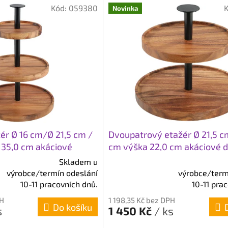
Kód:
059380
Novinka
žér Ø 16 cm/Ø 21,5 cm /
Dvoupatrový etažér Ø 21,5 c
 35,0 cm akáciové
cm výška 22,0 cm akáciové 
Skladem u
výrobce/termín odeslání
výrobce/term
Průměrné
10-11 pracovních dnů.
10-11 pra
hodnocení
produktu
PH
1 198,35 Kč bez DPH
Do košíku
je
s
1 450 Kč
/ ks
5,0