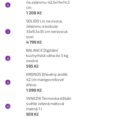
na zeleninu 42,5x14x14,5
cm
1 208 Kč
SOLIDO Lis na ovoce,
zeleninu a bobule
33x9,5x35 cm nerezová
ocel
4 799 Kč
BALANCE Digitální
kuchyňská váha do 5 kg
modrá
595 Kč
KRONOS Dřevěný anděl
42 cm mangovníkové
dřevo
1 090 Kč
VENEZIA Termoska džbán
světle zelená mátová
matná 1 l
959 Kč