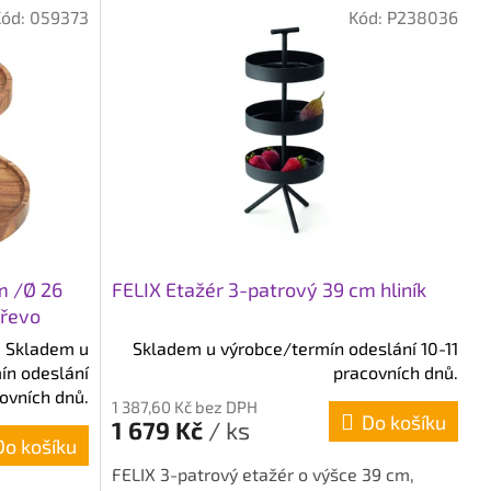
Kód:
059373
Kód:
P238036
m /Ø 26
FELIX Etažér 3-patrový 39 cm hliník
dřevo
Skladem u
Skladem u výrobce/termín odeslání 10-11
ín odeslání
pracovních dnů.
covních dnů.
1 387,60 Kč bez DPH
Do košíku
1 679 Kč
/ ks
Do košíku
FELIX 3-patrový etažér o výšce 39 cm,