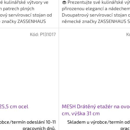
z
vé kulinářské výtvory ve
🧁 Prezentujte své kulinářské vý
5
h patrech plných
přirozenou elegancí a nádechem
hvězdiček.
ový servírovací stojan od
Dvoupatrový servírovací stojan o
ké značky ZASSENHAUS
německé značky ZASSENHAUS S
uje...
představuje...
Kód:
P131017
K
25,5 cm ocel
MESH Drátěný etažér na ovo
cm, výška 31 cm
obce/termín odeslání 10-11
Skladem u výrobce/termín ode
pracovních dnů.
prac