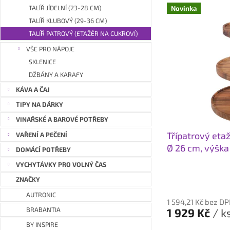
V
Novinka
TALÍŘ JÍDELNÍ (23-28 CM)
ý
TALÍŘ KLUBOVÝ (29-36 CM)
p
TALÍŘ PATROVÝ (ETAŽÉR NA CUKROVÍ)
i
VŠE PRO NÁPOJE
s
SKLENICE
p
r
DŽBÁNY A KARAFY
o
KÁVA A ČAJ
d
TIPY NA DÁRKY
u
VINAŘSKÉ A BAROVÉ POTŘEBY
k
Třípatrový eta
VAŘENÍ A PEČENÍ
t
Ø 26 cm, výška
ů
DOMÁCÍ POTŘEBY
dřevo
VYCHYTÁVKY PRO VOLNÝ ČAS
Průměrné
ZNAČKY
hodnocení
AUTRONIC
produktu
1 594,21 Kč bez D
je
1 929 Kč
/ k
BRABANTIA
5,0
BY INSPIRE