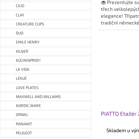
z
🧁 Prezentujte s
CILIO
5
třech velkolepýc
hvězdiček.
CLAY
elegance! Třípatr
tradiční němec
CREATURE CUPS
Solingen představ
DUO
EMILE HENRY
KILNER
KÜCHENPROFI
LA VIDA
LÉKUÉ
LOVE PLATES
MAXWELL AND WILLIAMS
NORDIC WARE
PIATTO Etažér 
OPINEL
PARAMIT
Skladem u výr
PEUGEOT