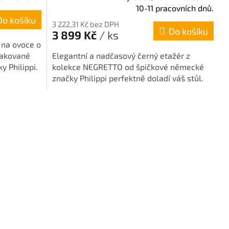
M
10-11 pracovních dnů.
hodnocení
Do košíku
produktu
A
3 222,31 Kč bez DPH
Do košíku
je
3 899 Kč
/ ks
5,0
 na ovoce o
z
lakované
Elegantní a nadčasový černý etažér z
5
y Philippi.
kolekce NEGRETTO od špičkové německé
hvězdiček.
značky Philippi perfektně doladí váš stůl.