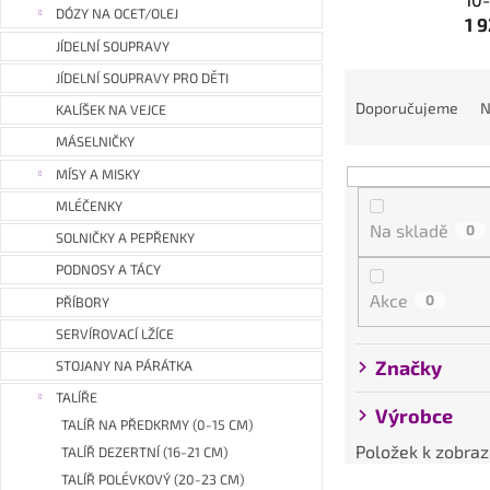
a
DÓZY NA OCET/OLEJ
1 
n
JÍDELNÍ SOUPRAVY
e
Ř
JÍDELNÍ SOUPRAVY PRO DĚTI
l
a
Doporučujeme
N
KALÍŠEK NA VEJCE
z
MÁSELNIČKY
e
MÍSY A MISKY
n
MLÉČENKY
í
Na skladě
0
p
SOLNIČKY A PEPŘENKY
r
PODNOSY A TÁCY
o
Akce
0
PŘÍBORY
d
SERVÍROVACÍ LŽÍCE
u
Značky
k
STOJANY NA PÁRÁTKA
t
TALÍŘE
Výrobce
ů
TALÍŘ NA PŘEDKRMY (0-15 CM)
Položek k zobraz
TALÍŘ DEZERTNÍ (16-21 CM)
TALÍŘ POLÉVKOVÝ (20-23 CM)