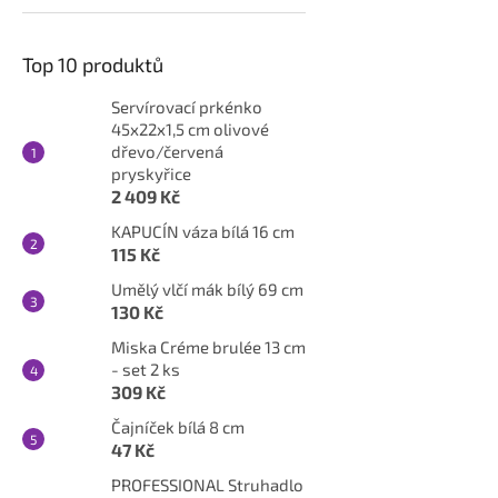
Top 10 produktů
Servírovací prkénko
45x22x1,5 cm olivové
dřevo/červená
pryskyřice
2 409 Kč
KAPUCÍN váza bílá 16 cm
115 Kč
Umělý vlčí mák bílý 69 cm
130 Kč
Miska Créme brulée 13 cm
- set 2 ks
309 Kč
Čajníček bílá 8 cm
47 Kč
PROFESSIONAL Struhadlo