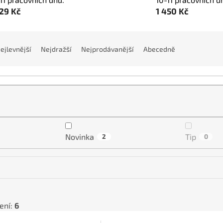
929 Kč
1 450 Kč
ejlevnější
Nejdražší
Nejprodávanější
Abecedně
Novinka
Tip
2
0
ení:
6