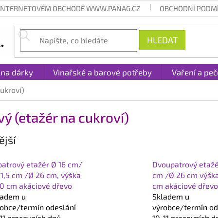
 INTERNETOVÉM OBCHODĚ WWW.PANAG.CZ
OBCHODNÍ PODM
HLEDAT
 na dárky
Vinařské a barové potřeby
Vaření a peč
cukroví)
vý (etažér na cukroví)
jší
patrový etažér Ø 16 cm/
Dvoupatrový etažé
1,5 cm /Ø 26 cm, výška
cm /Ø 26 cm výška
,0 cm akáciové dřevo
cm akáciové dřev
ladem u
Skladem u
robce/termín odeslání
výrobce/termín od
11 pracovních dnů.
10-11 pracovních d