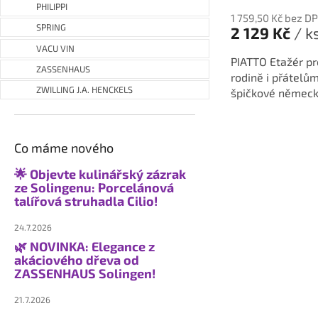
PHILIPPI
1 759,50 Kč bez D
SPRING
2 129 Kč
/ k
VACU VIN
PIATTO Etažér pr
ZASSENHAUS
rodině i přátelům
ZWILLING J.A. HENCKELS
špičkové německé
Co máme nového
🌟 Objevte kulinářský zázrak
ze Solingenu: Porcelánová
talířová struhadla Cilio!
24.7.2026
🌿 NOVINKA: Elegance z
akáciového dřeva od
ZASSENHAUS Solingen!
21.7.2026