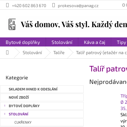
Přejít
O
+420 602 863 670
prokesova@panag.cz
na
obsah
Bytové doplňky
Stolování
Káva a čaj
Tipy
Stolování
Talíře
Talíř patrový (etažér na 
Domů
P
Talíř patro
o
Přeskočit
s
Kategorie
kategorie
Nejprodávaně
t
r
SKLADEM IHNED K ODESLÁNÍ
a
Tří
NOVÉ ZBOŽÍ
n
Ø 2
BYTOVÉ DOPLŇKY
35
n
Sk
STOLOVÁNÍ
í
vý
p
CUKŘENKY
10-