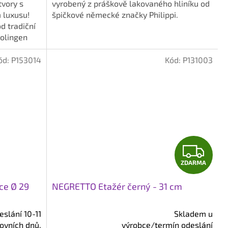
tvory s
vyrobený z práškově lakovaného hliníku od
 luxusu!
špičkové německé značky Philippi.
d tradiční
olingen
ód:
P153014
Kód:
P131003
Z
ZDARMA
D
ce Ø 29
NEGRETTO Etažér černý - 31 cm
A
R
slání 10-11
Skladem u
ovních dnů.
výrobce/termín odeslání
Průměrné