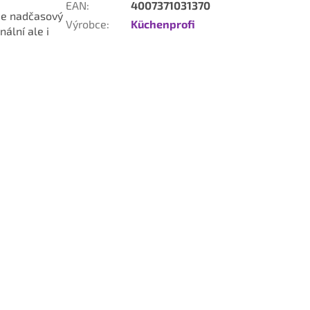
EAN
:
4007371031370
uje nadčasový
Výrobce
:
Küchenprofi
ální ale i