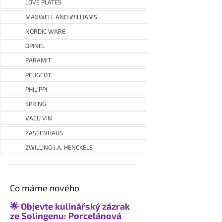
LOVE PLATES
MAXWELL AND WILLIAMS
NORDIC WARE
OPINEL
PARAMIT
PEUGEOT
PHILIPPI
SPRING
VACU VIN
ZASSENHAUS
ZWILLING J.A. HENCKELS
Co máme nového
🌟 Objevte kulinářský zázrak
ze Solingenu: Porcelánová