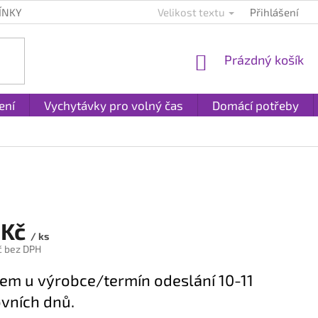
ÍNKY
KONTAKTY
PLATBA A DOPRAVA
Velikost textu
Přihlášení
REKLAMACE A
NÁKUPNÍ
Prázdný košík
KOŠÍK
ení
Vychytávky pro volný čas
Domácí potřeby
 Kč
/ ks
č bez DPH
em u výrobce/termín odeslání 10-11
vních dnů.