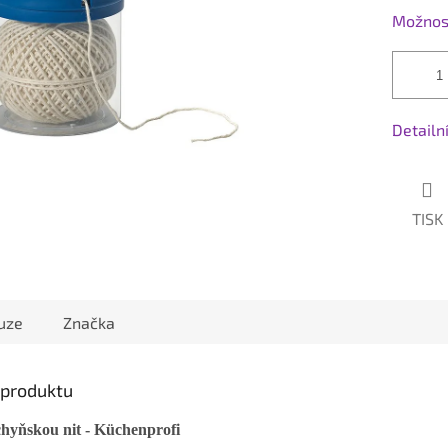
Možnost
Detailn
TISK
uze
Značka
s produktu
hyňskou nit - Küchenprofi