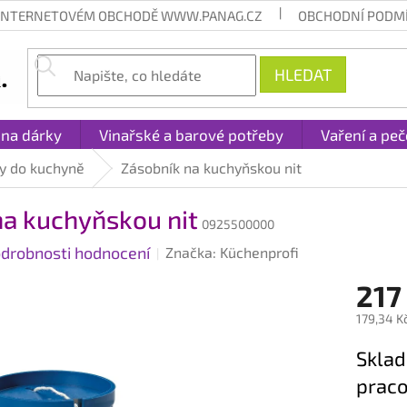
 INTERNETOVÉM OBCHODĚ WWW.PANAG.CZ
OBCHODNÍ PODM
HLEDAT
 na dárky
Vinařské a barové potřeby
Vaření a peč
y do kuchyně
Zásobník na kuchyňskou nit
na kuchyňskou nit
0925500000
drobnosti hodnocení
Značka:
Küchenprofi
217
179,34 K
Měrná
Sklad
cena:
praco