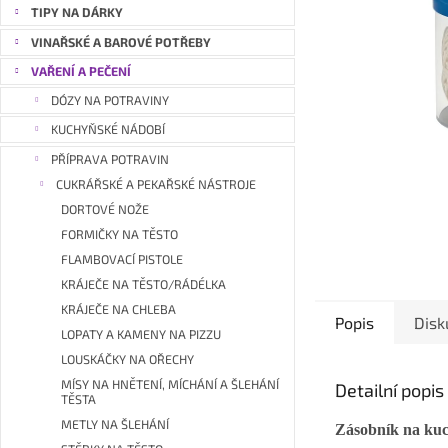
a
TIPY NA DÁRKY
n
VINAŘSKÉ A BAROVÉ POTŘEBY
e
VAŘENÍ A PEČENÍ
l
DÓZY NA POTRAVINY
KUCHYŇSKÉ NÁDOBÍ
PŘÍPRAVA POTRAVIN
CUKRÁŘSKÉ A PEKAŘSKÉ NÁSTROJE
DORTOVÉ NOŽE
FORMIČKY NA TĚSTO
FLAMBOVACÍ PISTOLE
KRÁJEČE NA TĚSTO/RÁDÉLKA
KRÁJEČE NA CHLEBA
Popis
Disk
LOPATY A KAMENY NA PIZZU
LOUSKÁČKY NA OŘECHY
MÍSY NA HNĚTENÍ, MÍCHÁNÍ A ŠLEHÁNÍ
Detailní popi
TĚSTA
METLY NA ŠLEHÁNÍ
Zásobník na kuc