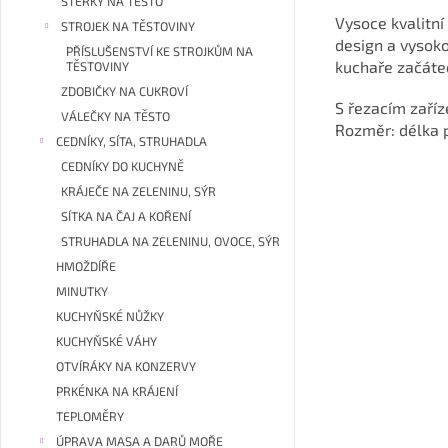
STĚRKY NA TĚSTO
Vysoce kvalitn
STROJEK NA TĚSTOVINY
design a vysoko
PŘÍSLUŠENSTVÍ KE STROJKŮM NA
kuchaře začáte
TĚSTOVINY
ZDOBIČKY NA CUKROVÍ
S řezacím zaříz
VÁLEČKY NA TĚSTO
Rozměr: délka 
CEDNÍKY, SÍTA, STRUHADLA
CEDNÍKY DO KUCHYNĚ
KRÁJEČE NA ZELENINU, SÝR
SÍTKA NA ČAJ A KOŘENÍ
STRUHADLA NA ZELENINU, OVOCE, SÝR
HMOŽDÍŘE
MINUTKY
KUCHYŇSKÉ NŮŽKY
KUCHYŇSKÉ VÁHY
OTVÍRÁKY NA KONZERVY
PRKÉNKA NA KRÁJENÍ
TEPLOMĚRY
ÚPRAVA MASA A DARŮ MOŘE