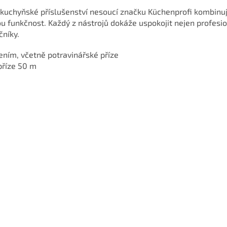
í kuchyňské příslušenství nesoucí značku Küchenprofi kombin
u funkčnost. Každý z nástrojů dokáže uspokojit nejen profesion
čníky.
ením, včetně potravinářské příze
příze 50 m