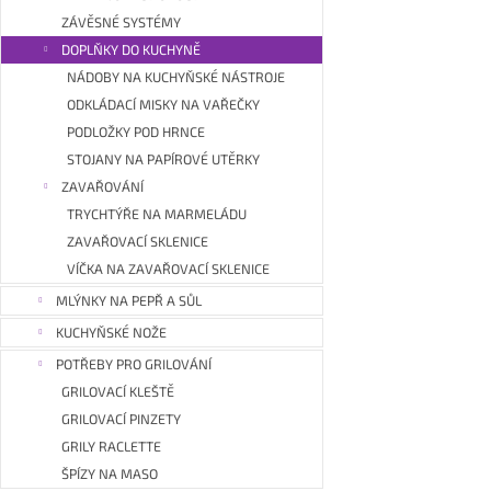
ZÁVĚSNÉ SYSTÉMY
DOPLŇKY DO KUCHYNĚ
NÁDOBY NA KUCHYŇSKÉ NÁSTROJE
ODKLÁDACÍ MISKY NA VAŘEČKY
PODLOŽKY POD HRNCE
STOJANY NA PAPÍROVÉ UTĚRKY
ZAVAŘOVÁNÍ
TRYCHTÝŘE NA MARMELÁDU
ZAVAŘOVACÍ SKLENICE
VÍČKA NA ZAVAŘOVACÍ SKLENICE
MLÝNKY NA PEPŘ A SŮL
KUCHYŇSKÉ NOŽE
POTŘEBY PRO GRILOVÁNÍ
GRILOVACÍ KLEŠTĚ
GRILOVACÍ PINZETY
GRILY RACLETTE
ŠPÍZY NA MASO