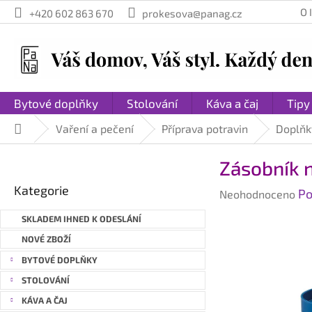
Přejít
O
+420 602 863 670
prokesova@panag.cz
na
obsah
Bytové doplňky
Stolování
Káva a čaj
Tipy
Vaření a pečení
Příprava potravin
Doplňk
Domů
P
Zásobník 
o
Přeskočit
s
Kategorie
Průměrné
Po
kategorie
Neohodnoceno
t
hodnocení
r
SKLADEM IHNED K ODESLÁNÍ
produktu
a
je
NOVÉ ZBOŽÍ
n
0,0
BYTOVÉ DOPLŇKY
n
z
STOLOVÁNÍ
í
5
hvězdiček.
p
KÁVA A ČAJ