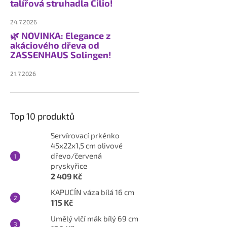
talířová struhadla Cilio!
24.7.2026
🌿 NOVINKA: Elegance z
akáciového dřeva od
ZASSENHAUS Solingen!
21.7.2026
Top 10 produktů
Servírovací prkénko
45x22x1,5 cm olivové
dřevo/červená
pryskyřice
2 409 Kč
KAPUCÍN váza bílá 16 cm
115 Kč
Umělý vlčí mák bílý 69 cm