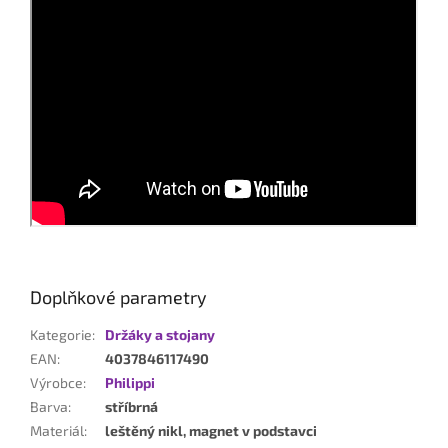
Doplňkové parametry
Kategorie
:
Držáky a stojany
EAN
:
4037846117490
Výrobce
:
Philippi
Barva
:
stříbrná
Materiál
:
leštěný nikl, magnet v podstavci