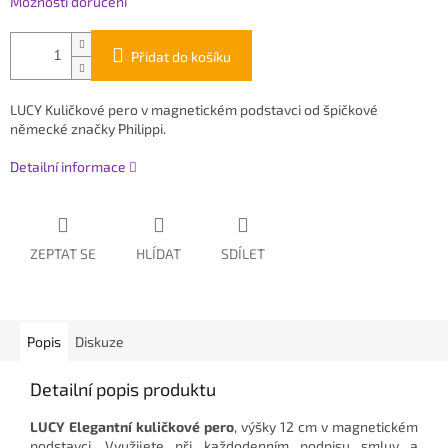
Možnosti doručení
Přidat do košíku
LUCY Kuličkové pero v magnetickém podstavci od špičkové
německé značky Philippi.
Detailní informace
ZEPTAT SE
HLÍDAT
SDÍLET
Popis
Diskuze
Detailní popis produktu
LUCY Elegantní kuličkové pero
, výšky 12 cm v magnetickém
podstavci. Využijete při každodenním podpisu smluv a