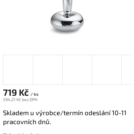
719 Kč
/ ks
594,21 Kč bez DPH
Měrná
Skladem u výrobce/termín odeslání 10-11
cena:
pracovních dnů.