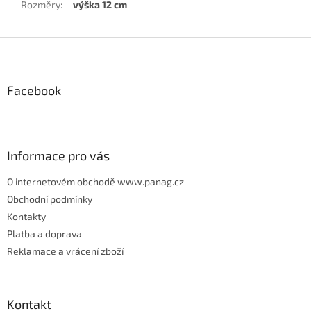
Rozměry
:
výška 12 cm
Z
á
p
Facebook
a
t
í
Informace pro vás
O internetovém obchodě www.panag.cz
Obchodní podmínky
Kontakty
Platba a doprava
Reklamace a vrácení zboží
Kontakt