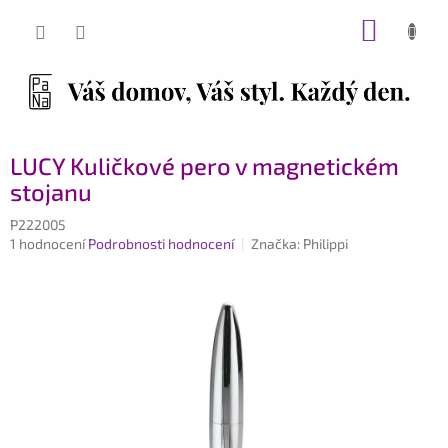
Přejít
NÁKUP
na
obsah
KOŠÍK
LUCY Kuličkové pero v magnetickém
stojanu
P222005
Průměrné
1 hodnocení
Podrobnosti hodnocení
Značka:
Philippi
hodnocení
produktu
je
5,0
z
5
hvězdiček.