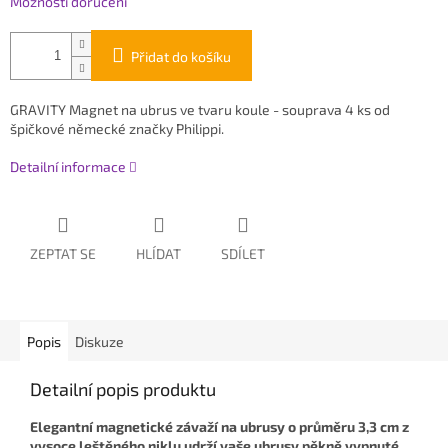
Možnosti doručení
Přidat do košíku
GRAVITY Magnet na ubrus ve tvaru koule - souprava 4 ks od
špičkové německé značky Philippi.
Detailní informace
ZEPTAT SE
HLÍDAT
SDÍLET
Popis
Diskuze
Detailní popis produktu
Elegantní magnetické závaží na ubrusy o průměru 3,3 cm z
vysoce leštěného niklu udrží vaše ubrusy pěkně vypnuté.