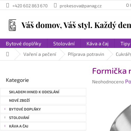
Přejít
O
+420 602 863 670
prokesova@panag.cz
na
obsah
Bytové doplňky
Stolování
Káva a čaj
Tipy
Vaření a pečení
Příprava potravin
Cukrář
Domů
P
Formička 
o
Přeskočit
s
Kategorie
Průměrné
Po
kategorie
Neohodnoceno
t
hodnocení
r
SKLADEM IHNED K ODESLÁNÍ
produktu
a
je
NOVÉ ZBOŽÍ
n
0,0
BYTOVÉ DOPLŇKY
n
z
STOLOVÁNÍ
í
5
hvězdiček.
p
KÁVA A ČAJ