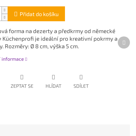
Přidat do košíku
vá forma na dezerty a předkrmy od německé
 Küchenprofi je ideální pro kreativní pokrmy a
Dalš
y. Rozměry: Ø 8 cm, výška 5 cm.
prod
í informace
ZEPTAT SE
HLÍDAT
SDÍLET