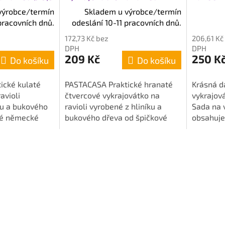
vé dřevo
cm hliník/bukové dřevo
dárková
výrobce/termín
Skladem u výrobce/termín
Průměrn
pracovních dnů.
odeslání 10-11 pracovních dnů.
hodnocen
172,73 Kč bez
206,61 Kč
produktu
DPH
DPH
je
209 Kč
250 K
Do košíku
Do košíku
5,0
z
ické kulaté
PASTACASA Praktické hranaté
Krásná d
5
avioli
čtvercové vykrajovátko na
vykrajová
hvězdiče
ku a bukového
ravioli vyrobené z hliníku a
Sada na 
vé německé
bukového dřeva od špičkové
obsahuje
ofi. Rozměry:
německé značky Küchenprofi.
nerezový
ýška 9 cm.
Rozměry: 4x4 cm.
nálepky a