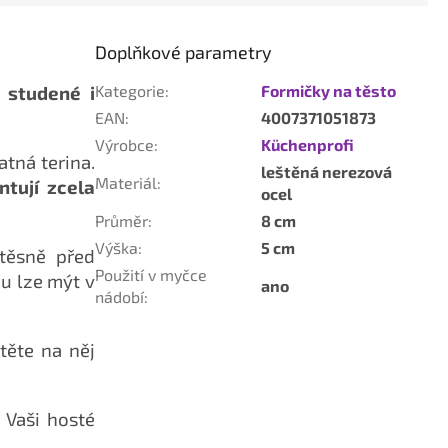
Doplňkové parametry
 studené i
Kategorie
:
Formičky na těsto
EAN
:
4007371051873
Výrobce
:
Küchenprofi
tná terina.
leštěná nerezová
Materiál
:
tují zcela
ocel
Průměr
:
8 cm
Výška
:
5 cm
těsně před
Použití v myčce
u lze mýt v
ano
nádobí
:
těte na něj
.
 Vaši hosté