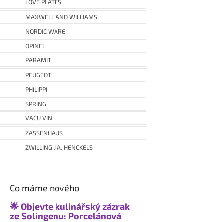
LOVE PLATES
MAXWELL AND WILLIAMS
NORDIC WARE
OPINEL
PARAMIT
PEUGEOT
PHILIPPI
SPRING
VACU VIN
ZASSENHAUS
ZWILLING J.A. HENCKELS
Co máme nového
🌟 Objevte kulinářský zázrak
ze Solingenu: Porcelánová