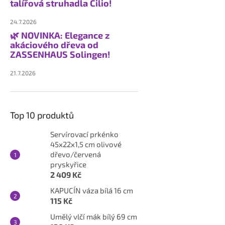
talířová struhadla Cilio!
24.7.2026
🌿 NOVINKA: Elegance z
akáciového dřeva od
ZASSENHAUS Solingen!
21.7.2026
Top 10 produktů
Servírovací prkénko
45x22x1,5 cm olivové
dřevo/červená
pryskyřice
2 409 Kč
KAPUCÍN váza bílá 16 cm
115 Kč
Umělý vlčí mák bílý 69 cm