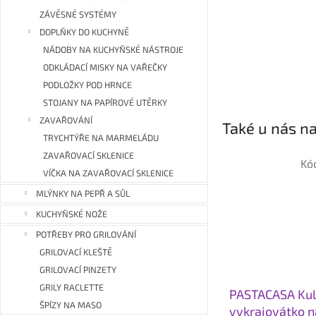
ZÁVĚSNÉ SYSTÉMY
DOPLŇKY DO KUCHYNĚ
NÁDOBY NA KUCHYŇSKÉ NÁSTROJE
ODKLÁDACÍ MISKY NA VAŘEČKY
PODLOŽKY POD HRNCE
STOJANY NA PAPÍROVÉ UTĚRKY
ZAVAŘOVÁNÍ
Také u nás na
TRYCHTÝŘE NA MARMELÁDU
ZAVAŘOVACÍ SKLENICE
Kó
VÍČKA NA ZAVAŘOVACÍ SKLENICE
MLÝNKY NA PEPŘ A SŮL
KUCHYŇSKÉ NOŽE
POTŘEBY PRO GRILOVÁNÍ
GRILOVACÍ KLEŠTĚ
GRILOVACÍ PINZETY
GRILY RACLETTE
PASTACASA Kul
ŠPÍZY NA MASO
vykrajovátko na