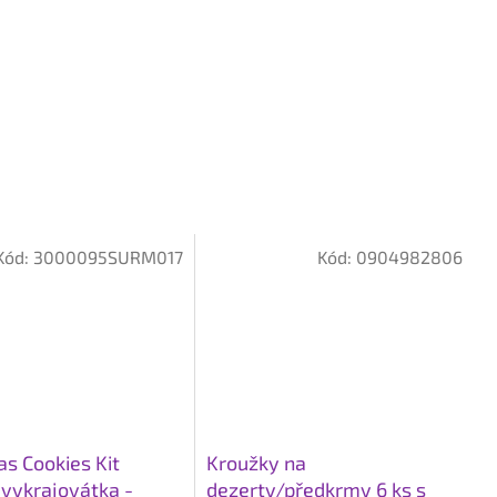
Kód:
3000095SURM017
Kód:
0904982806
s Cookies Kit
Kroužky na
 vykrajovátka -
dezerty/předkrmy 6 ks s