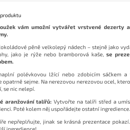
s produktu
oužek vám umožní vytvářet vrstvené dezerty a
my.
okoládové pěně velkolepý nádech – stejně jako vyda
lohy, jako je rýže nebo bramborová kaše,
se prezen
obem.
naplní polévkovou lžící nebo zdobicím sáčkem a 
 opatrně sejme. Na nerezovou nerezovou ocel, ktero
 se nic nelepí.
é aranžování talířů:
Vytvořte na talíři střed a umís
ienci. Poté kolem něj uspořádejte ostatní ingredience
íře nepřeplňujte, jinak se krásná prezentace pokazí.
lší ingredience!