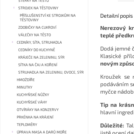
STĚRKY NA TĚSTO
STROJEK NA TĚSTOVINY
Detailní popi
PŘÍSLUŠENSTVÍ KE STROJKŮM NA
TĚSTOVINY
Nerezový kr
ZDOBIČKY NA CUKROVÍ
teplé předkr
VÁLEČKY NA TĚSTO
CEDNÍKY, SÍTA, STRUHADLA
Dodá jemné č
CEDNÍKY DO KUCHYNĚ
Klasické pří
KRÁJEČE NA ZELENINU, SÝR
novým způs
SÍTKA NA ČAJ A KOŘENÍ
STRUHADLA NA ZELENINU, OVOCE, SÝR
Kroužek se 
HMOŽDÍŘE
podáváním se
MINUTKY
myčce nádobí,
KUCHYŇSKÉ NŮŽKY
KUCHYŇSKÉ VÁHY
Tip na krásn
OTVÍRÁKY NA KONZERVY
hlavní ingred
PRKÉNKA NA KRÁJENÍ
Důležité:
Tal
TEPLOMĚRY
jistě ocení da
ÚPRAVA MASA A DARŮ MOŘE