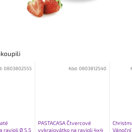
koupili
d:
0803802555
Kód:
0803812540
até
PASTACASA Čtvercové
Christma
 ravioli Ø 5,5
vykrajovátko na ravioli 4x4
Vánoční