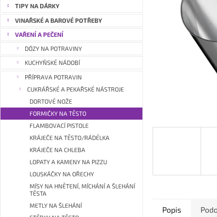
a
TIPY NA DÁRKY
n
VINAŘSKÉ A BAROVÉ POTŘEBY
e
VAŘENÍ A PEČENÍ
l
DÓZY NA POTRAVINY
KUCHYŇSKÉ NÁDOBÍ
PŘÍPRAVA POTRAVIN
CUKRÁŘSKÉ A PEKAŘSKÉ NÁSTROJE
DORTOVÉ NOŽE
FORMIČKY NA TĚSTO
FLAMBOVACÍ PISTOLE
KRÁJEČE NA TĚSTO/RÁDÉLKA
KRÁJEČE NA CHLEBA
LOPATY A KAMENY NA PIZZU
LOUSKÁČKY NA OŘECHY
MÍSY NA HNĚTENÍ, MÍCHÁNÍ A ŠLEHÁNÍ
TĚSTA
METLY NA ŠLEHÁNÍ
Popis
Podo