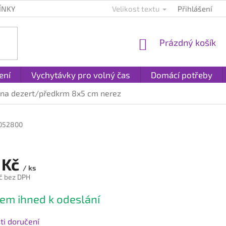
ÍNKY
KONTAKTY
PLATBA A DOPRAVA
Velikost textu
Přihlášení
REKLAMACE A
NÁKUPNÍ
Prázdný košík
KOŠÍK
ení
Vychytávky pro volný čas
Domácí potřeby
 na dezert/předkrm 8x5 cm nerez
052800
 Kč
/ ks
č bez DPH
em ihned k odeslání
i doručení