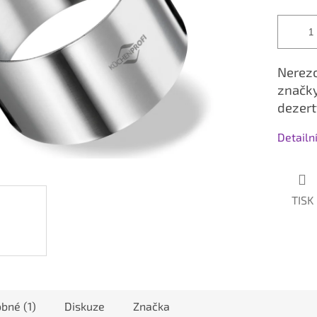
Nerezo
značky
dezert
Detailn
TISK
bné (1)
Diskuze
Značka