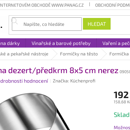
 INTERNETOVÉM OBCHODĚ WWW.PANAG.CZ
OBCHODNÍ PODM
HLEDAT
 na dárky
Vinařské a barové potřeby
Vaření a peč
ské a pekařské nástroje
Formičky na těsto
Formička
na dezert/předkrm 8x5 cm nerez
0905
drobnosti hodnocení
Značka:
Küchenprofi
192
158,68 K
Měrná
Sklad
cena:
Možnost