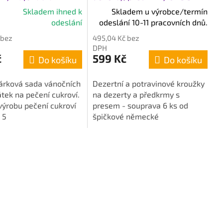
 sada 5 ks
pressem
Skladem ihned k
Skladem u výrobce/termín
é
odeslání
odeslání 10-11 pracovních dnů.
í
 bez
495,04 Kč bez
DPH
č
599 Kč
Do košíku
Do košíku
árková sada vánočních
Dezertní a potravinové kroužky
tek na pečení cukroví.
na dezerty a předkrmy s
k.
výrobu pečení cukroví
presem - souprava 6 ks od
 5
špičkové německé
ch vykrajovátek, sáčky,
značky Küchenprofi.
 recepty na cukroví.