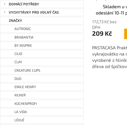
cm hliník/buko
DOMÁCÍ POTŘEBY
Skladem u 
odeslání 10-11 
VYCHYTÁVKY PRO VOLNÝ ČAS
ZNAČKY
172,73 Kč bez
DPH
AUTRONIC
209 Kč
BRABANTIA
BY INSPIRE
PASTACASA Prakt
vykrajovátko na r
CILIO
vyrobené z hliní
CLAY
dřeva od špičko
CREATURE CUPS
značky Küchenpr
průměr 5,5 cm, v
DUO
EMILE HENRY
KILNER
KÜCHENPROFI
LA VIDA
LÉKUÉ