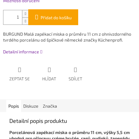
Možnosti doručení
Přidat do košíku
BURGUND Malá zapékací miska o průměru 11 cm z ohnivzdorného
tvrdého porcelánu od špičkové německé značky
Küchenprofi.
Detailní informace
ZEPTAT SE
HLÍDAT
SDÍLET
Popis
Diskuze
Značka
Detailní popis produktu
Porcelánová zapékací miska o průměru 11 cm, výšky 5,5 cm
vhodná pro přípravu créme brulée, ragů, pudinků, tapenády