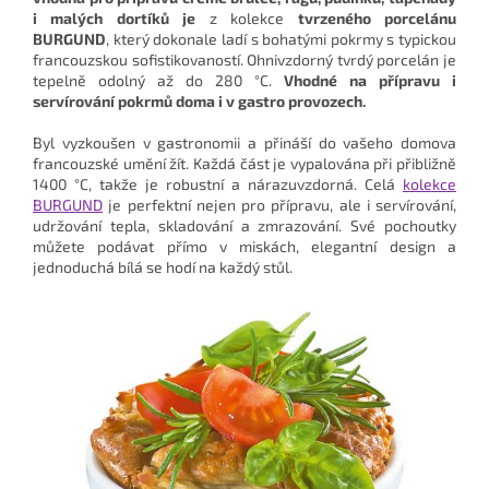
i malých dortíků je
z kolekce
tvrzeného porcelánu
BURGUND
, který dokonale ladí s bohatými pokrmy s typickou
francouzskou sofistikovaností. Ohnivzdorný tvrdý porcelán je
tepelně odolný až do 280 °C.
Vhodné na přípravu i
servírování pokrmů doma i v gastro provozech.
Byl vyzkoušen v gastronomii a přináší do vašeho domova
francouzské umění žít. Každá část je vypalována při přibližně
1400 °C, takže je robustní a nárazuvzdorná. Celá
kolekce
BURGUND
je perfektní nejen pro přípravu, ale i servírování,
udržování tepla, skladování a zmrazování. Své pochoutky
můžete podávat přímo v miskách, elegantní design a
jednoduchá bílá se hodí na každý stůl.