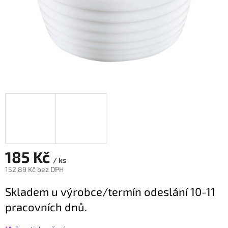
185 Kč
/ ks
152,89 Kč bez DPH
Měrná
Skladem u výrobce/termín odeslání 10-11
cena:
pracovních dnů.