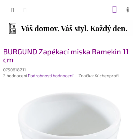
Přejít
NÁKUP
na
obsah
KOŠÍK
BURGUND Zapékací miska Ramekin 11
cm
0750618211
Průměrné
2 hodnocení
Podrobnosti hodnocení
Značka:
Küchenprofi
hodnocení
produktu
je
5,0
z
5
hvězdiček.