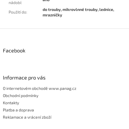
nádobí
:
do trouby, mikrovlnné trouby, lednice,
Použití do
:
mrazničky
Z
á
p
Facebook
a
t
í
Informace pro vás
O internetovém obchodě www.panag.cz
Obchodní podmínky
Kontakty
Platba a doprava
Reklamace a vrácení zboží