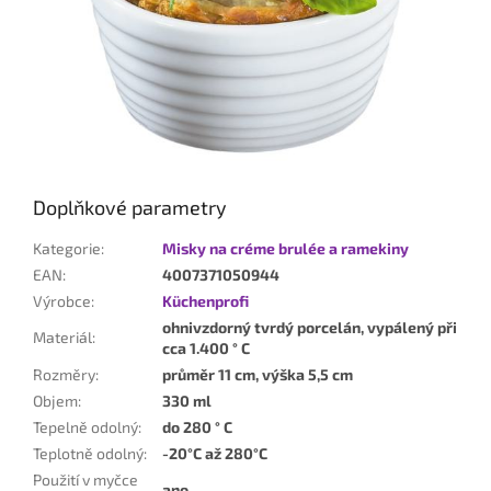
Doplňkové parametry
Kategorie
:
Misky na créme brulée a ramekiny
EAN
:
4007371050944
Výrobce
:
Küchenprofi
ohnivzdorný tvrdý porcelán, vypálený při
Materiál
:
cca 1.400 ° C
Rozměry
:
průměr 11 cm, výška 5,5 cm
Objem
:
330 ml
Tepelně odolný
:
do 280 ° C
Teplotně odolný
:
-20°C až 280°C
Použití v myčce
ano