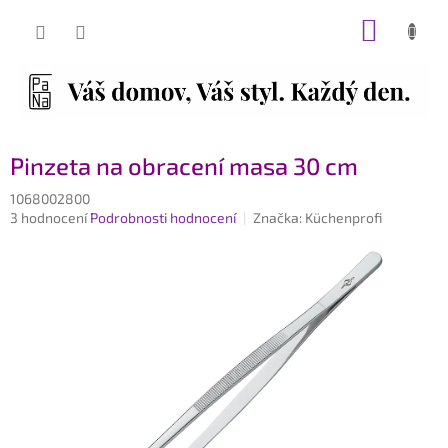
Přejít
NÁKUP
na
obsah
KOŠÍK
Pinzeta na obracení masa 30 cm
1068002800
Průměrné
3 hodnocení
Podrobnosti hodnocení
Značka:
Küchenprofi
hodnocení
produktu
je
3,7
z
5
hvězdiček.