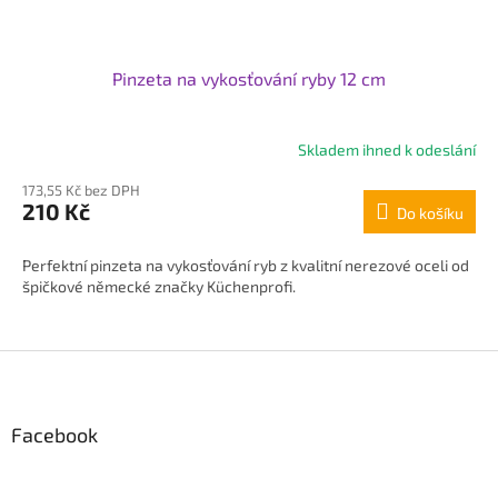
Pinzeta na vykosťování ryby 12 cm
Skladem ihned k odeslání
Průměrné
hodnocení
173,55 Kč bez DPH
produktu
210 Kč
Do košíku
je
4,3
z
Perfektní pinzeta na vykosťování ryb z kvalitní nerezové oceli od
5
špičkové německé značky Küchenprofi.
hvězdiček.
Z
á
p
Facebook
a
t