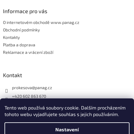
í
Informace pro vás
O internetovém obchodě www.panag.cz
Obchodní podmínky
Kontakty
Platba a doprava
Reklamace a vrácení zboží
Kontakt
prokesova
@
panag.cz
+420 602 863 670
Tento web používá soubory cookie. Dalším procházením
tohoto webu vyjadřujete souhlas s jejich používáním.
Nastavení
Vytvořil Shoptet