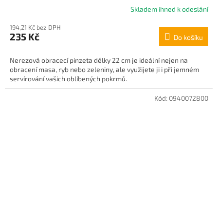
Skladem ihned k odeslání
Průměrné
hodnocení
194,21 Kč bez DPH
produktu
235 Kč
Do košíku
je
4,8
z
Nerezová obracecí pinzeta délky 22 cm je ideální nejen na
5
obracení masa, ryb nebo zeleniny, ale využijete ji i při jemném
hvězdiček.
servírování vašich oblíbených pokrmů.
Kód:
0940072800