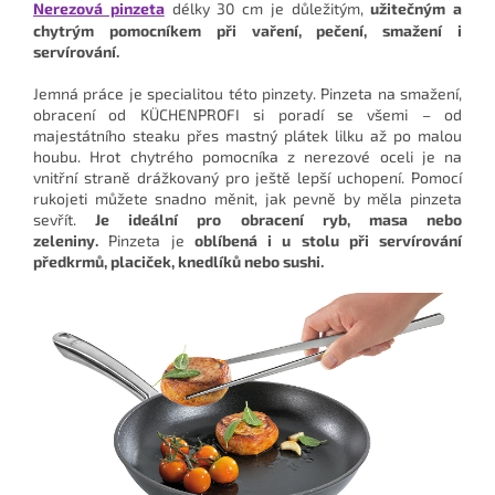
Nerezová pinzeta
délky 30 cm je důležitým,
užitečným a
chytrým pomocníkem při vaření, pečení, smažení i
servírování.
Jemná práce je specialitou této pinzety.
Pinzeta na smažení,
obracení od KÜCHENPROFI si poradí se všemi – od
majestátního steaku přes mastný plátek lilku až po malou
houbu.
Hrot chytrého pomocníka z nerezové oceli je na
vnitřní straně drážkovaný pro ještě lepší uchopení.
Pomocí
rukojeti můžete snadno měnit, jak pevně by měla pinzeta
sevřít.
Je ideální pro obracení ryb, masa nebo
zeleniny.
Pinzeta je
oblíbená i u stolu při servírování
předkrmů, placiček, knedlíků nebo sushi.