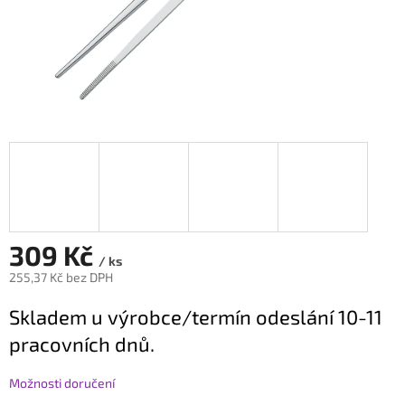
309 Kč
/ ks
255,37 Kč bez DPH
Měrná
Skladem u výrobce/termín odeslání 10-11
cena:
pracovních dnů.
Možnosti doručení