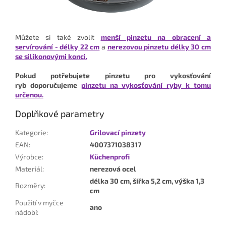
Můžete si také zvolit
menší pinzetu na obracení a
servírování - délky 22 cm
a
nerezovou pinzetu délky 30 cm
se silikonovými konci.
Pokud
potřebujete
pinzetu pro vykosťování
ryb
doporučujeme
pinzetu na vykosťování ryby k tomu
určenou.
Doplňkové parametry
Kategorie
:
Grilovací pinzety
EAN
:
4007371038317
Výrobce
:
Küchenprofi
Materiál
:
nerezová ocel
délka 30 cm, šířka 5,2 cm, výška 1,3
Rozměry
:
cm
Použití v myčce
ano
nádobí
: