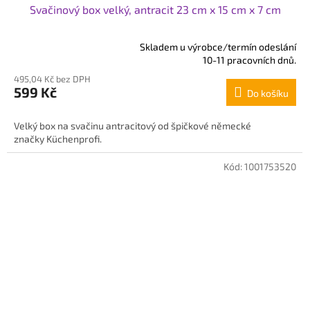
Svačinový box velký, antracit 23 cm x 15 cm x 7 cm
Skladem u výrobce/termín odeslání
Průměrné
10-11 pracovních dnů.
hodnocení
495,04 Kč bez DPH
produktu
599 Kč
Do košíku
je
4,3
z
Velký box na svačinu antracitový od špičkové německé
5
značky Küchenprofi.
hvězdiček.
Kód:
1001753520