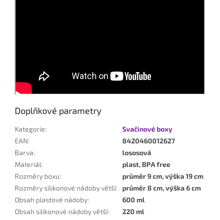
Doplňkové parametry
Kategorie
:
Svačinové boxy
EAN
:
8420460012627
Barva
:
lososová
Materiál
:
plast, BPA free
Rozměry boxu
:
průměr 9 cm, výška 19 cm
Rozměry silikonové nádoby větší
:
průměr 8 cm, výška 6 cm
Obsah plastové nádoby
:
600 ml
Obsah silikonové nádoby větší
:
220 ml