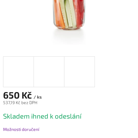
650 Kč
/ ks
537,19 Kč bez DPH
Měrná
Skladem ihned k odeslání
cena:
Možnosti doručení