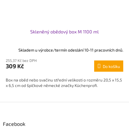
Skleněný obědový box M 1100 ml
Skladem u výrobce/termín odeslání 10-11 pracovních dnů.
255,37 Kč bez DPH
309 Kč
Do košíku
Box na oběd nebo svačinu střední velikosti o rozměru 20,5 x 15,5
x 6,5 cm od špičkové německé značky Küchenprofi.
Z
á
p
Facebook
a