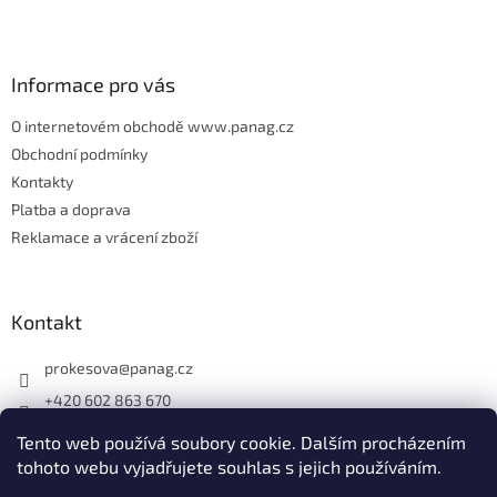
t
í
Informace pro vás
O internetovém obchodě www.panag.cz
Obchodní podmínky
Kontakty
Platba a doprava
Reklamace a vrácení zboží
Kontakt
prokesova
@
panag.cz
+420 602 863 670
Tento web používá soubory cookie. Dalším procházením
tohoto webu vyjadřujete souhlas s jejich používáním.