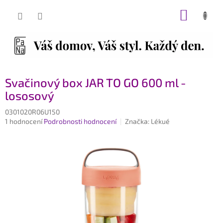
Přejít
NÁKUP
na
obsah
KOŠÍK
Svačinový box JAR TO GO 600 ml -
lososový
0301020R06U150
Průměrné
1 hodnocení
Podrobnosti hodnocení
Značka:
Lékué
hodnocení
produktu
je
5,0
z
5
hvězdiček.