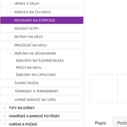
a
HRNKY A ŠÁLKY
n
KONVICE NA ČAJ/KÁVU
e
KÁVOVARY NA ESPRESSO
l
KÁVOVÉ FILTRY
MLÝNKY NA KÁVU
PRESOVAČ NA KÁVU
DOPLŇKY KE KÁVOVARŮM
KONVIČKY NA ŠLÉHÁNÍ MLÉKA
PRESY NA KÁVU
ŠABLONY NA CAPUCCINO
ŠLEHAČ MLÉKA
TERMOSKY A TERMOHRNKY
VARNÉ KONVICE NA VODU
TIPY NA DÁRKY
VINAŘSKÉ A BAROVÉ POTŘEBY
Popis
Podo
VAŘENÍ A PEČENÍ