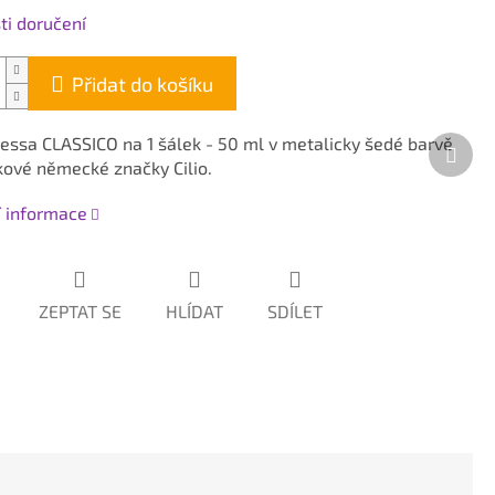
i doručení
Přidat do košíku
ressa CLASSICO na 1 šálek - 50 ml v metalicky šedé barvě
Dalš
kové německé značky Cilio.
prod
í informace
ZEPTAT SE
HLÍDAT
SDÍLET