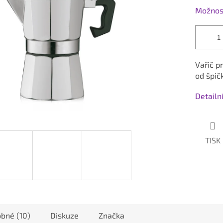
Možnost
Vařič p
od špič
Detailn
TISK
bné (10)
Diskuze
Značka