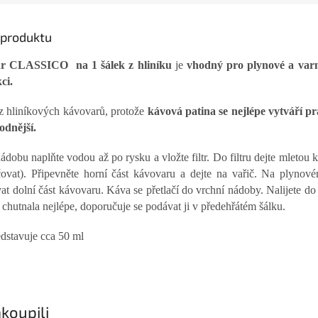
s produktu
ar CLASSICO na 1 šálek z hliníku
j
e
vhod
ný pro plynové a var
ci.
z hliníkových kávovarů, protože
kávová patina se nejlépe vytváří pr
odnější.
ádobu naplňte vodou až po rysku a vložte filtr. Do filtru dejte mletou 
ačovat). Připevněte horní část kávovaru a dejte na vařič. Na plynov
t dolní část kávovaru. Káva se přetlačí do vrchní nádoby. Nalijete do 
chutnala nejlépe, doporučuje se podávat ji v předehřátém šálku.
edstavuje cca 50 ml
koupili