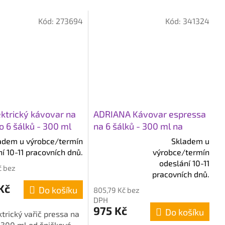
Kód:
273694
Kód:
341324
ektrický kávovar na
ADRIANA Kávovar espressa
o 6 šálků - 300 ml
na 6 šálků - 300 ml na
indukci
adem u výrobce/termín
Skladem u
í 10-11 pracovních dnů.
výrobce/termín
Průměrné
odeslání 10-11
č bez
hodnocení
pracovních dnů.
produktu
Kč
Do košíku
805,79 Kč bez
je
DPH
5,0
975 Kč
Do košíku
trický vařič pressa na
z
- 300 ml od špičkové