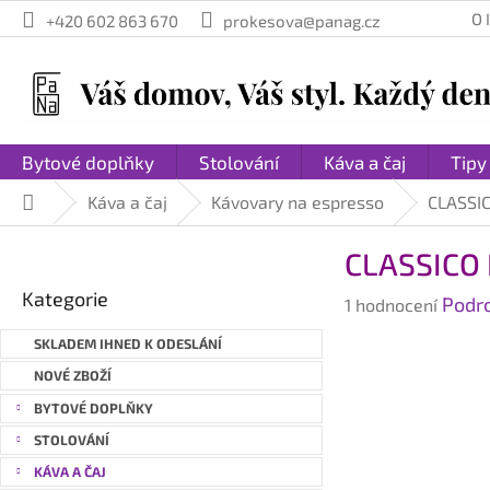
Přejít
O
+420 602 863 670
prokesova@panag.cz
na
obsah
Bytové doplňky
Stolování
Káva a čaj
Tipy
Káva a čaj
Kávovary na espresso
CLASSIC
Domů
P
CLASSICO K
o
Přeskočit
s
Kategorie
Průměrné
Podr
kategorie
1 hodnocení
t
hodnocení
r
SKLADEM IHNED K ODESLÁNÍ
produktu
a
je
NOVÉ ZBOŽÍ
n
5,0
BYTOVÉ DOPLŇKY
n
z
STOLOVÁNÍ
í
5
hvězdiček.
p
KÁVA A ČAJ