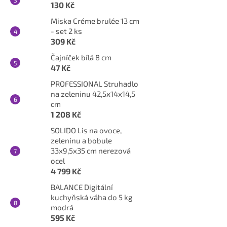
130 Kč
Miska Créme brulée 13 cm
- set 2 ks
309 Kč
Čajníček bílá 8 cm
47 Kč
PROFESSIONAL Struhadlo
na zeleninu 42,5x14x14,5
cm
1 208 Kč
SOLIDO Lis na ovoce,
zeleninu a bobule
33x9,5x35 cm nerezová
ocel
4 799 Kč
BALANCE Digitální
kuchyňská váha do 5 kg
modrá
595 Kč