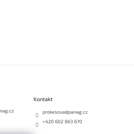
Kontakt
nag.cz
prokesova
@
panag.cz
+420 602 863 670