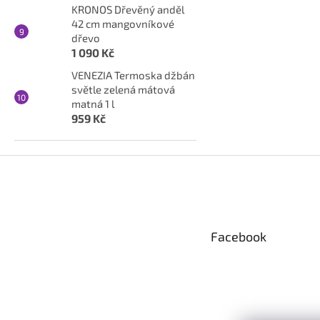
KRONOS Dřevěný anděl
42 cm mangovníkové
dřevo
1 090 Kč
VENEZIA Termoska džbán
světle zelená mátová
matná 1 l
959 Kč
Z
á
p
a
t
Facebook
í