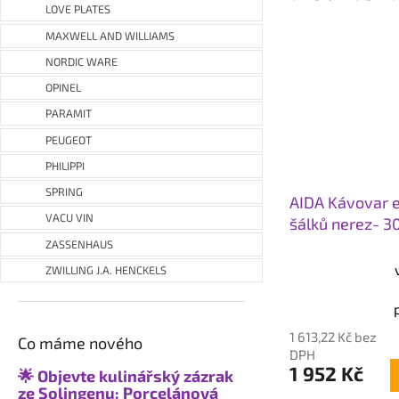
LOVE PLATES
MAXWELL AND WILLIAMS
NORDIC WARE
OPINEL
PARAMIT
PEUGEOT
PHILIPPI
SPRING
AIDA Kávovar e
VACU VIN
šálků nerez- 3
indukci
ZASSENHAUS
ZWILLING J.A. HENCKELS
Průměrné
hodnocení
produktu
1 613,22 Kč bez
Co máme nového
je
DPH
5,0
1 952 Kč
🌟 Objevte kulinářský zázrak
z
ze Solingenu: Porcelánová