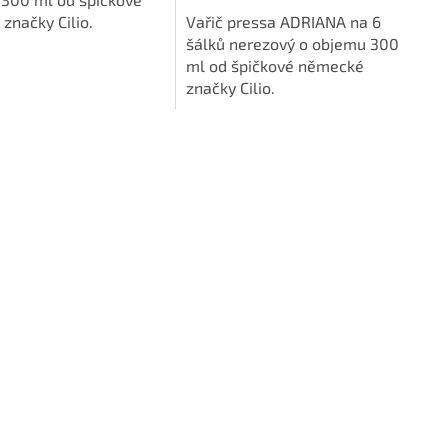
5
značky Cilio.
Vařič pressa ADRIANA na 6
hvězdiček.
šálků nerezový o objemu 300
ml od špičkové německé
značky Cilio.