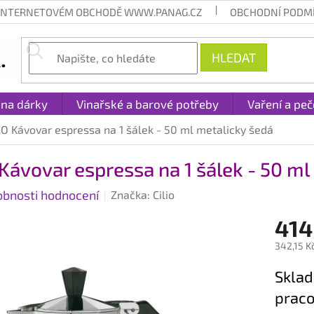
 INTERNETOVÉM OBCHODĚ WWW.PANAG.CZ
OBCHODNÍ PODM
HLEDAT
 na dárky
Vinařské a barové potřeby
Vaření a peč
O Kávovar espressa na 1 šálek - 50 ml metalicky šedá
ávovar espressa na 1 šálek - 50 ml
obnosti hodnocení
Značka:
Cilio
414
342,15 K
Měrná
Sklad
cena:
praco