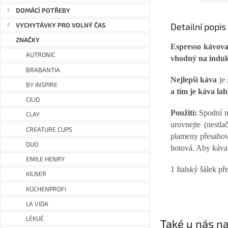
DOMÁCÍ POTŘEBY
Detailní popi
VYCHYTÁVKY PRO VOLNÝ ČAS
ZNAČKY
Espresso kávov
AUTRONIC
vhodný na induk
BRABANTIA
Nejlepší káva
je 
BY INSPIRE
a tím je káva lah
CILIO
Použití:
Spodní n
CLAY
urovnejte (nestl
CREATURE CUPS
plameny přesahova
DUO
hotová. Aby káva 
EMILE HENRY
1 Italský šálek př
KILNER
KÜCHENPROFI
LA VIDA
LÉKUÉ
Také u nás na