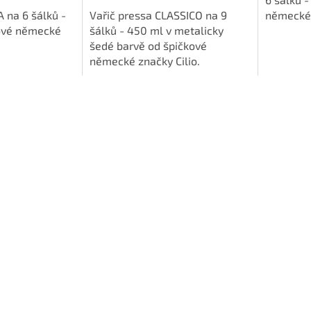
5
A na 6 šálků -
Vařič pressa CLASSICO na 9
německé 
hvězdiček.
ové německé
šálků - 450 ml v metalicky
šedé barvě od špičkové
německé značky Cilio.