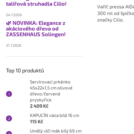
5
talířová struhadla Cilio!
Vařič pressa AID
hvězdiček.
300 ml od špičk
24.7.2026
značky Cilio.
🌿 NOVINKA: Elegance z
akáciového dřeva od
ZASSENHAUS Solingen!
21.7.2026
Top 10 produktů
Servírovací prkénko
45x22x1,5 cm olivové
dřevo/červená
pryskyřice
2 409 Kč
KAPUCÍN váza bílá 16 cm
115 Kč
Umělý vlčí mák bílý 69 cm