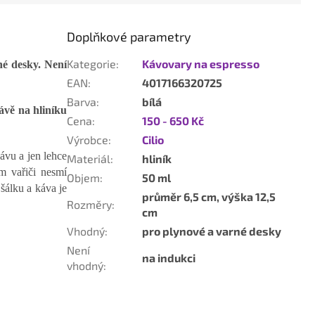
Doplňkové parametry
Kategorie
:
Kávovary na espresso
né desky. Není
EAN
:
4017166320725
Barva
:
bílá
ávě na hliníku
Cena
:
150 - 650 Kč
Výrobce
:
Cilio
kávu a jen lehce
Materiál
:
hliník
ém vařiči nesmí
Objem
:
50 ml
šálku a káva je
průměr 6,5 cm, výška 12,5
Rozměry
:
cm
Vhodný
:
pro plynové a varné desky
Není
na indukci
vhodný
: