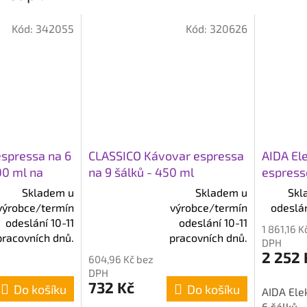
Kód:
342055
Kód:
320626
spressa na 6
CLASSICO Kávovar espressa
AIDA El
00 ml na
na 9 šálků - 450 ml
espress
metalicky šedá
Skladem u
Skladem u
Skl
výrobce/termín
výrobce/termín
odeslán
Průměrné
odeslání 10-11
odeslání 10-11
1 861,16 K
hodnocení
pracovních dnů.
pracovních dnů.
DPH
produktu
2 252 
604,96 Kč bez
je
DPH
4,7
732 Kč
Do košíku
Do košíku
AIDA Elek
z
6 šálků 