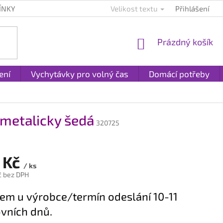
ÍNKY
KONTAKTY
PLATBA A DOPRAVA
Velikost textu
Přihlášení
REKLAMACE A
NÁKUPNÍ
Prázdný košík
KOŠÍK
ení
Vychytávky pro volný čas
Domácí potřeby
 metalicky šedá
320725
 Kč
/ ks
č bez DPH
em u výrobce/termín odeslání 10-11
vních dnů.