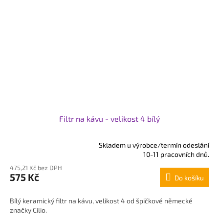
Filtr na kávu - velikost 4 bílý
Skladem u výrobce/termín odeslání
Průměrné
10-11 pracovních dnů.
hodnocení
475,21 Kč bez DPH
produktu
575 Kč
Do košíku
je
5,0
z
Bílý keramický filtr na kávu, velikost 4 od špičkové německé
5
značky Cilio.
hvězdiček.