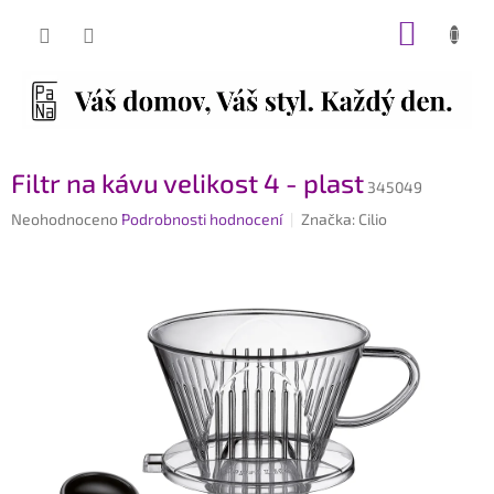
Přejít
NÁKUP
na
obsah
KOŠÍK
Filtr na kávu velikost 4 - plast
345049
Průměrné
Neohodnoceno
Podrobnosti hodnocení
Značka:
Cilio
hodnocení
produktu
je
0,0
z
5
hvězdiček.