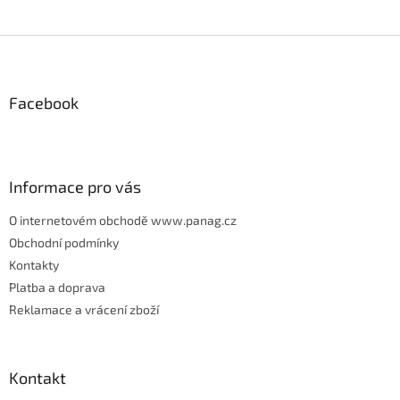
Z
á
p
Facebook
a
t
í
Informace pro vás
O internetovém obchodě www.panag.cz
Obchodní podmínky
Kontakty
Platba a doprava
Reklamace a vrácení zboží
Kontakt