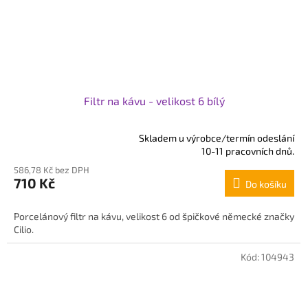
Filtr na kávu - velikost 6 bílý
Skladem u výrobce/termín odeslání
Průměrné
10-11 pracovních dnů.
hodnocení
586,78 Kč bez DPH
produktu
710 Kč
Do košíku
je
5,0
z
Porcelánový filtr na kávu, velikost 6 od špičkové německé značky
5
Cilio.
hvězdiček.
Kód:
104943