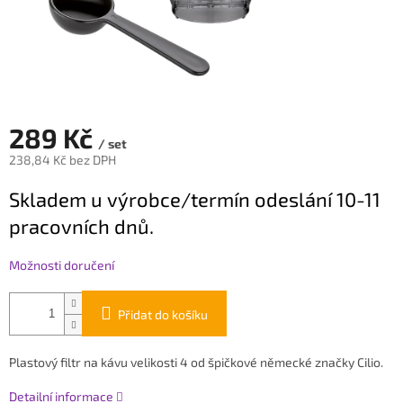
289 Kč
/ set
238,84 Kč bez DPH
Měrná
Skladem u výrobce/termín odeslání 10-11
cena:
pracovních dnů.
Možnosti doručení
Přidat do košíku
Plastový filtr na kávu velikosti 4 od špičkové německé značky Cilio.
Detailní informace