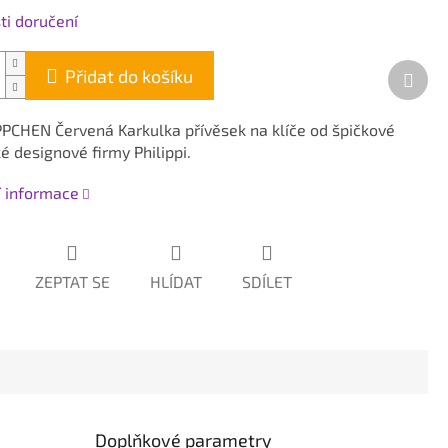
i doručení
Dalš
Přidat do košíku
prod
CHEN Červená Karkulka přívěsek na klíče od špičkové
 designové firmy Philippi.
í informace
ZEPTAT SE
HLÍDAT
SDÍLET
Doplňkové parametry