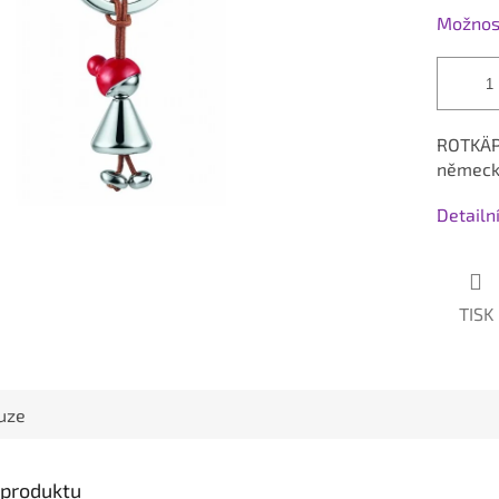
Možnost
ROTKÄPP
německé
Detailn
TISK
uze
s produktu