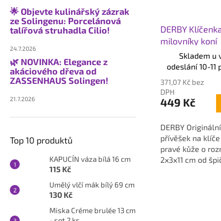
🌟 Objevte kulinářský zázrak
ze Solingenu: Porcelánová
DERBY Klíčenka
talířová struhadla Cilio!
milovníky koní
24.7.2026
Skladem u 
🌿 NOVINKA: Elegance z
odeslání 10-11 
akáciového dřeva od
ZASSENHAUS Solingen!
371,07 Kč bez
DPH
21.7.2026
449 Kč
DERBY Originální
přívěšek na klíč
Top 10 produktů
pravé kůže o ro
KAPUCÍN váza bílá 16 cm
2x3x11 cm od šp
115 Kč
značky Philippi.
Umělý vlčí mák bílý 69 cm
130 Kč
Miska Créme brulée 13 cm
- set 2 ks