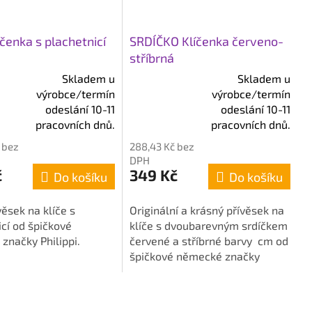
čenka s plachetnicí
SRDÍČKO Klíčenka červeno-
stříbrná
Skladem u
Skladem u
výrobce/termín
výrobce/termín
é
Průměrné
odeslání 10-11
odeslání 10-11
í
hodnocení
pracovních dnů.
pracovních dnů.
produktu
 bez
288,43 Kč bez
je
DPH
5,0
č
349 Kč
Do košíku
Do košíku
z
5
ěsek na klíče s
Originální a krásný přívěsek na
k.
hvězdiček.
cí od špičkové
klíče s dvoubarevným srdíčkem
značky Philippi.
červené a stříbrné barvy cm od
špičkové německé značky
Philippi.