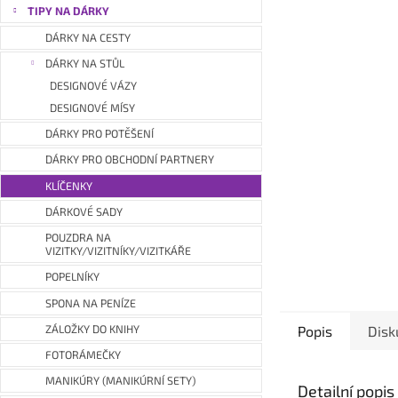
a
TIPY NA DÁRKY
n
DÁRKY NA CESTY
e
DÁRKY NA STŮL
l
DESIGNOVÉ VÁZY
DESIGNOVÉ MÍSY
DÁRKY PRO POTĚŠENÍ
DÁRKY PRO OBCHODNÍ PARTNERY
KLÍČENKY
DÁRKOVÉ SADY
POUZDRA NA
VIZITKY/VIZITNÍKY/VIZITKÁŘE
POPELNÍKY
SPONA NA PENÍZE
ZÁLOŽKY DO KNIHY
Popis
Disk
FOTORÁMEČKY
MANIKÚRY (MANIKÚRNÍ SETY)
Detailní popi