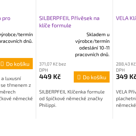
 pro
SILBERPFEIL Přívěsek na
VELA Klí
klíče formule
výrobce/termín
Skladem u
pracovních dnů.
výrobce/termín
Průměrné
Průměrn
odeslání 10-11
hodnocení
hodnocen
pracovních dnů.
produktu
produktu
Do košíku
371,07 Kč bez
288,43 Kč
je
je
DPH
DPH
5,0
5,0
449 Kč
349 K
Do košíku
 a luxusní
z
z
e se třmenem z
5
5
změrech
SILBERPFEIL Klíčenka formule
VELA Přív
hvězdiček.
hvězdiče
ičkové německé
od špičkové německé značky
plachetni
Philippi.
německé 