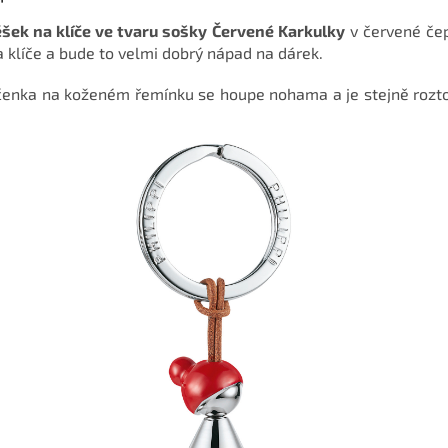
ěšek na klíče ve tvaru sošky Červené Karkulky
v červené čep
a klíče a bude to velmi dobrý nápad na dárek.
íčenka na koženém řemínku se houpe nohama a je stejně roztom