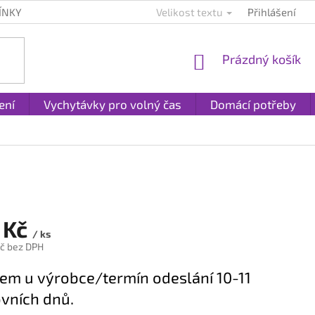
ÍNKY
KONTAKTY
PLATBA A DOPRAVA
Velikost textu
Přihlášení
REKLAMACE A
NÁKUPNÍ
Prázdný košík
KOŠÍK
ení
Vychytávky pro volný čas
Domácí potřeby
 Kč
/ ks
č bez DPH
em u výrobce/termín odeslání 10-11
vních dnů.