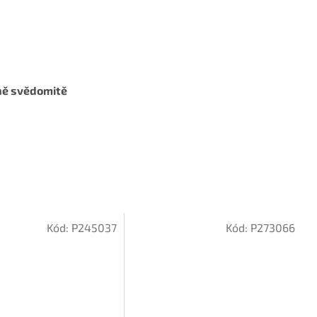
jně svědomitě
Kód:
P245037
Kód:
P273066