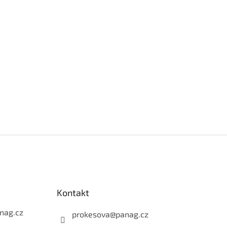
Kontakt
nag.cz
prokesova
@
panag.cz