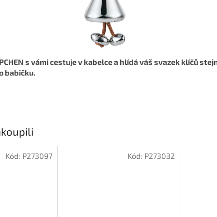
HEN s vámi cestuje v kabelce a hlídá váš svazek klíčů ste
o babičku.
koupili
Kód:
P273097
Kód:
P273032