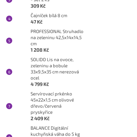
309 Kč
Čajníček bílá 8 cm
47 Kč
PROFESSIONAL Struhadlo
na zeleninu 42,5x14x14,5
cm
1 208 Kč
SOLIDO Lis na ovoce,
zeleninu a bobule
33x9,5x35 cm nerezová
ocel
4 799 Kč
Servírovací prkénko
45x22x1,5 cm olivové
dřevo/červená
pryskyřice
2 409 Kč
BALANCE Digitální
kuchyňská váha do 5 kg