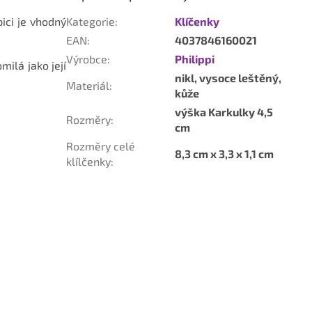
ici je
vhodný
Kategorie
:
Klíčenky
EAN
:
4037846160021
Výrobce
:
Philippi
ilá jako její
nikl, vysoce leštěný,
Materiál
:
kůže
výška Karkulky 4,5
Rozměry
:
cm
Rozměry celé
8,3 cm x 3,3 x 1,1 cm
klílčenky
: