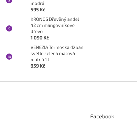
modrá
595 Kč
KRONOS Dřevěný anděl
42 cm mangovníkové
dřevo
1 090 Kč
VENEZIA Termoska džbán
světle zelená mátová
matná 1 l
959 Kč
Z
á
p
a
t
Facebook
í