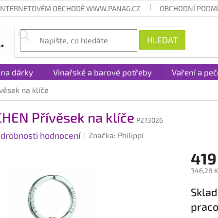
 INTERNETOVÉM OBCHODĚ WWW.PANAG.CZ
OBCHODNÍ PODM
HLEDAT
 na dárky
Vinařské a barové potřeby
Vaření a peč
ěsek na klíče
EN Přívěsek na klíče
P273026
drobnosti hodnocení
Značka:
Philippi
419
346,28 K
Měrná
Sklad
cena:
praco