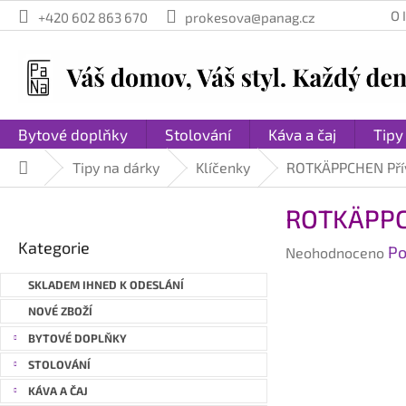
Přejít
O
+420 602 863 670
prokesova@panag.cz
na
obsah
Bytové doplňky
Stolování
Káva a čaj
Tipy
Tipy na dárky
Klíčenky
ROTKÄPPCHEN Přív
Domů
P
ROTKÄPPCH
o
Přeskočit
s
Kategorie
Průměrné
Po
kategorie
Neohodnoceno
t
hodnocení
r
SKLADEM IHNED K ODESLÁNÍ
produktu
a
je
NOVÉ ZBOŽÍ
n
0,0
BYTOVÉ DOPLŇKY
n
z
STOLOVÁNÍ
í
5
hvězdiček.
p
KÁVA A ČAJ