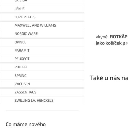
LA VIDA
LÉKUÉ
LOVE PLATES
MAXWELL AND WILLIAMS
NORDIC WARE
vkyně.
ROTKÄPPC
OPINEL
jako košíček pr
PARAMIT
PEUGEOT
PHILIPPI
SPRING
Také u nás na
VACU VIN
ZASSENHAUS
ZWILLING J.A. HENCKELS
Co máme nového