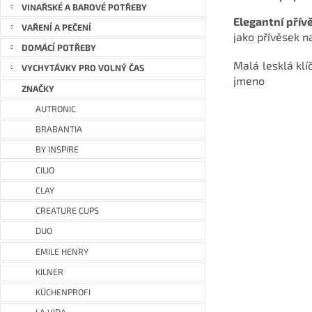
VINAŘSKÉ A BAROVÉ POTŘEBY
Elegantní přív
VAŘENÍ A PEČENÍ
jako přívěsek n
DOMÁCÍ POTŘEBY
Malá lesklá kl
VYCHYTÁVKY PRO VOLNÝ ČAS
jmeno
ZNAČKY
AUTRONIC
BRABANTIA
BY INSPIRE
CILIO
CLAY
CREATURE CUPS
DUO
EMILE HENRY
KILNER
KÜCHENPROFI