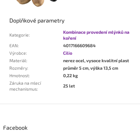
Doplňkové parametry
Kombinace provedení mlýnků na
Kategorie
:
koření
EAN
:
4017166609684
Výrobce
:
Cilio
Materiál
:
nerez ocel, vysoce kvalitní plast
Rozměry
:
průměr 5 cm, výška 13,5 cm
Hmotnost
:
0,22 kg
Záruka na mlecí
25 let
mechanismus
:
Z
á
p
Facebook
a
t