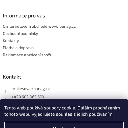
í
Informace pro vás
O internetovém obchodě www.panag.cz
Obchodní podmínky
Kontakty
Platba a doprava
Reklamace a vrácení zboží
Kontakt
prokesova
@
panag.cz
+420 602 863 670
Tento web používá soubory cookie. Dalším procházením
tohoto webu vyjadřujete souhlas s jejich používáním.