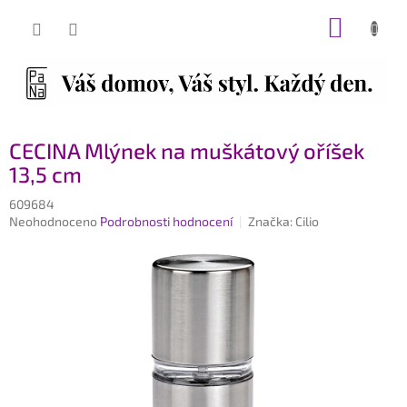
Přejít
NÁKUP
na
obsah
KOŠÍK
CECINA Mlýnek na muškátový oříšek
13,5 cm
609684
Průměrné
Neohodnoceno
Podrobnosti hodnocení
Značka:
Cilio
hodnocení
produktu
je
0,0
z
5
hvězdiček.