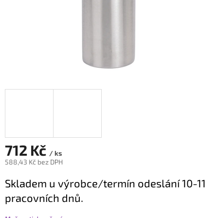
712 Kč
/ ks
588,43 Kč bez DPH
Měrná
Skladem u výrobce/termín odeslání 10-11
cena:
pracovních dnů.