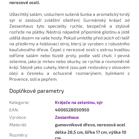
nerezové oceli.
Ušlechtilý salám, vzduchem sušená šunka a aromatický tvrdý
sýr si zaslouží zvláštní ošetření. Gurmánský kráječ od
Zassenhaus tyto speciality rychle, bezpečně a stylově
rozřeže na plátky. Nástroj nápadně připomíná gilotinu a jistě
udělá dojem na vaše hosty. Pokud umístíte před jejich oči talíř
na předkrmy a hoblovací stroj, který je vyroben z robustního
kaučukového dřeva. Čepel z nerezové oceli s ostrou kvalitou
odřízne salám nebo tlusté prsty, podle vaší chuti. I pevná
zelenina, jako je mrkev nebo okurky, se rychle a rovnoměrně
krájí. Stejně jako cukety, které jsou pak restovány v olivovém
oleji a česneku a ochucené rozmarýnem, bylinkami z
Provence, solí a pepřem.
Doplňkové parametry
Kategorie
:
Kráječe na zeleninu, sýr
EAN
:
4006528050950
Výrobce
:
Zassenhaus
Materiál
:
gumovníkové dřevo, nerezová ocel
délka 28,5 cm, šířka 17 cm, výška 10
Rozměry
:
cm