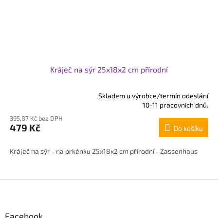
Kráječ na sýr 25x18x2 cm přírodní
Skladem u výrobce/termín odeslání
Průměrné
10-11 pracovních dnů.
hodnocení
395,87 Kč bez DPH
produktu
479 Kč
Do košíku
je
4,0
z
Kráječ na sýr - na prkénku 25x18x2 cm přírodní - Zassenhaus
5
hvězdiček.
Z
á
p
Facebook