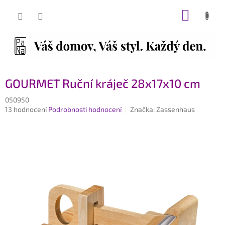
Přejít
NÁKUP
na
obsah
KOŠÍK
GOURMET Ruční kráječ 28x17x10 cm
050950
Průměrné
13 hodnocení
Podrobnosti hodnocení
Značka:
Zassenhaus
hodnocení
produktu
je
3,8
z
5
hvězdiček.