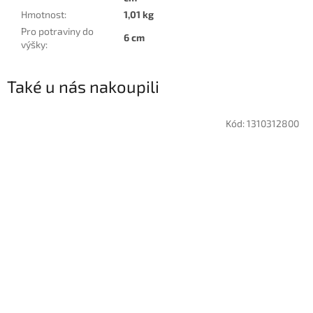
Hmotnost
:
1,01 kg
Pro potraviny do
6 cm
výšky
:
Také u nás nakoupili
Kód:
1310312800