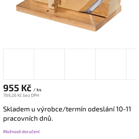
955 Kč
/ ks
789,26 Kč bez DPH
Měrná
Skladem u výrobce/termín odeslání 10-11
cena:
pracovních dnů.
Možnosti doručení