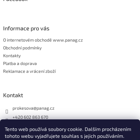
a
t
í
Informace pro vás
O internetovém obchodě www.panag.cz
Obchodní podmínky
Kontakty
Platba a doprava
Reklamace a vrácení zboží
Kontakt
prokesova
@
panag.cz
+420 602 863 670
Tento web používá soubory cookie. Dalším procházením
tohoto webu vyjadřujete souhlas s jejich používáním.