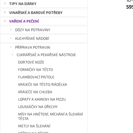
a
TIPY NA DÁRKY
59
n
VINAŘSKÉ A BAROVÉ POTŘEBY
e
VAŘENÍ A PEČENÍ
l
DÓZY NA POTRAVINY
KUCHYŇSKÉ NÁDOBÍ
PŘÍPRAVA POTRAVIN
CUKRÁŘSKÉ A PEKAŘSKÉ NÁSTROJE
DORTOVÉ NOŽE
FORMIČKY NA TĚSTO
FLAMBOVACÍ PISTOLE
KRÁJEČE NA TĚSTO/RÁDÉLKA
KRÁJEČE NA CHLEBA
LOPATY A KAMENY NA PIZZU
LOUSKÁČKY NA OŘECHY
MÍSY NA HNĚTENÍ, MÍCHÁNÍ A ŠLEHÁNÍ
TĚSTA
METLY NA ŠLEHÁNÍ