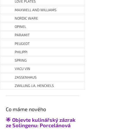
LOVE PLATES
MAXWELL AND WILLIAMS
NORDIC WARE
OPINEL
PARAMIT
PEUGEOT
PHILIPPI
SPRING
VACU VIN
ZASSENHAUS
ZWILLING J.A. HENCKELS
Co máme nového
🌟 Objevte kulinářský zázrak
ze Solingenu: Porcelánová