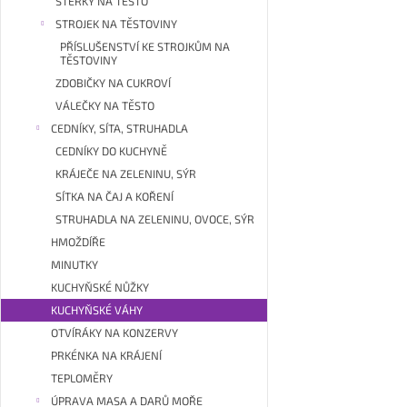
STĚRKY NA TĚSTO
STROJEK NA TĚSTOVINY
PŘÍSLUŠENSTVÍ KE STROJKŮM NA
TĚSTOVINY
ZDOBIČKY NA CUKROVÍ
VÁLEČKY NA TĚSTO
CEDNÍKY, SÍTA, STRUHADLA
CEDNÍKY DO KUCHYNĚ
KRÁJEČE NA ZELENINU, SÝR
SÍTKA NA ČAJ A KOŘENÍ
STRUHADLA NA ZELENINU, OVOCE, SÝR
HMOŽDÍŘE
MINUTKY
KUCHYŇSKÉ NŮŽKY
KUCHYŇSKÉ VÁHY
OTVÍRÁKY NA KONZERVY
PRKÉNKA NA KRÁJENÍ
TEPLOMĚRY
ÚPRAVA MASA A DARŮ MOŘE