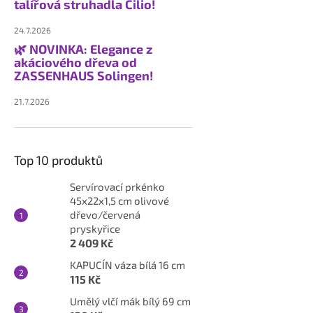
talířová struhadla Cilio!
24.7.2026
🌿 NOVINKA: Elegance z
akáciového dřeva od
ZASSENHAUS Solingen!
21.7.2026
Top 10 produktů
Servírovací prkénko
45x22x1,5 cm olivové
dřevo/červená
pryskyřice
2 409 Kč
KAPUCÍN váza bílá 16 cm
115 Kč
Umělý vlčí mák bílý 69 cm