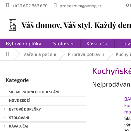
Přejít
O
+420 602 863 670
prokesova@panag.cz
na
obsah
Bytové doplňky
Stolování
Káva a čaj
Tipy
Vaření a pečení
Příprava potravin
Kuchyň
Domů
P
Kuchyňské
o
Přeskočit
s
Kategorie
kategorie
Nejprodávaně
t
r
SKLADEM IHNED K ODESLÁNÍ
a
BA
NOVÉ ZBOŽÍ
n
ku
BYTOVÉ DOPLŇKY
mo
n
Sk
STOLOVÁNÍ
í
vý
p
KÁVA A ČAJ
10-