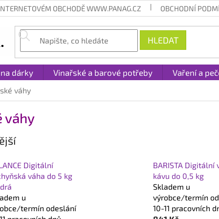
 INTERNETOVÉM OBCHODĚ WWW.PANAG.CZ
OBCHODNÍ PODM
HLEDAT
 na dárky
Vinařské a barové potřeby
Vaření a peč
ské váhy
 váhy
jší
LANCE Digitální
BARISTA Digitální 
chyňská váha do 5 kg
kávu do 0,5 kg
drá
Skladem u
ladem u
výrobce/termín od
robce/termín odeslání
10-11 pracovních d
11 pracovních dnů.
841 Kč