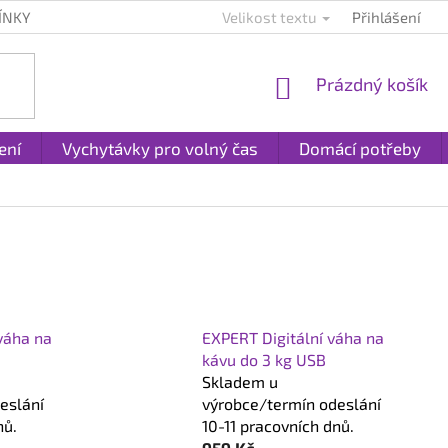
ÍNKY
KONTAKTY
PLATBA A DOPRAVA
Velikost textu
Přihlášení
REKLAMACE A
NÁKUPNÍ
Prázdný košík
KOŠÍK
ení
Vychytávky pro volný čas
Domácí potřeby
váha na
EXPERT Digitální váha na
kávu do 3 kg USB
Skladem u
eslání
výrobce/termín odeslání
nů.
10-11 pracovních dnů.
959 Kč