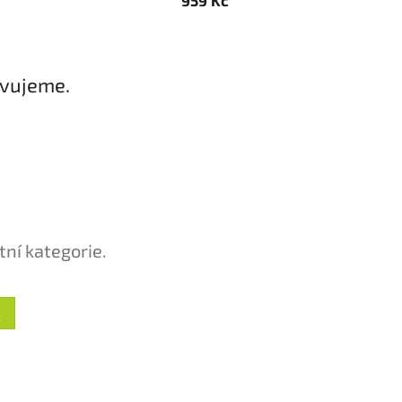
avujeme.
tní kategorie.
U