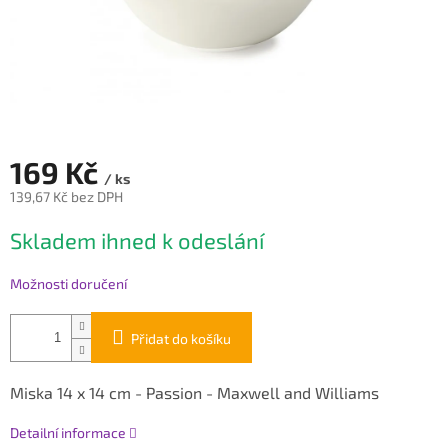
169 Kč
/ ks
139,67 Kč bez DPH
Měrná
Skladem ihned k odeslání
cena:
Možnosti doručení
Přidat do košíku
Miska 14 x 14 cm - Passion - Maxwell and Williams
Detailní informace