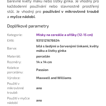
barevné květy máku nebo lístky ginka. Je vhodný pro
každodenní používání nebo slavnostně prostřený
stůl. Je vhodný pro
používání v mikrovlnné troubě
a
myčce nádobí.
Doplňkové parametry
Kategorie
:
Misky na cereálie a oříšky (12-15 cm)
EAN
:
9315121678634
bílá s šedými a červenými linkami, květy
Barva
:
máku a lístky ginka
Materiál
:
porcelán
Rozměry
:
14 x 14 cm
Kolekce
Passion
porcelánu
:
Výrobce
:
Maxwell and Williams
Použití v
mikrovlnné
ano
troubě
:
Použití v myčce
ano
nádobí
: