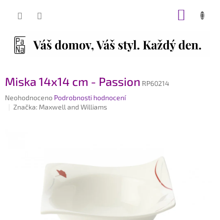
Přejít
NÁKUP
na
obsah
KOŠÍK
Miska 14x14 cm - Passion
RP60214
Průměrné
Neohodnoceno
Podrobnosti hodnocení
hodnocení
Značka:
Maxwell and Williams
produktu
je
0,0
z
5
hvězdiček.