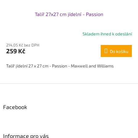
Talíř 27x27 cm jídelní - Passion
Skladem ihned k odeslání
214,05 Kč bez DPH
259 Kč
Do košíku
Talíř jídelní 27 x 27 cm - Passion - Maxwell and Williams
Z
á
p
Facebook
a
t
í
Informace pro vás