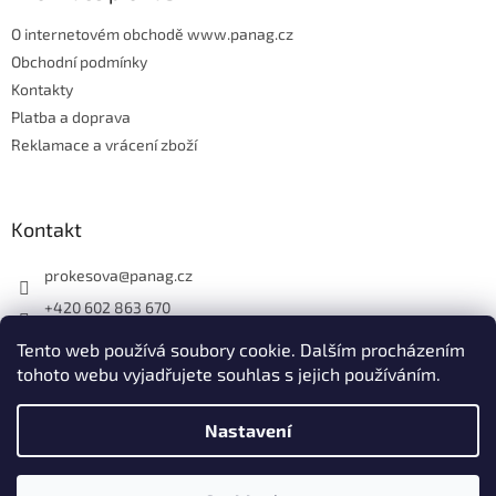
O internetovém obchodě www.panag.cz
Obchodní podmínky
Kontakty
Platba a doprava
Reklamace a vrácení zboží
Kontakt
prokesova
@
panag.cz
+420 602 863 670
Tento web používá soubory cookie. Dalším procházením
tohoto webu vyjadřujete souhlas s jejich používáním.
Nastavení
Vytvořil Shoptet