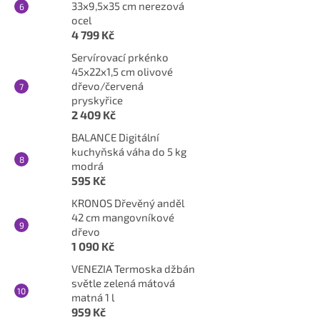
33x9,5x35 cm nerezová
ocel
4 799 Kč
Servírovací prkénko
45x22x1,5 cm olivové
dřevo/červená
pryskyřice
2 409 Kč
BALANCE Digitální
kuchyňská váha do 5 kg
modrá
595 Kč
KRONOS Dřevěný anděl
42 cm mangovníkové
dřevo
1 090 Kč
VENEZIA Termoska džbán
světle zelená mátová
matná 1 l
959 Kč