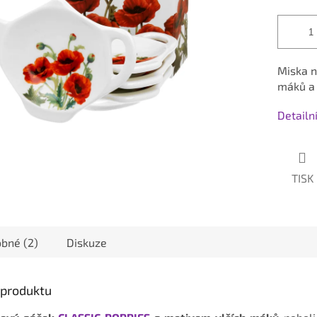
Miska n
máků a 
Detailn
TISK
bné (2)
Diskuze
s produktu