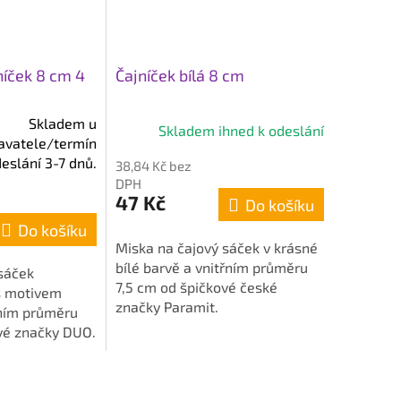
íček 8 cm 4
Čajníček bílá 8 cm
Skladem u
Skladem ihned k odeslání
avatele/termín
eslání 3-7 dnů.
38,84 Kč bez
DPH
47 Kč
Do košíku
Do košíku
Miska na čajový sáček v krásné
bílé barvě a vnitřním průměru
sáček
7,5 cm od špičkové české
s motivem
značky Paramit.
řním průměru
vé značky DUO.