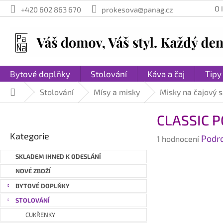
Přejít
O
+420 602 863 670
prokesova@panag.cz
na
obsah
Bytové doplňky
Stolování
Káva a čaj
Tipy
Stolování
Mísy a misky
Misky na čajový 
Domů
P
CLASSIC P
o
Přeskočit
s
Kategorie
Průměrné
Podr
kategorie
1 hodnocení
t
hodnocení
r
SKLADEM IHNED K ODESLÁNÍ
produktu
a
je
NOVÉ ZBOŽÍ
n
5,0
BYTOVÉ DOPLŇKY
n
z
STOLOVÁNÍ
í
5
hvězdiček.
p
CUKŘENKY