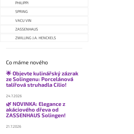
PHILIPPI
SPRING
VACU VIN
ZASSENHAUS
ZWILLING J.A. HENCKELS
Co máme nového
🌟 Objevte kulinářský zázrak
ze Solingenu: Porcelánová
talířová struhadla Cilio!
24.7.2026
🌿 NOVINKA: Elegance z
akáciového dřeva od
ZASSENHAUS Solingen!
21.7.2026