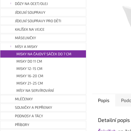
a
DÓZY NA OCET/OLEJ
n
JÍDELNÍ SOUPRAVY
e
JÍDELNÍ SOUPRAVY PRO DĚTI
l
KALÍŠEK NA VEJCE
MÁSELNIČKY
MÍSY A MISKY
MISKY NA ČAJOVÝ SÁČEK DO 7 CM
MISKY DO 11 CM
MISKY 12-15 CM
MISKY 16-20 CM
MISKY 21-25 CM
MÍSY NA SERVÍROVÁNÍ
MLÉČENKY
Popis
Podo
SOLNIČKY A PEPŘENKY
PODNOSY A TÁCY
Detailní popi
PŘÍBORY