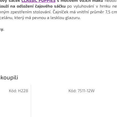
jový sáček
CLASSIC POPPIES
s motivem vlčích máků
neboli
louží na odložení čajového sáčku
po vyluhování v hrnku ne
mným zpestřením stolování. Čajníček má vnitřní průměr 7,5 cm
rcelánu, který má pevnou a lesklou glazuru.
sy.
koupili
Kód:
H228
Kód:
7511-12W