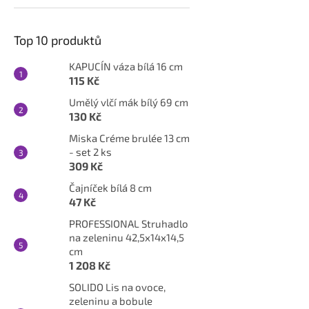
Top 10 produktů
KAPUCÍN váza bílá 16 cm
115 Kč
Umělý vlčí mák bílý 69 cm
130 Kč
Miska Créme brulée 13 cm
- set 2 ks
309 Kč
Čajníček bílá 8 cm
47 Kč
PROFESSIONAL Struhadlo
na zeleninu 42,5x14x14,5
cm
1 208 Kč
SOLIDO Lis na ovoce,
zeleninu a bobule