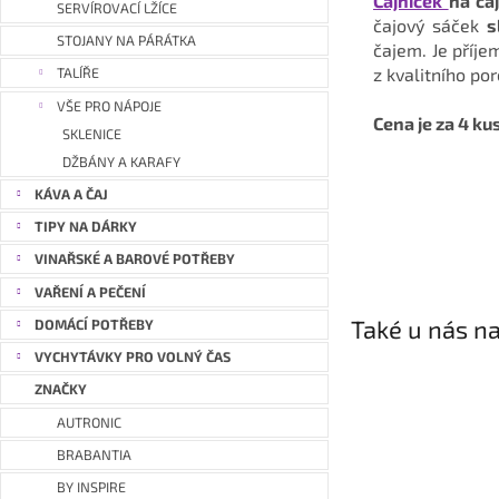
Čajníček
na ča
SERVÍROVACÍ LŽÍCE
čajový sáček
s
STOJANY NA PÁRÁTKA
čajem. Je příje
z kvalitního po
TALÍŘE
VŠE PRO NÁPOJE
Cena je za 4 ku
SKLENICE
DŽBÁNY A KARAFY
KÁVA A ČAJ
TIPY NA DÁRKY
VINAŘSKÉ A BAROVÉ POTŘEBY
VAŘENÍ A PEČENÍ
Také u nás na
DOMÁCÍ POTŘEBY
VYCHYTÁVKY PRO VOLNÝ ČAS
ZNAČKY
AUTRONIC
BRABANTIA
BY INSPIRE