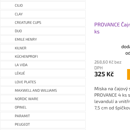
CILIO
CLAY
CREATURE CUPS
PROVANCE Čajn
ks
DUO
EMILE HENRY
dod
Průměrné
KILNER
od
hodnocení
KÜCHENPROFI
produktu
268,60 Kč bez
LA VIDA
je
DPH
325 Kč
5,0
LÉKUÉ
z
LOVE PLATES
5
Miska na čajový 
MAXWELL AND WILLIAMS
hvězdiček.
PROVANCE 4 ks 
NORDIC WARE
levandulí a vnit
7,5 cm od špičko
OPINEL
PARAMIT
PEUGEOT