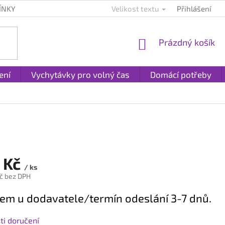
ÍNKY
KONTAKTY
PLATBA A DOPRAVA
Velikost textu
Přihlášení
REKLAMACE A
NÁKUPNÍ
Prázdný košík
KOŠÍK
ení
Vychytávky pro volný čas
Domácí potřeby
 Kč
/ ks
č bez DPH
em u dodavatele/termín odeslání 3-7 dnů.
i doručení