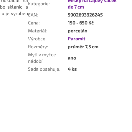
 odkladač na
Misky na čajový sáček
Kategorie
:
bo sklenici s
do 7 cm
 a je vyroben
EAN
:
5902693926245
Cena
:
150 - 650 Kč
Materiál
:
porcelán
Výrobce
:
Paramit
Rozměry
:
průměr 7,5 cm
Mytí v myčce
ano
nádobí
:
Sada obsahuje
:
4 ks