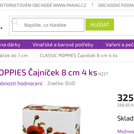
 INTERNETOVÉM OBCHODĚ WWW.PANAG.CZ
OBCHODNÍ PODM
HLEDAT
 na dárky
Vinařské a barové potřeby
Vaření a peč
sáček do 7 cm
CLASSIC POPPIES Čajníček 8 cm 4 ks
OPPIES Čajníček 8 cm 4 ks
H227
obnosti hodnocení
Značka:
DUO
325
268,60 K
Měrná
Sklad
cena:
Možnost