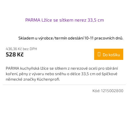
PARMA Lžíce se sítkem nerez 33,5 cm
Skladem u výrobce/termín odeslání 10-11 pracovních dnů.
436,36 Kč bez DPH
528 Kč
Do košíku
PARMA kuchyňská lžíce se sítkem z nerezové oceli pro sbírání
koření, pěny z vývaru nebo sněhu o délce 33,5 cm od špičkové
německé značky Küchenprofi.
Kód:
1215002800