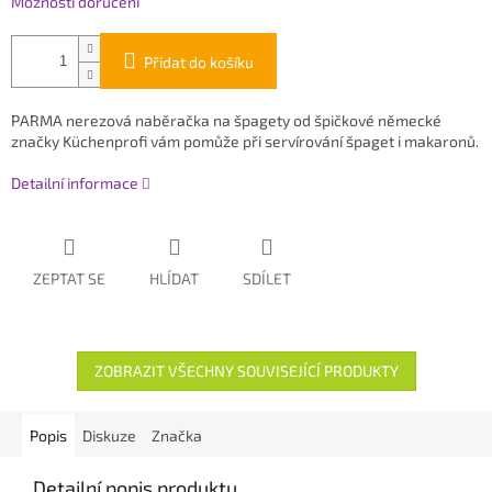
Možnosti doručení
Přidat do košíku
PARMA nerezová naběračka na špagety
od špičkové německé
značky
Küchenprofi vám pomůže při servírování špaget i makaronů.
Detailní informace
ZEPTAT SE
HLÍDAT
SDÍLET
ZOBRAZIT VŠECHNY SOUVISEJÍCÍ PRODUKTY
Popis
Diskuze
Značka
Detailní popis produktu