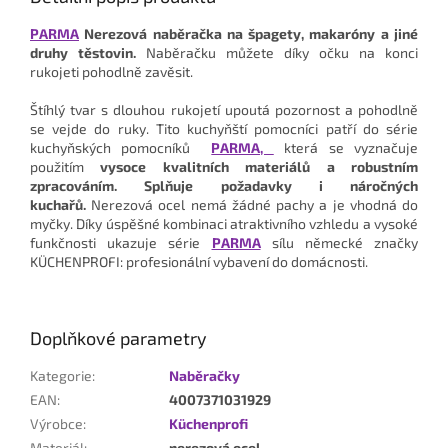
PARMA
Nerezová naběračka na špagety, makaróny a jiné
druhy těstovin.
Naběračku můžete díky očku na konci
rukojeti pohodlně zavěsit.
Štíhlý tvar s dlouhou rukojetí upoutá pozornost a pohodlně
se vejde do ruky. Tito kuchyňští pomocníci patří do série
kuchyňských pomocníků
PARMA,
která se vyznačuje
použitím
vysoce kvalitních materiálů a robustním
zpracováním. Splňuje požadavky i náročných
kuchařů.
Nerezová ocel nemá žádné pachy a je vhodná do
myčky. Díky úspěšné kombinaci atraktivního vzhledu a vysoké
funkčnosti ukazuje
série
PARMA
sílu německé značky
KÜCHENPROFI: profesionální vybavení do domácnosti.
Doplňkové parametry
Kategorie
:
Naběračky
EAN
:
4007371031929
Výrobce
:
Küchenprofi
Materiál
:
nerezová ocel