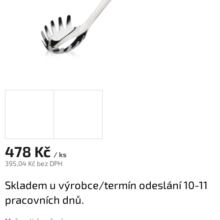
478 Kč
/ ks
395,04 Kč bez DPH
Měrná
Skladem u výrobce/termín odeslání 10-11
cena:
pracovních dnů.