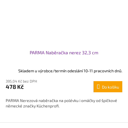
PARMA Naběračka nerez 32,3 cm
Skladem u výrobce/termín odeslání 10-11 pracovních dnů.
395,04 Kč bez DPH
478 Kč
Do košíku
PARMA Nerezová naběračka na polévku i omáčky od špičkové
německé značky Küchenprofi.
Z