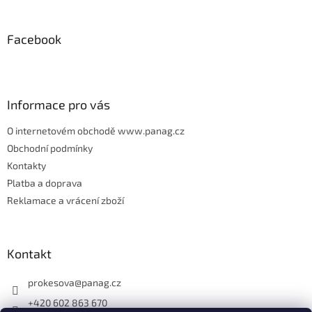
á
p
Facebook
a
t
í
Informace pro vás
O internetovém obchodě www.panag.cz
Obchodní podmínky
Kontakty
Platba a doprava
Reklamace a vrácení zboží
Kontakt
prokesova
@
panag.cz
+420 602 863 670