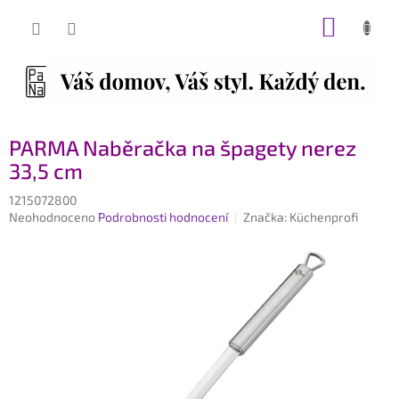
Přejít
NÁKUP
na
obsah
KOŠÍK
PARMA Naběračka na špagety nerez
33,5 cm
1215072800
Průměrné
Neohodnoceno
Podrobnosti hodnocení
Značka:
Küchenprofi
hodnocení
produktu
je
0,0
z
5
hvězdiček.