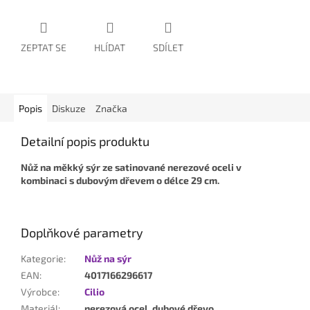
ZEPTAT SE
HLÍDAT
SDÍLET
Popis
Diskuze
Značka
Detailní popis produktu
Nůž na měkký sýr ze satinované nerezové oceli
v
kombinaci s dubovým dřevem o délce 29 cm.
Doplňkové parametry
Kategorie
:
Nůž na sýr
EAN
:
4017166296617
Výrobce
:
Cilio
Materiál
:
nerezová ocel, dubové dřevo