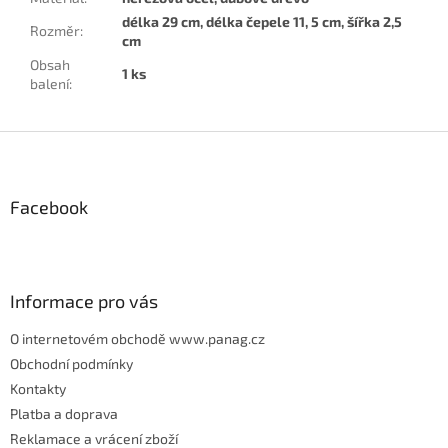
délka 29 cm, délka čepele 11, 5 cm, šířka 2,5
Rozměr
:
cm
Obsah
1 ks
balení
:
Z
á
p
Facebook
a
t
í
Informace pro vás
O internetovém obchodě www.panag.cz
Obchodní podmínky
Kontakty
Platba a doprava
Reklamace a vrácení zboží