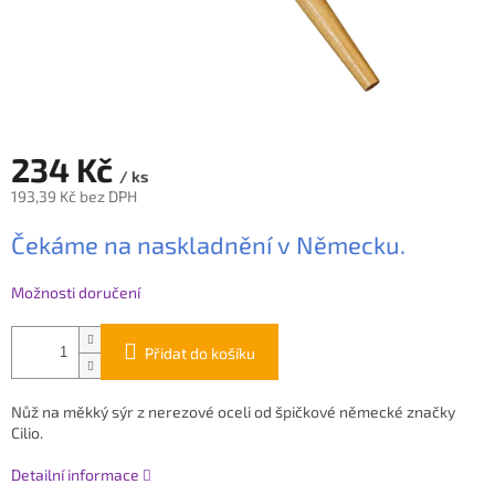
234 Kč
/ ks
193,39 Kč bez DPH
Měrná
Čekáme na naskladnění v Německu.
cena:
Možnosti doručení
Přidat do košíku
Nůž na měkký sýr z nerezové oceli
od špičkové německé značky
Cilio.
Detailní informace