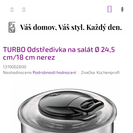
Přejít
NÁKUP
na
obsah
KOŠÍK
TURBO Odstředivka na salát Ø 24,5
cm/18 cm nerez
1370002800
Průměrné
Neohodnoceno
Podrobnosti hodnocení
Značka:
Küchenprofi
hodnocení
produktu
je
0,0
z
5
hvězdiček.