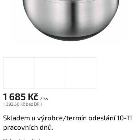
1 685 Kč
/ ks
1 392,56 Kč bez DPH
Měrná
Skladem u výrobce/termín odeslání 10-11
cena:
pracovních dnů.