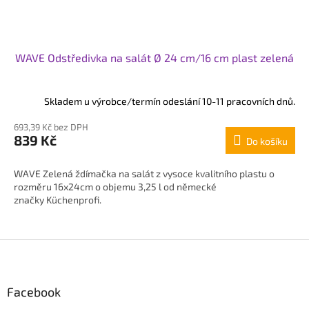
WAVE Odstředivka na salát Ø 24 cm/16 cm plast zelená
Skladem u výrobce/termín odeslání 10-11 pracovních dnů.
693,39 Kč bez DPH
839 Kč
Do košíku
WAVE Zelená ždímačka na salát z vysoce kvalitního plastu o
rozměru 16x24cm o objemu 3,25 l od německé
značky Küchenprofi.
Z
á
p
Facebook
a