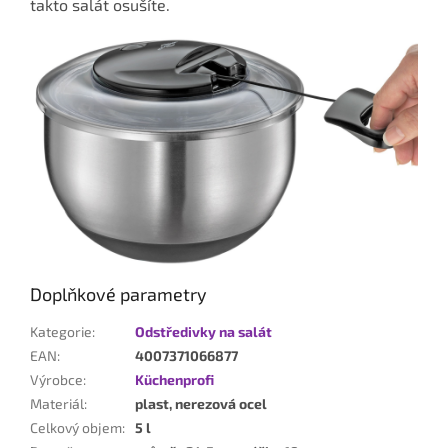
takto salát osušíte.
Doplňkové parametry
Kategorie
:
Odstředivky na salát
EAN
:
4007371066877
Výrobce
:
Küchenprofi
Materiál
:
plast, nerezová ocel
Celkový objem
:
5 l