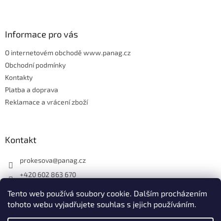
t
í
Informace pro vás
O internetovém obchodě www.panag.cz
Obchodní podmínky
Kontakty
Platba a doprava
Reklamace a vrácení zboží
Kontakt
prokesova
@
panag.cz
+420 602 863 670
Tento web používá soubory cookie. Dalším procházením
tohoto webu vyjadřujete souhlas s jejich používáním.