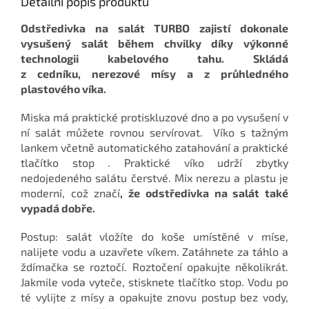
Detailní popis produktu
Odstředivka na salát TURBO zajistí dokonale
vysušený salát během chvilky díky výkonné
technologii kabelového tahu.
Skládá
z
cedník
u,
nerezové mísy a z průhledného
plastového víka.
Miska má praktické protiskluzové dno a po vysušení v
ní salát můžete rovnou servírovat.
Víko s tažným
lankem včetně automatického zatahování a praktické
tlačítko stop . Praktické víko udrží zbytky
nedojedeného salátu čerstvé. Mix nerezu a plastu je
moderní, což značí
, že odstředivka na salát také
vypadá dobře.
Postup: salát vložíte do koše umístěné v míse,
nalijete vodu a uzavřete víkem. Zatáhnete za táhlo a
ždímačka se roztočí. Roztočení opakujte několikrát.
Jakmile voda vyteče, stisknete tlačítko stop. Vodu po
té vylijte z mísy a opakujte znovu postup bez vody,