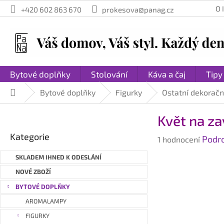
Přejít
O
+420 602 863 670
prokesova@panag.cz
na
obsah
Bytové doplňky
Stolování
Káva a čaj
Tipy
Bytové doplňky
Figurky
Ostatní dekorační
Domů
P
Květ na za
o
Přeskočit
s
Kategorie
Průměrné
Podr
kategorie
1 hodnocení
t
hodnocení
r
SKLADEM IHNED K ODESLÁNÍ
produktu
a
je
NOVÉ ZBOŽÍ
n
5,0
BYTOVÉ DOPLŇKY
n
z
AROMALAMPY
í
5
hvězdiček.
p
FIGURKY