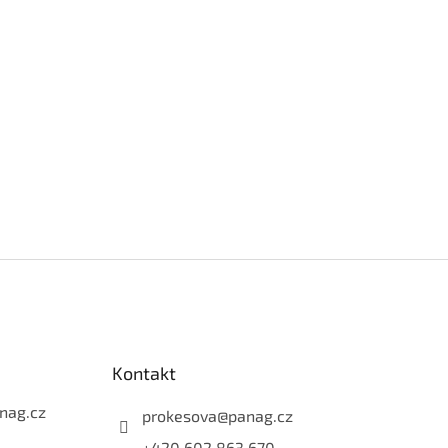
Kontakt
nag.cz
prokesova
@
panag.cz
+420 602 863 670