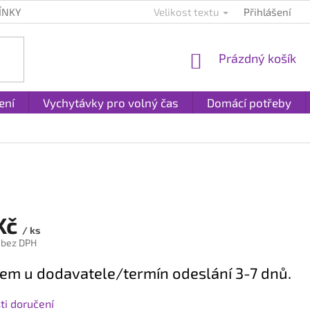
ÍNKY
KONTAKTY
PLATBA A DOPRAVA
Velikost textu
Přihlášení
REKLAMACE A
NÁKUPNÍ
Prázdný košík
KOŠÍK
ení
Vychytávky pro volný čas
Domácí potřeby
Kč
/ ks
 bez DPH
em u dodavatele/termín odeslání 3-7 dnů.
i doručení