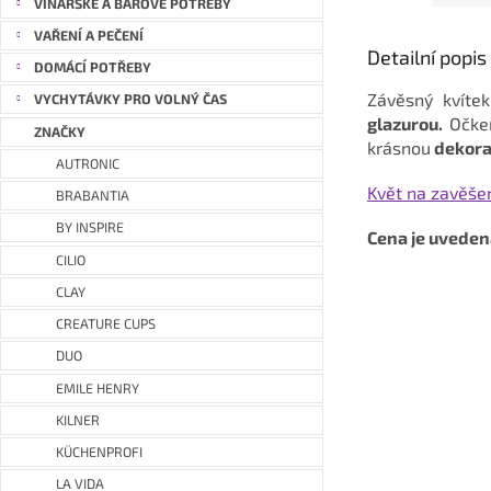
VINAŘSKÉ A BAROVÉ POTŘEBY
VAŘENÍ A PEČENÍ
Detailní popi
DOMÁCÍ POTŘEBY
Závěsný kvítek
VYCHYTÁVKY PRO VOLNÝ ČAS
glazurou.
Očke
ZNAČKY
krásnou
dekora
AUTRONIC
Květ na zavěše
BRABANTIA
BY INSPIRE
Cena je uveden
CILIO
CLAY
CREATURE CUPS
DUO
EMILE HENRY
KILNER
KÜCHENPROFI
LA VIDA