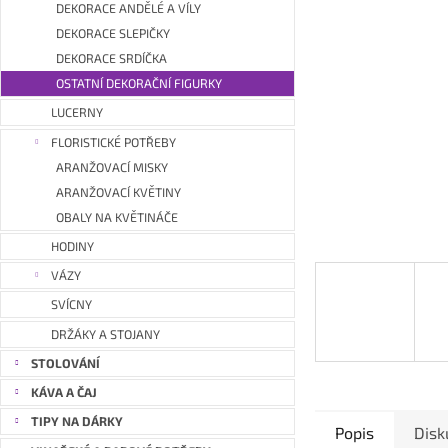
a
DEKORACE ANDĚLÉ A VÍLY
n
DEKORACE SLEPIČKY
e
DEKORACE SRDÍČKA
l
OSTATNÍ DEKORAČNÍ FIGURKY
LUCERNY
FLORISTICKÉ POTŘEBY
ARANŽOVACÍ MISKY
ARANŽOVACÍ KVĚTINY
OBALY NA KVĚTINÁČE
HODINY
VÁZY
SVÍCNY
DRŽÁKY A STOJANY
STOLOVÁNÍ
KÁVA A ČAJ
TIPY NA DÁRKY
Popis
Disk