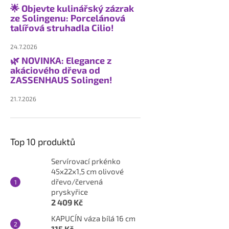
🌟 Objevte kulinářský zázrak
ze Solingenu: Porcelánová
talířová struhadla Cilio!
24.7.2026
🌿 NOVINKA: Elegance z
akáciového dřeva od
ZASSENHAUS Solingen!
21.7.2026
Top 10 produktů
Servírovací prkénko
45x22x1,5 cm olivové
dřevo/červená
pryskyřice
2 409 Kč
KAPUCÍN váza bílá 16 cm
115 Kč