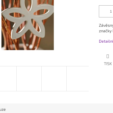
Závěsný
značky 
Detailn
TISK
uze