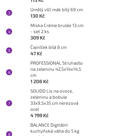
Umělý vlčí mák bílý 69 cm
130 Kč
Miska Créme brulée 13 cm
- set 2 ks
309 Kč
Čajníček bílá 8 cm
47 Kč
PROFESSIONAL Struhadlo
na zeleninu 42,5x14x14,5
cm
1 208 Kč
SOLIDO Lis na ovoce,
zeleninu a bobule
33x9,5x35 cm nerezová
ocel
4 799 Kč
BALANCE Digitální
kuchyňská váha do 5 kg