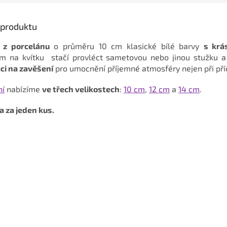
s produktu
z porcelánu
o průměru 10 cm klasické bílé barvy
s krá
m na kvítku stačí provléct sametovou nebo jinou stužku a
ci na zavěšení
pro umocnění příjemné atmosféry nejen při pří
ní
nabízíme
ve třech velikostech
:
10 cm
,
12 cm
a
14 cm
.
a za jeden kus.