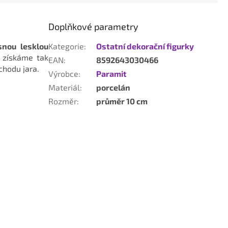
Doplňkové parametry
snou lesklou
Kategorie
:
Ostatní dekorační figurky
 získáme tak
EAN
:
8592643030466
chodu jara.
Výrobce
:
Paramit
Materiál
:
porcelán
Rozměr
:
průměr 10 cm