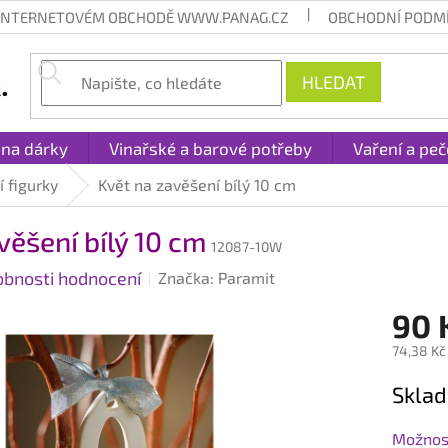
 INTERNETOVÉM OBCHODĚ WWW.PANAG.CZ
OBCHODNÍ PODM
HLEDAT
 na dárky
Vinařské a barové potřeby
Vaření a peč
 figurky
Květ na zavěšení bílý 10 cm
věšení bílý 10 cm
12087-10W
obnosti hodnocení
Značka:
Paramit
90 
74,38 Kč
Měrná
Sklad
cena:
Možnost