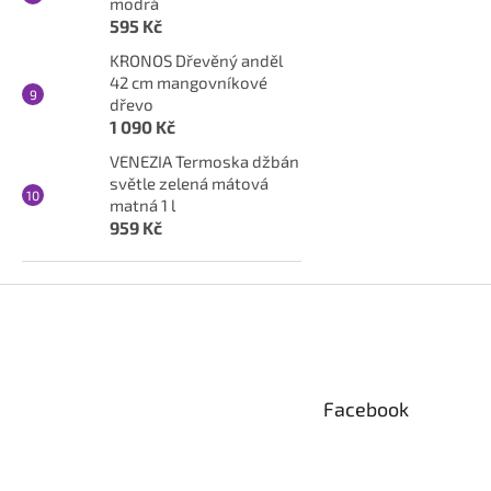
modrá
595 Kč
KRONOS Dřevěný anděl
42 cm mangovníkové
dřevo
1 090 Kč
VENEZIA Termoska džbán
světle zelená mátová
matná 1 l
959 Kč
Z
á
p
a
t
Facebook
í