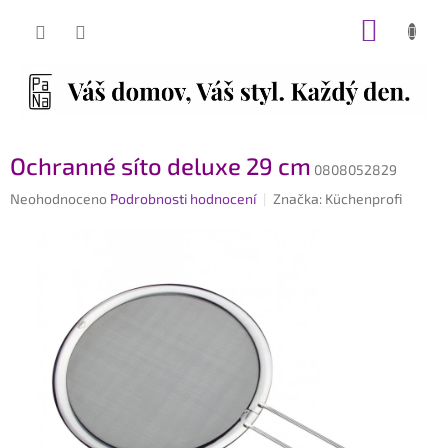
Přejít
NÁKUP
na
obsah
KOŠÍK
Ochranné síto deluxe 29 cm
0808052829
Průměrné
Neohodnoceno
Podrobnosti hodnocení
Značka:
Küchenprofi
hodnocení
produktu
je
0,0
z
5
hvězdiček.