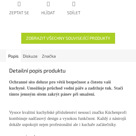
ZEPTAT SE
HLÍDAT
SDÍLET
ZOBRAZIT VŠECHNY SOUVISEJÍCÍ PRODUKTY
Popis
Diskuze
Značka
Detailní popis produktu
Ochranné síto deluxe pro větší bezpečnost a čistotu vaší
kuchyně. Umožňuje průchod vodní páře a zadržuje tuk. Stačí
tímto jemným sítem zakrýt pánev při smažení.
Vysoce kvalitní kuchyňské příslušenství nesoucí značku Küchenprofi
kombinuje nadčasový design a vysokou funkčnost. Každý z nástrojů
dokáže uspokojit nejen profesionální ale i kuchaře začátečníky.