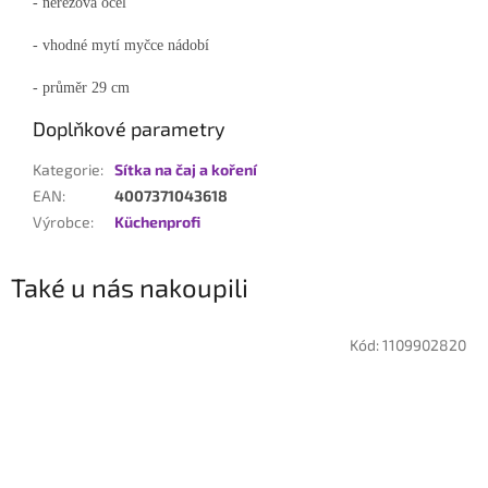
- nerezová ocel
- vhodné mytí myčce nádobí
- průměr 29 cm
Doplňkové parametry
Kategorie
:
Sítka na čaj a koření
EAN
:
4007371043618
Výrobce
:
Küchenprofi
Také u nás nakoupili
Kód:
1109902820