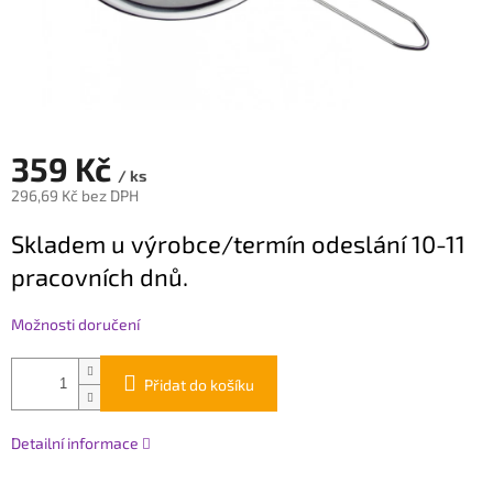
359 Kč
/ ks
296,69 Kč bez DPH
Měrná
Skladem u výrobce/termín odeslání 10-11
cena:
pracovních dnů.
Možnosti doručení
Přidat do košíku
Detailní informace