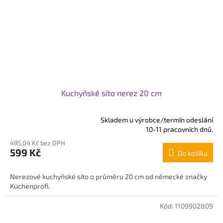
Kuchyňské síto nerez 20 cm
Skladem u výrobce/termín odeslání
Průměrné
10-11 pracovních dnů.
hodnocení
495,04 Kč bez DPH
produktu
599 Kč
Do košíku
je
5,0
z
Nerezové kuchyňské síto o průměru 20 cm od německé značky
5
Küchenprofi.
hvězdiček.
Kód:
1109902809