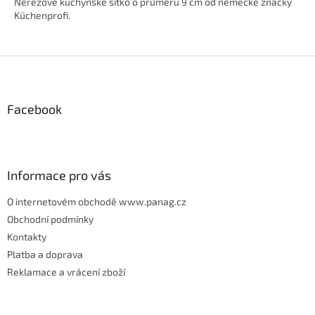
Nerezové kuchyňské sítko o průměru 9 cm od německé značky
Küchenprofi.
Z
á
p
Facebook
a
t
í
Informace pro vás
O internetovém obchodě www.panag.cz
Obchodní podmínky
Kontakty
Platba a doprava
Reklamace a vrácení zboží