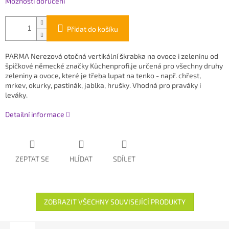
Možnosti doručení
Přidat do košíku
PARMA Nerezová otočná vertikální škrabka na ovoce i zeleninu
od
špičkové německé značky
Küchenprofi,je určená pro všechny druhy
zeleniny a ovoce, které je třeba lupat na tenko - např. chřest,
mrkev, okurky, pastinák, jablka, hrušky. Vhodná pro praváky i
leváky.
Detailní informace
ZEPTAT SE
HLÍDAT
SDÍLET
ZOBRAZIT VŠECHNY SOUVISEJÍCÍ PRODUKTY