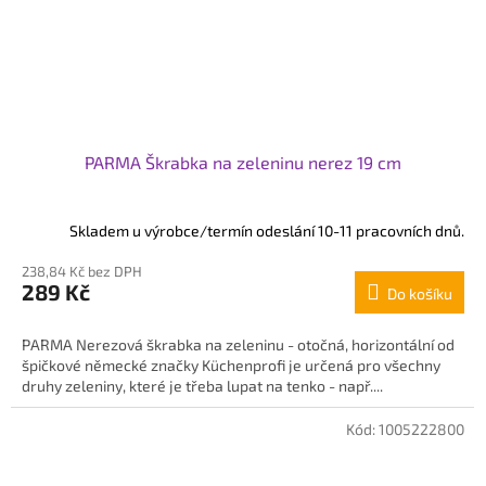
PARMA Škrabka na zeleninu nerez 19 cm
Skladem u výrobce/termín odeslání 10-11 pracovních dnů.
238,84 Kč bez DPH
289 Kč
Do košíku
PARMA Nerezová škrabka na zeleninu - otočná, horizontální od
špičkové německé značky Küchenprofi je určená pro všechny
druhy zeleniny, které je třeba lupat na tenko - např....
Kód:
1005222800