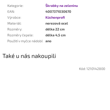
Kategorie
:
Škrabky na zeleninu
EAN
:
4007371030670
Výrobce
:
Küchenprofi
Materiál
:
nerezová ocel
Rozměry
:
délka 22 cm
Rozměry čepele
:
délka 4,5 cm
Použití v myčce nádobí
:
ano
Také u nás nakoupili
Kód:
1210142800