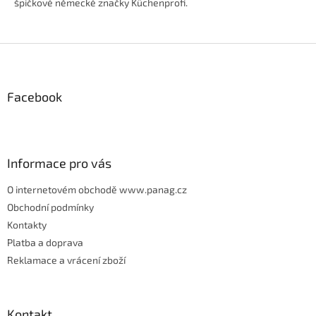
špičkové německé značky Küchenprofi.
hvězdiček.
Z
á
p
Facebook
a
t
í
Informace pro vás
O internetovém obchodě www.panag.cz
Obchodní podmínky
Kontakty
Platba a doprava
Reklamace a vrácení zboží
Kontakt