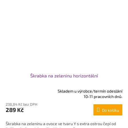
Škrabka na zeleninu horizontální
Skladem u výrobce/termín odeslání
Průměrné
10-11 pracovních dnů.
hodnocení
238,84 Kč bez DPH
produktu
289 Kč
Do košíku
je
5,0
z
Škrabka na zeleninu a ovoce ve tvaru Y s extra ostrou čepí od
5