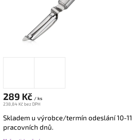
289 Kč
/ ks
238,84 Kč bez DPH
Měrná
Skladem u výrobce/termín odeslání 10-11
cena:
pracovních dnů.