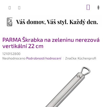
Přejít
NÁKUP
na
obsah
KOŠÍK
PARMA Škrabka na zeleninu nerezová
vertikální 22 cm
1210152800
Průměrné
Neohodnoceno
Podrobnosti hodnocení
Značka:
Küchenprofi
hodnocení
produktu
je
0,0
z
5
hvězdiček.