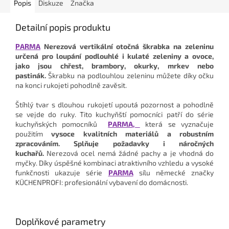
Popis
Diskuze
Značka
Detailní popis produktu
PARMA
Nerezová vertikální otočná škrabka na zeleninu
určená pro loupání podlouhlé i kulaté zeleniny a ovoce,
jako jsou chřest, brambory, okurky, mrkev nebo
pastinák.
Škrabku na podlouhlou zeleninu můžete díky očku
na konci rukojeti pohodlně zavěsit.
Štíhlý tvar s dlouhou rukojetí upoutá pozornost a pohodlně
se vejde do ruky. Tito kuchyňští pomocníci patří do série
kuchyňských pomocníků
PARMA,
která se vyznačuje
použitím
vysoce kvalitních materiálů a robustním
zpracováním. Splňuje požadavky i náročných
kuchařů.
Nerezová ocel nemá žádné pachy a je vhodná do
myčky. Díky úspěšné kombinaci atraktivního vzhledu a vysoké
funkčnosti ukazuje
série
PARMA
sílu německé značky
KÜCHENPROFI: profesionální vybavení do domácnosti.
Doplňkové parametry