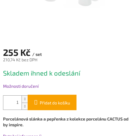
255 Kč
/ set
210,74 Kč bez DPH
Měrná
Skladem ihned k odeslání
cena:
Možnosti doručení
Přidat do košíku
Porcelánová slánka a pepřenka z kolekce porcelánu CACTUS od
by inspire.