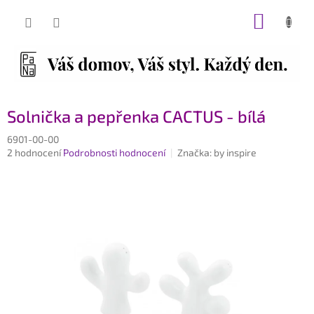
Přejít
NÁKUP
na
obsah
KOŠÍK
Solnička a pepřenka CACTUS - bílá
6901-00-00
Průměrné
2 hodnocení
Podrobnosti hodnocení
Značka:
by inspire
hodnocení
produktu
je
4,5
z
5
hvězdiček.