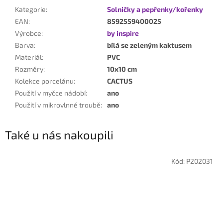
Kategorie
:
Solničky a pepřenky/kořenky
EAN
:
8592559400025
Výrobce
:
by inspire
Barva
:
bílá se zeleným kaktusem
Materiál
:
PVC
Rozměry
:
10x10 cm
Kolekce porcelánu
:
CACTUS
Použití v myčce nádobí
:
ano
Použití v mikrovlnné troubě
:
ano
Také u nás nakoupili
Kód:
P202031