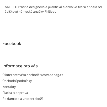
ANGELO krásná designová a praktická slánka ve tvaru anděla od
špičkové německé značky Philippi.
Z
á
p
Facebook
a
t
í
Informace pro vás
O internetovém obchodě www.panag.cz
Obchodní podmínky
Kontakty
Platba a doprava
Reklamace a vrácení zboží