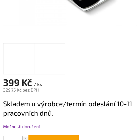
399 Kč
/ ks
329,75 Kč bez DPH
Měrná
Skladem u výrobce/termín odeslání 10-11
cena:
pracovních dnů.
Možnosti doručení