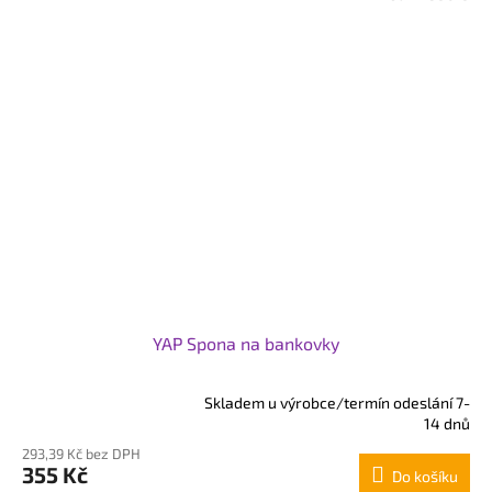
YAP Spona na bankovky
Skladem u výrobce/termín odeslání 7-
Průměrné
14 dnů
hodnocení
293,39 Kč bez DPH
produktu
355 Kč
Do košíku
je