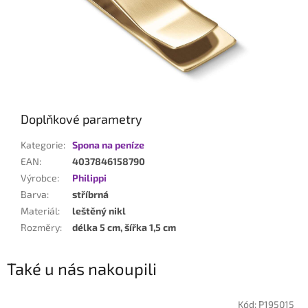
Doplňkové parametry
Kategorie
:
Spona na peníze
EAN
:
4037846158790
Výrobce
:
Philippi
Barva
:
stříbrná
Materiál
:
leštěný nikl
Rozměry
:
délka 5 cm, šířka 1,5 cm
Také u nás nakoupili
Kód:
P195015