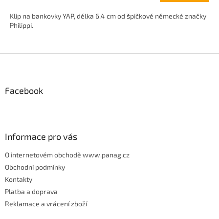
5,0
z
Klip na bankovky YAP, délka 6,4 cm od špičkové německé značky
5
Philippi.
hvězdiček.
Z
á
p
Facebook
a
t
í
Informace pro vás
O internetovém obchodě www.panag.cz
Obchodní podmínky
Kontakty
Platba a doprava
Reklamace a vrácení zboží