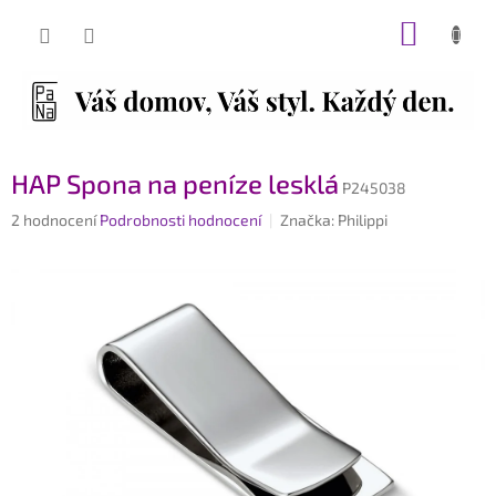
Přejít
NÁKUP
na
obsah
KOŠÍK
HAP Spona na peníze lesklá
P245038
Průměrné
2 hodnocení
Podrobnosti hodnocení
Značka:
Philippi
hodnocení
produktu
je
5,0
z
5
hvězdiček.