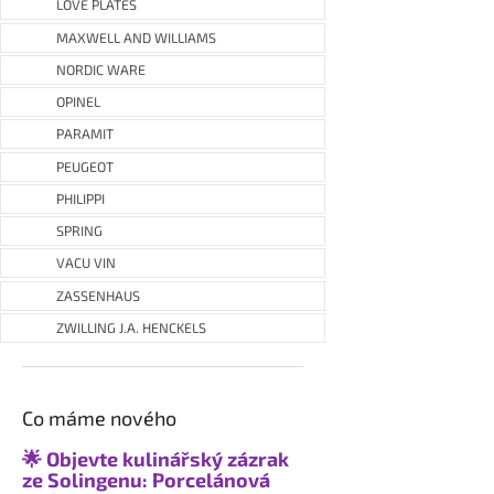
LOVE PLATES
MAXWELL AND WILLIAMS
NORDIC WARE
OPINEL
PARAMIT
PEUGEOT
PHILIPPI
SPRING
VACU VIN
ZASSENHAUS
ZWILLING J.A. HENCKELS
Co máme nového
🌟 Objevte kulinářský zázrak
ze Solingenu: Porcelánová