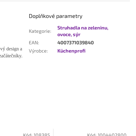
Doplňkové parametry
Struhadla na zeleninu,
Kategorie
:
ovoce, sýr
EAN
:
4007371039840
vý design a
Výrobce
:
Küchenprofi
začátečníky.
Kód:
108385
Kód:
1004402800