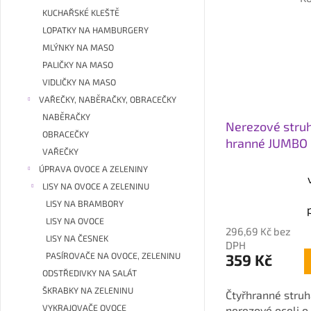
KUCHAŘSKÉ KLEŠTĚ
LOPATKY NA HAMBURGERY
MLÝNKY NA MASO
PALIČKY NA MASO
VIDLIČKY NA MASO
VAŘEČKY, NABĚRAČKY, OBRACEČKY
NABĚRAČKY
Nerezové struh
OBRACEČKY
hranné JUMBO
VAŘEČKY
ÚPRAVA OVOCE A ZELENINY
LISY NA OVOCE A ZELENINU
Průměrné
hodnocení
LISY NA BRAMBORY
produktu
LISY NA OVOCE
296,69 Kč bez
je
LISY NA ČESNEK
DPH
4,0
PASÍROVAČE NA OVOCE, ZELENINU
359 Kč
z
ODSTŘEDIVKY NA SALÁT
5
ŠKRABKY NA ZELENINU
Čtyřhranné stru
hvězdiček.
VYKRAJOVAČE OVOCE
nerezové oceli o