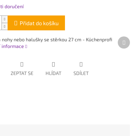
i doručení
Přidat do košíku
a nohy nebo halušky se stěrkou 27 cm - Küchenprofi
Dalš
í informace
prod
ZEPTAT SE
HLÍDAT
SDÍLET