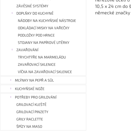
10,5 x 24 cm do 
ZÁVĚSNÉ SYSTÉMY
německé značky 
DOPLŇKY DO KUCHYNĚ
NÁDOBY NA KUCHYŇSKÉ NÁSTROJE
ODKLÁDACÍ MISKY NA VAŘEČKY
PODLOŽKY POD HRNCE
STOJANY NA PAPÍROVÉ UTĚRKY
ZAVAŘOVÁNÍ
TRYCHTÝŘE NA MARMELÁDU
ZAVAŘOVACÍ SKLENICE
VÍČKA NA ZAVAŘOVACÍ SKLENICE
MLÝNKY NA PEPŘ A SŮL
KUCHYŇSKÉ NOŽE
POTŘEBY PRO GRILOVÁNÍ
GRILOVACÍ KLEŠTĚ
GRILOVACÍ PINZETY
GRILY RACLETTE
ŠPÍZY NA MASO