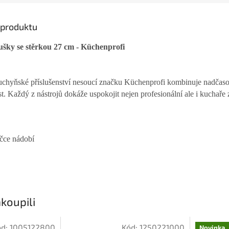
s produktu
ušky se stěrkou 27 cm - Küchenprofi
kuchyňské příslušenství nesoucí značku Küchenprofi kombinuje nadčaso
. Každý z nástrojů dokáže uspokojit nejen profesionální ale i kuchaře 
čce nádobí
koupili
ód:
1005122800
Kód:
1250221000
Novinka