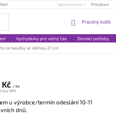
ÍNKY
KONTAKTY
PLATBA A DOPRAVA
Velikost textu
Přihlášení
REKLAMACE A
NÁKUPNÍ
Prázdný košík
KOŠÍK
ení
Vychytávky pro volný čas
Domácí potřeby
íto na halušky se stěrkou 27 cm
 Kč
/ ks
č bez DPH
em u výrobce/termín odeslání 10-11
vních dnů.