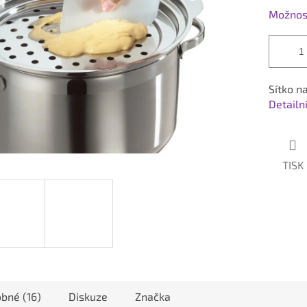
Možnost
Sítko n
Detailn
TISK
bné (16)
Diskuze
Značka