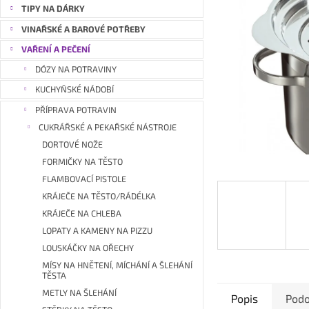
a
TIPY NA DÁRKY
n
VINAŘSKÉ A BAROVÉ POTŘEBY
e
VAŘENÍ A PEČENÍ
l
DÓZY NA POTRAVINY
KUCHYŇSKÉ NÁDOBÍ
PŘÍPRAVA POTRAVIN
CUKRÁŘSKÉ A PEKAŘSKÉ NÁSTROJE
DORTOVÉ NOŽE
FORMIČKY NA TĚSTO
FLAMBOVACÍ PISTOLE
KRÁJEČE NA TĚSTO/RÁDÉLKA
KRÁJEČE NA CHLEBA
LOPATY A KAMENY NA PIZZU
LOUSKÁČKY NA OŘECHY
MÍSY NA HNĚTENÍ, MÍCHÁNÍ A ŠLEHÁNÍ
TĚSTA
METLY NA ŠLEHÁNÍ
Popis
Podo