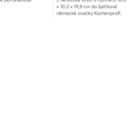
 na talíři v osvěžujícím
x 10,2 x 19,9 cm do špičkové
ekoru CIELO od
německé značky Küchenprofi.
německé...