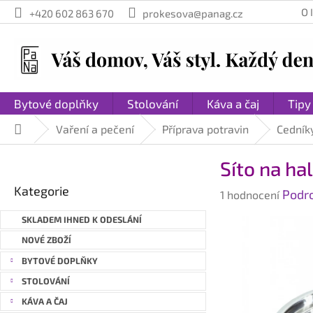
Přejít
O
+420 602 863 670
prokesova@panag.cz
na
obsah
Bytové doplňky
Stolování
Káva a čaj
Tipy
Vaření a pečení
Příprava potravin
Cedníky
Domů
P
Síto na ha
o
Přeskočit
s
Kategorie
Průměrné
Podr
kategorie
1 hodnocení
t
hodnocení
r
SKLADEM IHNED K ODESLÁNÍ
produktu
a
je
NOVÉ ZBOŽÍ
n
5,0
BYTOVÉ DOPLŇKY
n
z
STOLOVÁNÍ
í
5
hvězdiček.
p
KÁVA A ČAJ