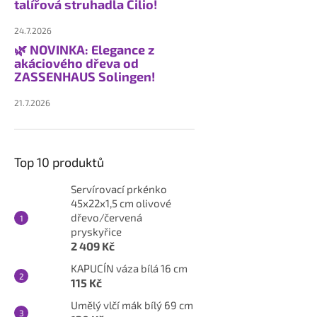
talířová struhadla Cilio!
24.7.2026
🌿 NOVINKA: Elegance z
akáciového dřeva od
ZASSENHAUS Solingen!
21.7.2026
Top 10 produktů
Servírovací prkénko
45x22x1,5 cm olivové
dřevo/červená
pryskyřice
2 409 Kč
KAPUCÍN váza bílá 16 cm
115 Kč
Umělý vlčí mák bílý 69 cm