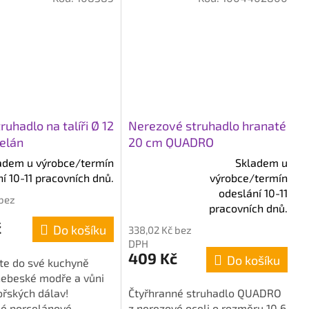
ruhadlo na talíři Ø 12
Nerezové struhadlo hranaté
elán
20 cm QUADRO
adem u výrobce/termín
Skladem u
í 10-11 pracovních dnů.
výrobce/termín
Průměrné
odeslání 10-11
 bez
hodnocení
pracovních dnů.
produktu
č
Do košíku
338,02 Kč bez
je
DPH
4,8
409 Kč
Do košíku
ste do své kuchyně
z
nebeské modře a vůni
5
řských dálav!
Čtyřhranné struhadlo QUADRO
hvězdiček.
é porcelánové
z nerezové oceli o rozměru 10,6