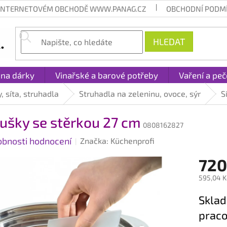
 INTERNETOVÉM OBCHODĚ WWW.PANAG.CZ
OBCHODNÍ PODM
HLEDAT
 na dárky
Vinařské a barové potřeby
Vaření a peč
, síta, struhadla
Struhadla na zeleninu, ovoce, sýr
S
lušky se stěrkou 27 cm
0808162827
obnosti hodnocení
Značka:
Küchenprofi
720
595,04 K
Měrná
Sklad
cena:
praco