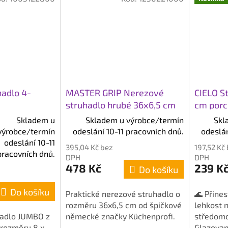
adlo 4-
MASTER GRIP Nerezové
CIELO St
struhadlo hrubé 36x6,5 cm
cm porc
Skladem u
Skladem u výrobce/termín
Skl
výrobce/termín
odeslání 10-11 pracovních dnů.
odeslán
odeslání 10-11
395,04 Kč bez
197,52 Kč
pracovních dnů.
DPH
DPH
478 Kč
239 K
Do košíku
Do košíku
Praktické nerezové struhadlo o
🌊 Přine
rozměru 36x6,5 cm od špičkové
lehkost 
hadlo JUMBO z
německé značky Küchenprofi.
středomo
 rozměru 8 x
Glazovan