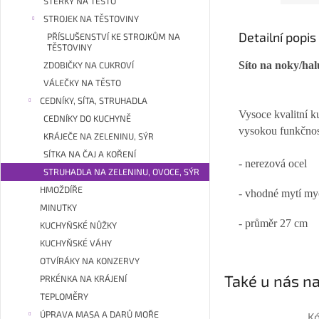
STĚRKY NA TĚSTO
STROJEK NA TĚSTOVINY
Detailní popi
PŘÍSLUŠENSTVÍ KE STROJKŮM NA
TĚSTOVINY
Síto na noky/hal
ZDOBIČKY NA CUKROVÍ
VÁLEČKY NA TĚSTO
CEDNÍKY, SÍTA, STRUHADLA
Vysoce kvalitní 
CEDNÍKY DO KUCHYNĚ
vysokou funkčnost
KRÁJEČE NA ZELENINU, SÝR
SÍTKA NA ČAJ A KOŘENÍ
- nerezová ocel
STRUHADLA NA ZELENINU, OVOCE, SÝR
HMOŽDÍŘE
- vhodné mytí my
MINUTKY
- průměr 27 cm
KUCHYŇSKÉ NŮŽKY
KUCHYŇSKÉ VÁHY
OTVÍRÁKY NA KONZERVY
Také u nás na
PRKÉNKA NA KRÁJENÍ
TEPLOMĚRY
ÚPRAVA MASA A DARŮ MOŘE
K