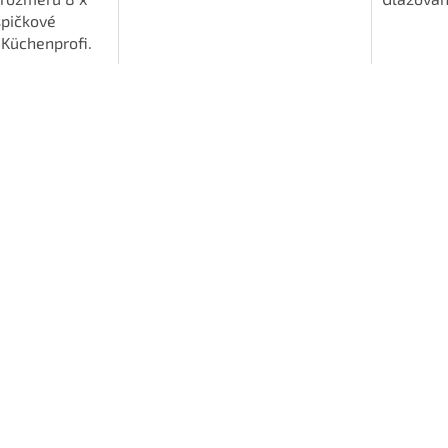
špičkové
struhadlo
Küchenprofi.
modrém d
tradiční 