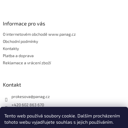
a
t
í
Informace pro vás
O internetovém obchodě www.panag.cz
Obchodní podmínky
Kontakty
Platba a doprava
Reklamace a vrácení zboží
Kontakt
prokesova
@
panag.cz
+420 602 863 670
Tento web používá soubory cookie. Dalším procházením
tohoto webu vyjadřujete souhlas s jejich používáním.