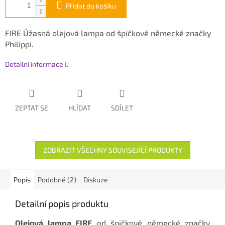
Přidat do košíku
FIRE Úžasná olejová lampa od špičkové německé značky
Philippi.
Detailní informace
ZEPTAT SE
HLÍDAT
SDÍLET
ZOBRAZIT VŠECHNY SOUVISEJÍCÍ PRODUKTY
Popis
Podobné (2)
Diskuze
Detailní popis produktu
Olejová lampa FIRE
od špičkové německé značky