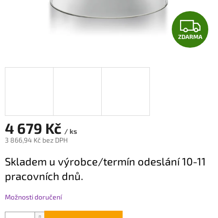
Z
ZDARMA
D
A
R
M
A
4 679 Kč
/ ks
3 866,94 Kč bez DPH
Měrná
Skladem u výrobce/termín odeslání 10-11
cena:
pracovních dnů.
Možnosti doručení