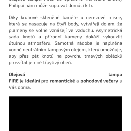
Philippi nám může suplovat domácí krb.
Díky kruhové skleněné bariéře a nerezové misce,
která se nasazuje na čtyři body, vytvářejí dojem, že
plameny se volně vznášejí ve vzduchu. Asymetrická
sada knotů a přírodní kameny dokáží vykouzlit
útulnou atmosféru. Samotná nádoba je naplněna
vonně neutrálním lampovým olejem, který umožňuje,
aby přes pět knotů na povrchu tmavých oblázků
prosvítal jemně třpytivý oheň.
Olejová lampa
FIRE
je
ideální
pro
romantické
a
pohodové večery
u
Vás doma.