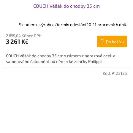
COUCH Věšák do chodby 35 cm
Skladem u výrobce/termín odeslání 10-11 pracovních dnů.
2 695,04 Kč bez DPH
3 261 Kč
Do košíku
COUCH Věšák do chodby 35 cm s rámem z nerezové oceli a
sametového čalounění, od německé značky Philippi.
Kód:
P123125