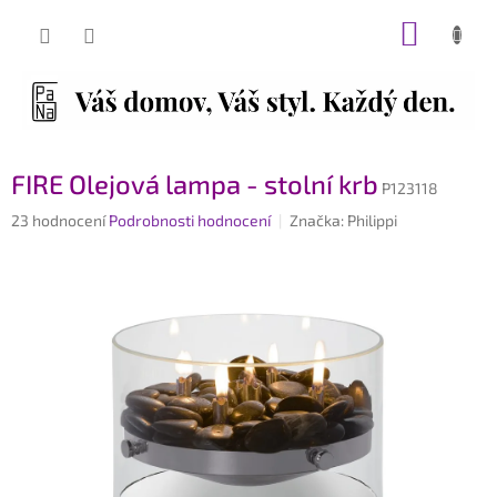
Přejít
NÁKUP
na
obsah
KOŠÍK
FIRE Olejová lampa - stolní krb
P123118
Průměrné
23 hodnocení
Podrobnosti hodnocení
Značka:
Philippi
hodnocení
produktu
je
4,0
z
5
hvězdiček.