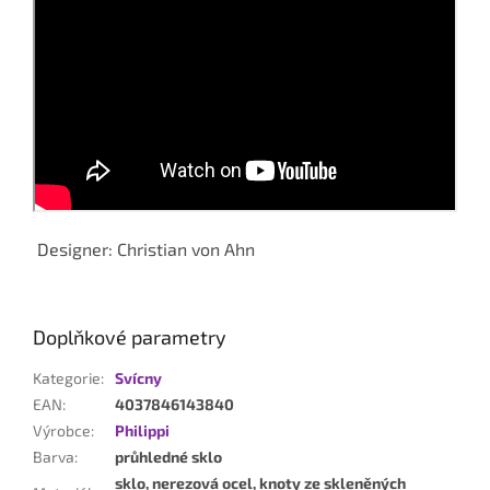
Designer: Christian von Ahn
Doplňkové parametry
Kategorie
:
Svícny
EAN
:
4037846143840
Výrobce
:
Philippi
Barva
:
průhledné sklo
sklo, nerezová ocel, knoty ze skleněných