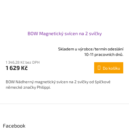
BOW Magnetický svícen na 2 svíčky
Skladem u výrobce/termín odeslání
Průměrné
10-11 pracovních dnů.
hodnocení
1 346,28 Kč bez DPH
produktu
1 629 Kč
Do košíku
je
5,0
z
BOW Nádherný magnetický svícen na 2 svíčky od špičkové
5
německé značky Philippi.
hvězdiček.
Z
á
p
Facebook