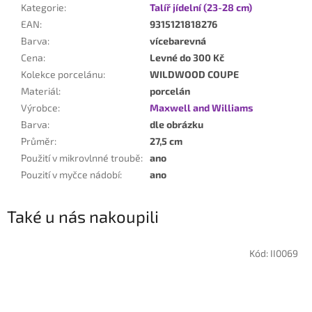
Kategorie
:
Talíř jídelní (23-28 cm)
EAN
:
9315121818276
Barva
:
vícebarevná
Cena
:
Levné do 300 Kč
Kolekce porcelánu
:
WILDWOOD COUPE
Materiál
:
porcelán
Výrobce
:
Maxwell and Williams
Barva
:
dle obrázku
Průměr
:
27,5 cm
Použití v mikrovlnné troubě
:
ano
Pouzití v myčce nádobí
:
ano
Také u nás nakoupili
Kód:
II0069