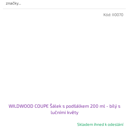
značky...
Kód:
II0070
WILDWOOD COUPE Šálek s podšálkem 200 ml - bílý s
lučními květy
Skladem ihned k odeslání
Průměrné