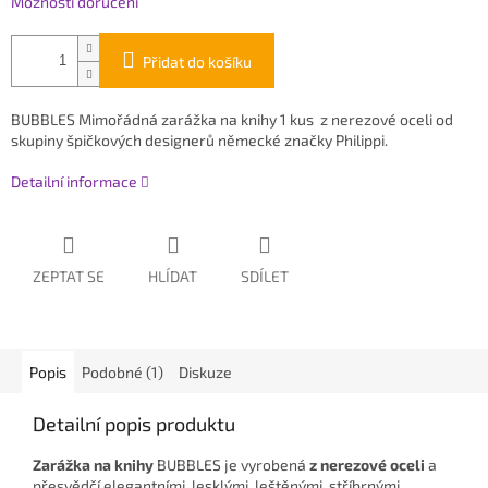
Možnosti doručení
Přidat do košíku
BUBBLES Mimořádná zarážka na knihy 1 kus z nerezové oceli od
skupiny špičkových designerů německé značky Philippi.
Detailní informace
ZEPTAT SE
HLÍDAT
SDÍLET
Popis
Podobné (1)
Diskuze
Detailní popis produktu
Zarážka na knihy
BUBBLES je vyrobená
z nerezové oceli
a
přesvědčí elegantními, lesklými, leštěnými, stříbrnými