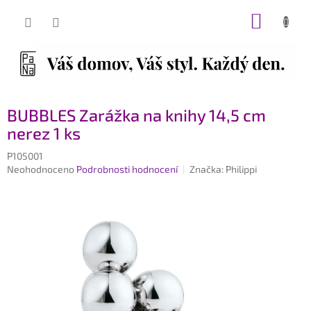
Přejít
NÁKUP
na
obsah
KOŠÍK
BUBBLES Zarážka na knihy 14,5 cm
nerez 1 ks
P105001
Průměrné
Neohodnoceno
Podrobnosti hodnocení
Značka:
Philippi
hodnocení
produktu
je
0,0
z
5
hvězdiček.