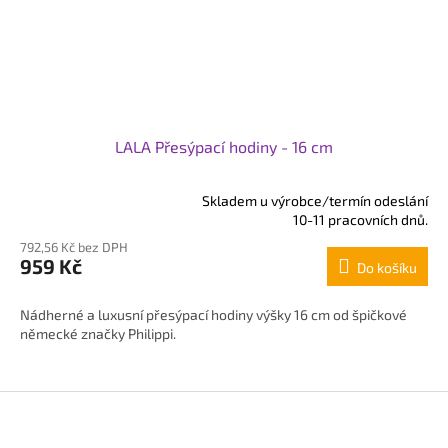
LALA Přesýpací hodiny - 16 cm
Skladem u výrobce/termín odeslání
Průměrné
10-11 pracovních dnů.
hodnocení
792,56 Kč bez DPH
produktu
959 Kč
Do košíku
je
5,0
z
Nádherné a luxusní přesýpací hodiny výšky 16 cm od špičkové
5
německé značky Philippi.
hvězdiček.
Z
á