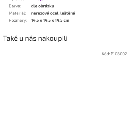
Barva
:
dle obrázku
Materiál
:
nerezová ocel, leštěná
Rozměry
:
14,5 x 14,5 x 14,5 cm
Také u nás nakoupili
Kód:
P108002