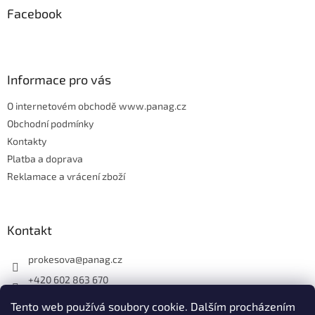
p
Facebook
a
t
í
Informace pro vás
O internetovém obchodě www.panag.cz
Obchodní podmínky
Kontakty
Platba a doprava
Reklamace a vrácení zboží
Kontakt
prokesova
@
panag.cz
+420 602 863 670
Tento web používá soubory cookie. Dalším procházením