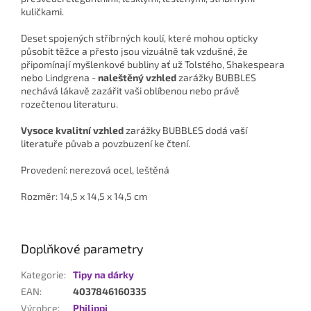
kuličkami.
Deset spojených stříbrných koulí, které mohou opticky
působit těžce a přesto jsou vizuálně tak vzdušné, že
připomínají myšlenkové bubliny ať už Tolstého, Shakespeara
nebo Lindgrena -
naleštěný vzhled
zarážky BUBBLES
nechává lákavě zazářit vaši oblíbenou nebo právě
rozečtenou literaturu.
Vysoce kvalitní vzhled
zarážky BUBBLES dodá vaší
literatuře půvab a povzbuzení ke čtení.
Provedení: nerezová ocel, leštěná
Rozměr: 14,5 x 14,5 x 14,5 cm
Doplňkové parametry
Kategorie
:
Tipy na dárky
EAN
:
4037846160335
Výrobce
:
Philippi