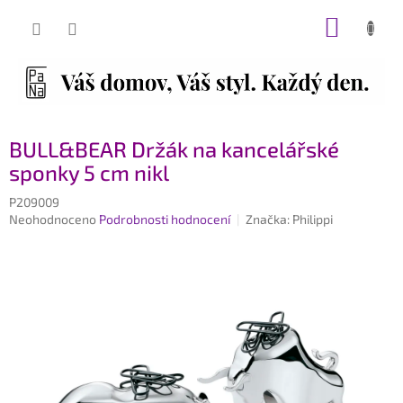
Přejít
NÁKUP
na
obsah
KOŠÍK
BULL&BEAR Držák na kancelářské
sponky 5 cm nikl
P209009
Průměrné
Neohodnoceno
Podrobnosti hodnocení
Značka:
Philippi
hodnocení
produktu
je
0,0
z
5
hvězdiček.