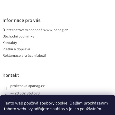
t
í
Informace pro vás
O internetovém obchodě www.panag.cz
Obchodní podmínky
Kontakty
Platba a doprava
Reklamace a vrácení zboží
Kontakt
prokesova
@
panag.cz
+420 602 863 670
Tento web používá soubory cookie. Dalším procházením
tohoto webu vyjadřujete souhlas s jejich používáním.