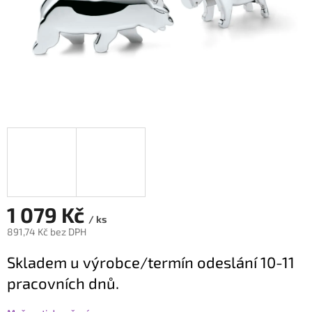
1 079 Kč
/ ks
891,74 Kč bez DPH
Měrná
Skladem u výrobce/termín odeslání 10-11
cena:
pracovních dnů.