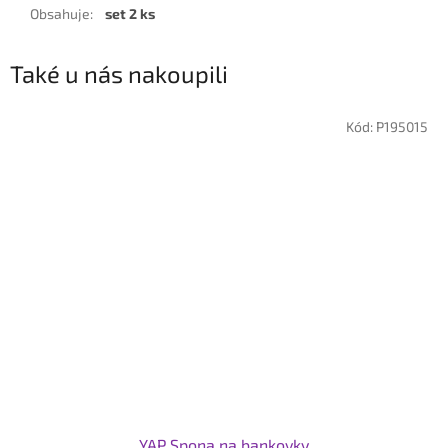
Obsahuje
:
set 2 ks
Také u nás nakoupili
Kód:
P195015
YAP Spona na bankovky