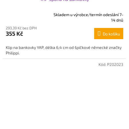
Skladem u výrobce/termín odeslání 7-
Průměrné
14 dnů
hodnocení
293,39 Kč bez DPH
produktu
355 Kč
Do košíku
je
5,0
z
Klip na bankovky YAP, délka 6,4 cm od špičkové německé značky
5
Philippi.
hvězdiček.
Kód:
P202023