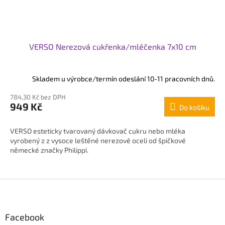
VERSO Nerezová cukřenka/mléčenka 7x10 cm
Skladem u výrobce/termín odeslání 10-11 pracovních dnů.
784,30 Kč bez DPH
949 Kč
Do košíku
VERSO esteticky tvarovaný dávkovač cukru nebo mléka
vyrobený z z vysoce leštěné nerezové oceli od špičkové
německé značky Philippi.
Z
á
p
Facebook
a