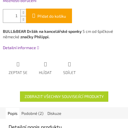
Možnosti doručení
Přidat do košíku
BULL&BEAR Držák na kancelářské sponky
5 cm od špičkové
německé
značky Philippi.
Detailní informace
ZEPTAT SE
HLÍDAT
SDÍLET
ZOBRAZIT VŠECHNY SOUVISEJÍCÍ PRODUKTY
Popis
Podobné (2)
Diskuze
Detailní popis produktu