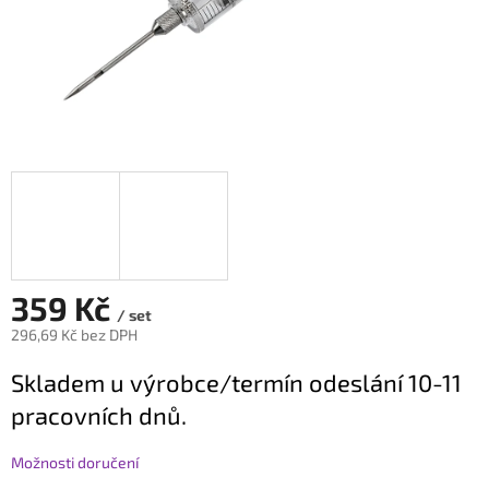
359 Kč
/ set
296,69 Kč bez DPH
Měrná
Skladem u výrobce/termín odeslání 10-11
cena:
pracovních dnů.
Možnosti doručení