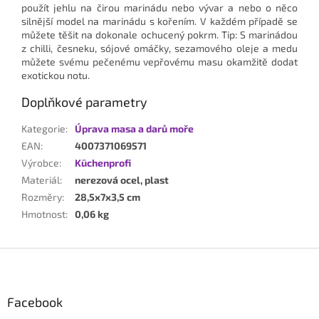
použít jehlu na čirou marinádu nebo vývar a nebo o něco
silnější model na marinádu s kořením.
V každém případě se
můžete těšit na dokonale ochucený pokrm.
Tip: S marinádou
z chilli, česneku, sójové omáčky, sezamového oleje a medu
můžete svému pečenému vepřovému masu okamžitě dodat
exotickou notu.
Doplňkové parametry
Kategorie
:
Úprava masa a darů moře
EAN
:
4007371069571
Výrobce
:
Küchenprofi
Materiál
:
nerezová ocel, plast
Rozměry
:
28,5x7x3,5 cm
Hmotnost
:
0,06 kg
Z
á
p
Facebook
a