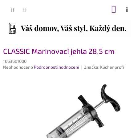
Přejít
NÁKUP
na
obsah
KOŠÍK
CLASSIC Marinovací jehla 28,5 cm
1063601000
Průměrné
Neohodnoceno
Podrobnosti hodnocení
Značka:
Küchenprofi
hodnocení
produktu
je
0,0
z
5
hvězdiček.