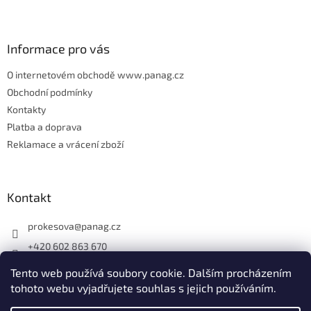
t
í
Informace pro vás
O internetovém obchodě www.panag.cz
Obchodní podmínky
Kontakty
Platba a doprava
Reklamace a vrácení zboží
Kontakt
prokesova
@
panag.cz
+420 602 863 670
Tento web používá soubory cookie. Dalším procházením
tohoto webu vyjadřujete souhlas s jejich používáním.