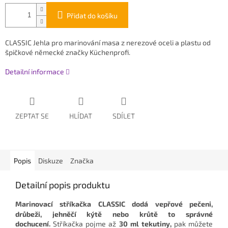
Přidat do košíku
CLASSIC Jehla pro marinování masa z nerezové oceli a plastu od
špičkové německé značky Küchenprofi.
Detailní informace
ZEPTAT SE
HLÍDAT
SDÍLET
Popis
Diskuze
Značka
Detailní popis produktu
Marinovací stříkačka CLASSIC
dodá vepřové pečeni,
drůbeži, jehněčí kýtě nebo krůtě to správné
dochucení.
Stříkačka
pojme až
30 ml tekutiny,
pak můžete