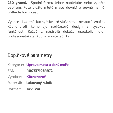
230 gramů.
Spodní formu lehce naolejujte nebo vyložte
papírem.
Poté vložte mleté ​​maso dovnitř a pevně na něj
přitlačte horní část.
Vysoce kvalitní kuchyňské příslušenství nesoucí značku
Küchenprofi kombinuje nadčasový design a vysokou
funkčnost. Každý z nástrojů dokáže uspokojit nejen
profesionální ale i kuchaře začátečníky.
Doplňkové parametry
Kategorie
:
Úprava masa a darů moře
EAN
:
4007371064972
Výrobce
:
Küchenprofi
Materiál
:
lakovaný hliník
Rozměr
:
14x9 cm
Z
á