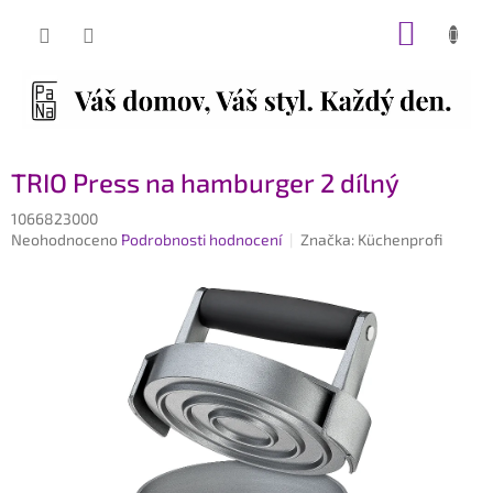
Přejít
NÁKUP
na
obsah
KOŠÍK
TRIO Press na hamburger 2 dílný
1066823000
Průměrné
Neohodnoceno
Podrobnosti hodnocení
Značka:
Küchenprofi
hodnocení
produktu
je
0,0
z
5
hvězdiček.