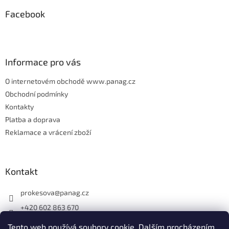
p
Facebook
a
t
í
Informace pro vás
O internetovém obchodě www.panag.cz
Obchodní podmínky
Kontakty
Platba a doprava
Reklamace a vrácení zboží
Kontakt
prokesova
@
panag.cz
+420 602 863 670
Tento web používá soubory cookie. Dalším procházením