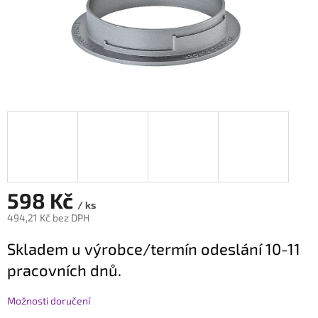
598 Kč
/ ks
494,21 Kč bez DPH
Měrná
Skladem u výrobce/termín odeslání 10-11
cena:
pracovních dnů.
Možnosti doručení