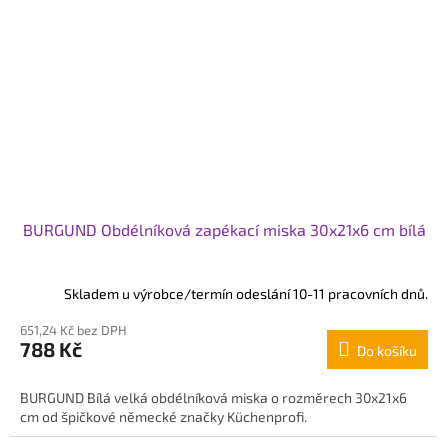
BURGUND Obdélníková zapékací miska 30x21x6 cm bílá
Skladem u výrobce/termín odeslání 10-11 pracovních dnů.
651,24 Kč bez DPH
788 Kč
Do košíku
BURGUND Bílá velká obdélníková miska o rozměrech 30x21x6
cm od špičkové německé značky Küchenprofi.