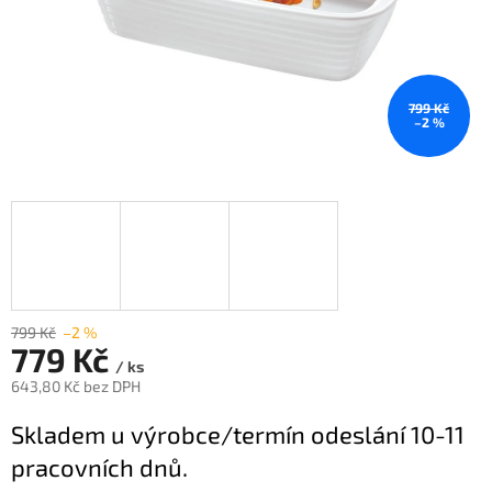
799 Kč
–2 %
799 Kč
–2 %
779 Kč
/ ks
643,80 Kč bez DPH
Měrná
Skladem u výrobce/termín odeslání 10-11
cena:
pracovních dnů.