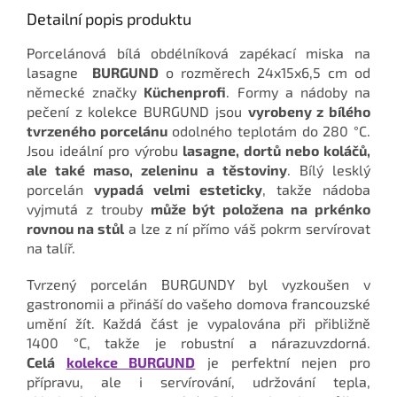
Detailní popis produktu
Porcelánová bílá obdélníková zapékací miska na
lasagne
BURGUND
o rozměrech 24x15x6,5 cm od
německé značky
Küchenprofi
. Formy a nádoby na
pečení z kolekce BURGUND jsou
vyrobeny z bílého
tvrzeného porcelánu
odolného teplotám do 280 °C.
Jsou ideální pro výrobu
lasagne, dortů nebo koláčů,
ale také maso, zeleninu a těstoviny
. Bílý lesklý
porcelán
vypadá velmi esteticky
, takže nádoba
vyjmutá z trouby
může být položena na prkénko
rovnou na stůl
a lze z ní přímo váš pokrm servírovat
na talíř.
Tvrzený porcelán BURGUNDY byl vyzkoušen v
gastronomii a přináší do vašeho domova francouzské
umění žít. Každá část je vypalována při přibližně
1400 °C, takže je robustní a nárazuvzdorná.
Celá
kolekce BURGUND
je perfektní nejen pro
přípravu, ale i servírování, udržování tepla,