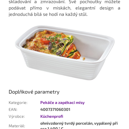
skladování a zmrazování. Své pochoutky můžete
podávat přímo v miskách, elegantní design a
jednoduchá bílá se hodí na každý stůl.
Doplňkové parametry
Kategorie
:
Pekáče a zapékací mísy
EAN
:
4007371060301
Výrobce
:
Küchenprofi
ohnivzdorný tvrdý porcelán, vypálený při
Materiál
:
cca 1.400 ° C