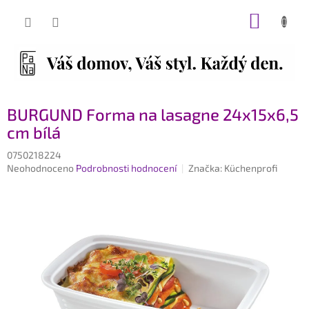
Přejít
NÁKUP
na
obsah
KOŠÍK
BURGUND Forma na lasagne 24x15x6,5
cm bílá
0750218224
Průměrné
Neohodnoceno
Podrobnosti hodnocení
Značka:
Küchenprofi
hodnocení
produktu
je
0,0
z
5
hvězdiček.