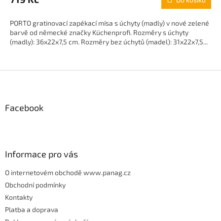
PORTO gratinovací zapékací mísa s úchyty (madly) v nové zelené
barvě od německé značky Küchenprofi. Rozměry s úchyty
(madly): 36x22x7,5 cm. Rozměry bez úchytů (madel): 31x22x7,5...
Z
á
p
Facebook
a
t
í
Informace pro vás
O internetovém obchodě www.panag.cz
Obchodní podmínky
Kontakty
Platba a doprava