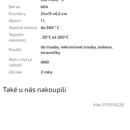
Barva
:
bílá
Rozměry
:
24x15 x6,5 cm
Objem
:
1 l
Tepelně odolný
:
do 280 ° C
Teplotní
-20°C až 280°C
odolnost:
:
do trouby, mikrovlnné trouby, lednice,
Použití
:
mrazničky
Mytí v myčce
ANO
nádobí
:
Záruka
:
2 roky
Také u nás nakoupili
Kód:
0750118230