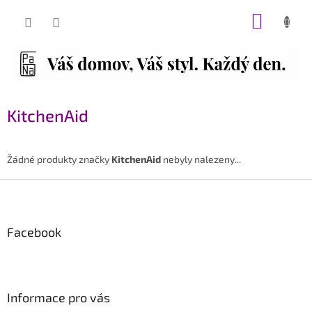
Přejít
NÁKUP
na
obsah
KOŠÍK
KitchenAid
Žádné produkty značky
KitchenAid
nebyly nalezeny...
Z
á
p
Facebook
a
t
í
Informace pro vás