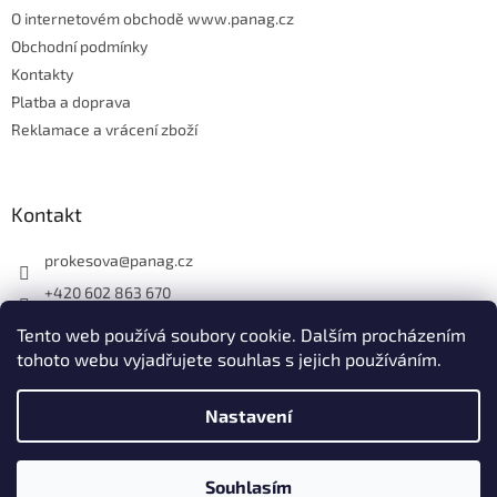
O internetovém obchodě www.panag.cz
Obchodní podmínky
Kontakty
Platba a doprava
Reklamace a vrácení zboží
Kontakt
prokesova
@
panag.cz
+420 602 863 670
Tento web používá soubory cookie. Dalším procházením
tohoto webu vyjadřujete souhlas s jejich používáním.
Nastavení
Vytvořil Shoptet
Souhlasím
Copyright 2026
Panag.cz
. Všechna práva vyhrazena.