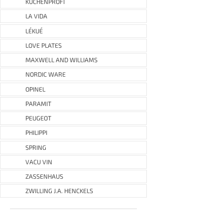
KÜCHENPROFI
LA VIDA
LÉKUÉ
LOVE PLATES
MAXWELL AND WILLIAMS
NORDIC WARE
OPINEL
PARAMIT
PEUGEOT
PHILIPPI
SPRING
VACU VIN
ZASSENHAUS
ZWILLING J.A. HENCKELS