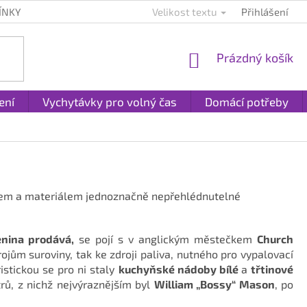
ÍNKY
KONTAKTY
PLATBA A DOPRAVA
Velikost textu
Přihlášení
REKLAMACE A
NÁKUPNÍ
Prázdný košík
KOŠÍK
ení
Vychytávky pro volný čas
Domácí potřeby
gnem a materiálem jednoznačně nepřehlédnutelné
nina prodává,
se pojí s v anglickým městečkem
Church
ojům suroviny, tak ke zdroji paliva, nutného pro vypalovací
istickou se pro ni staly
kuchyňské nádoby bílé
a
třtinové
trů, z nichž nejvýraznějším byl
William „Bossy“ Mason
, po