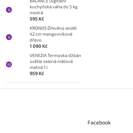
BALANCE Digitální
kuchyňská váha do 5 kg
modrá
595 Kč
KRONOS Dřevěný anděl
42 cm mangovníkové
dřevo
1 090 Kč
VENEZIA Termoska džbán
světle zelená mátová
matná 1 l
959 Kč
Z
á
p
a
t
Facebook
í