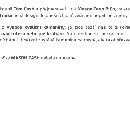
koupil
Tom Cash
a přejmenoval ji na
Mason Cash & Co,
ve ste
) mísa
, jejíž design do dnešních dnů zažil jen nepatrné změny.
é z
vysoce kvalitní kameniny
, je sice těžší než to z ker
í vůči otěru nebo poškrábání
. A určitě budete překvapeni, j
 míchání či hnětení zůstává kamenina na místě, ale také přek
načky
MASON CASH
nebyly nalezeny...