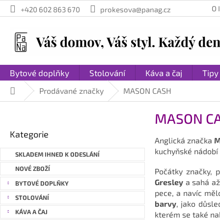
Přejít
O
+420 602 863 670
prokesova@panag.cz
na
obsah
Bytové doplňky
Stolování
Káva a čaj
Tipy
Prodávané značky
MASON CASH
Domů
P
MASON C
o
Přeskočit
s
Kategorie
kategorie
Anglická značka
M
t
kuchyňské nádobí 
r
SKLADEM IHNED K ODESLÁNÍ
a
NOVÉ ZBOŽÍ
Počátky značky, 
n
Gresley
a sahá až 
BYTOVÉ DOPLŇKY
n
pece, a navíc mělo
STOLOVÁNÍ
í
barvy
, jako důsle
p
KÁVA A ČAJ
kterém se také n