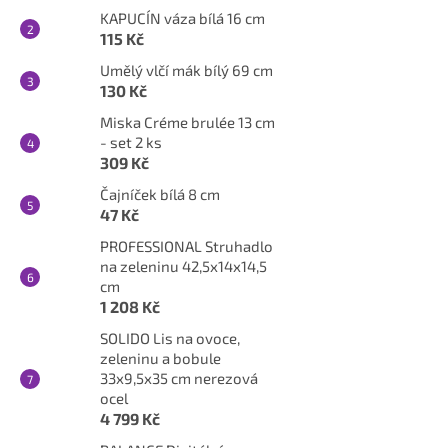
KAPUCÍN váza bílá 16 cm
115 Kč
Umělý vlčí mák bílý 69 cm
130 Kč
Miska Créme brulée 13 cm
- set 2 ks
309 Kč
Čajníček bílá 8 cm
47 Kč
PROFESSIONAL Struhadlo
na zeleninu 42,5x14x14,5
cm
1 208 Kč
SOLIDO Lis na ovoce,
zeleninu a bobule
33x9,5x35 cm nerezová
ocel
4 799 Kč