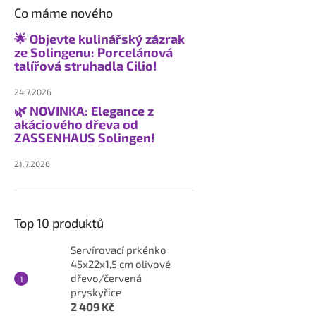
Co máme nového
🌟 Objevte kulinářský zázrak
ze Solingenu: Porcelánová
talířová struhadla Cilio!
24.7.2026
🌿 NOVINKA: Elegance z
akáciového dřeva od
ZASSENHAUS Solingen!
21.7.2026
Top 10 produktů
Servírovací prkénko
45x22x1,5 cm olivové
dřevo/červená
pryskyřice
2 409 Kč