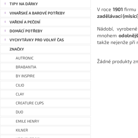
a
TIPY NA DÁRKY
V roce
1901
firmu 
n
VINAŘSKÉ A BAROVÉ POTŘEBY
zadělávací (mísící
e
VAŘENÍ A PEČENÍ
l
Nádobí, vyroben
DOMÁCÍ POTŘEBY
mnohem
odolnějš
VYCHYTÁVKY PRO VOLNÝ ČAS
takže nejenže při
ZNAČKY
AUTRONIC
Žádné produkty z
BRABANTIA
BY INSPIRE
CILIO
CLAY
CREATURE CUPS
DUO
EMILE HENRY
KILNER