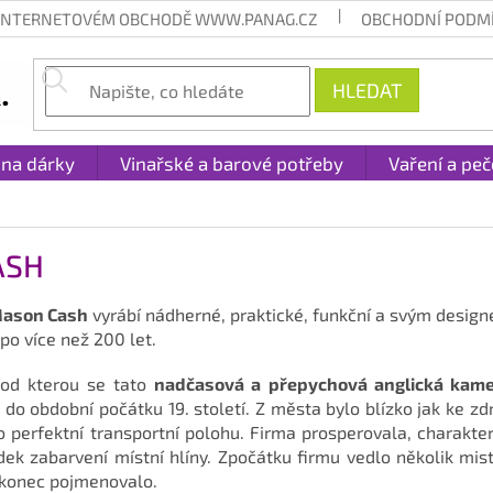
 INTERNETOVÉM OBCHODĚ WWW.PANAG.CZ
OBCHODNÍ PODM
HLEDAT
 na dárky
Vinařské a barové potřeby
Vaření a peč
ASH
ason Cash
vyrábí nádherné, praktické, funkční a svým desi
po více než 200 let.
pod kterou se tato
nadčasová a
přepychov
á anglick
á
kame
do obdobní počátku 19. století. Z města bylo blízko jak ke zdr
 perfektní transportní polohu. Firma prosperovala, charakter
dek zabarvení místní hlíny. Zpočátku firmu vedlo několik mis
akonec pojmenovalo.