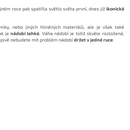
jném roce pak spatřila světlo světa první, dnes již
ikonická
amiky, nebo jiných hliněných materiálů, ale je však také
ak je
nádobí lehké.
Váha nádobí je totiž skvěle rozložená,
vapivě nebudete mít problém nádobí
držet v jedné ruce
.