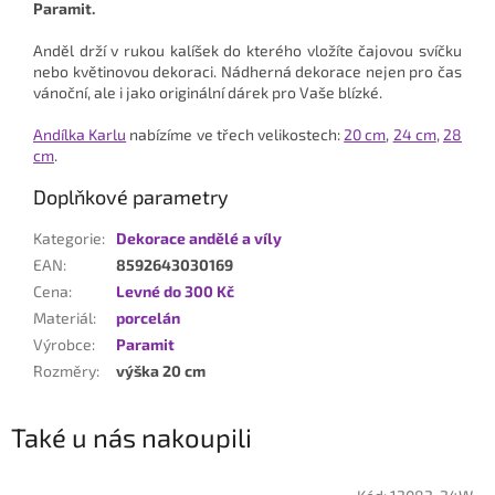
Paramit.
Anděl drží v rukou kalíšek do kterého vložíte čajovou svíčku
nebo květinovou dekoraci. N
ádherná dekorace nejen pro čas
vánoční, ale i jako originální dárek pro Vaše blízké.
Andílka Karlu
nabízíme ve třech velikostech:
20 cm
,
24 cm
,
28
cm
.
Doplňkové parametry
Kategorie
:
Dekorace andělé a víly
EAN
:
8592643030169
Cena
:
Levné do 300 Kč
Materiál
:
porcelán
Výrobce
:
Paramit
Rozměry
:
výška 20 cm
Také u nás nakoupili