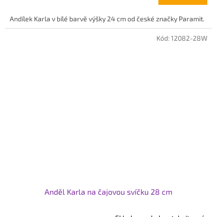
4,3
z
Andílek Karla v bílé barvě výšky 24 cm od české značky Paramit.
5
hvězdiček.
Kód:
12082-28W
Anděl Karla na čajovou svíčku 28 cm