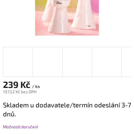
239 Kč
/ ks
197,52 Kč bez DPH
Měrná
Skladem u dodavatele/termín odeslání 3-7
cena:
dnů.
Možnosti doručení