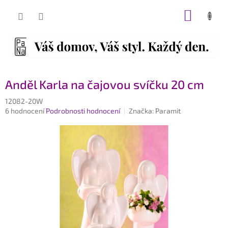
Přejít
NÁKUP
na
obsah
KOŠÍK
Anděl Karla na čajovou svíčku 20 cm
12082-20W
Průměrné
6 hodnocení
Podrobnosti hodnocení
Značka:
Paramit
hodnocení
produktu
je
4,5
z
5
hvězdiček.