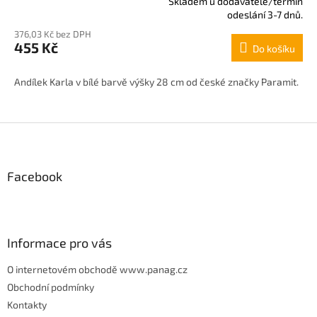
Skladem u dodavatele/termín
Průměrné
odeslání 3-7 dnů.
hodnocení
376,03 Kč bez DPH
produktu
455 Kč
Do košíku
je
5,0
z
Andílek Karla v bílé barvě výšky 28 cm od české značky Paramit.
5
hvězdiček.
Z
á
p
Facebook
a
t
í
Informace pro vás
O internetovém obchodě www.panag.cz
Obchodní podmínky
Kontakty