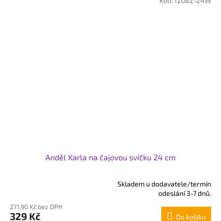
Kód:
12082-24W
Anděl Karla na čajovou svíčku 24 cm
Skladem u dodavatele/termín
Průměrné
odeslání 3-7 dnů.
hodnocení
271,90 Kč bez DPH
produktu
329 Kč
Do košíku
je