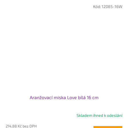
Kód:
12085-16W
Aranžovací miska Love bílá 16 cm
Skladem ihned k odeslání
Průměrné
hodnocení
214,88 Kč bez DPH
produktu