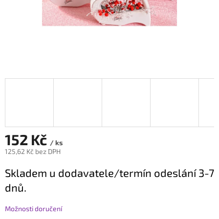
152 Kč
/ ks
125,62 Kč bez DPH
Měrná
Skladem u dodavatele/termín odeslání 3-7
cena:
dnů.
Možnosti doručení