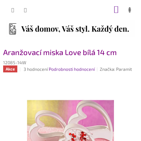
Přejít
NÁKUP
na
obsah
KOŠÍK
Aranžovací miska Love bílá 14 cm
12085-14W
Průměrné
3 hodnocení
Podrobnosti hodnocení
Značka:
Paramit
Akce
hodnocení
produktu
je
3,0
z
5
hvězdiček.