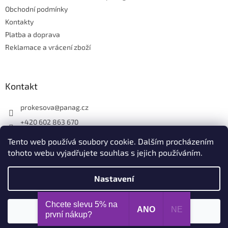
Obchodní podmínky
Kontakty
Platba a doprava
Reklamace a vrácení zboží
Kontakt
prokesova
@
panag.cz
+420 602 863 670
Tento web používá soubory cookie. Dalším procházením
tohoto webu vyjadřujete souhlas s jejich používáním.
Nastavení
Vytvořil Shoptet
Chcete slevu 5% na
ANO
NE
Souhlasím
Copyright 2026
Panag.cz
. Všechna práva vyhrazena.
první nákup?