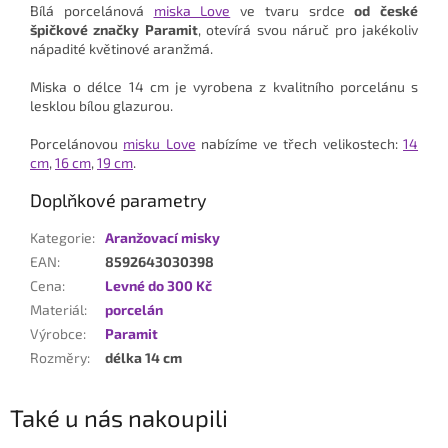
Bílá porcelánová
miska Love
ve tvaru srdce
od české
špičkové značky Paramit
, otevírá svou náruč pro jakékoliv
nápadité květinové aranžmá.
Miska o délce 14 cm je vyrobena z kvalitního porcelánu s
lesklou bílou glazurou.
Porcelánovou
misku Love
nabízíme ve třech velikostech:
14
cm
,
16 cm
,
19 cm
.
Doplňkové parametry
Kategorie
:
Aranžovací misky
EAN
:
8592643030398
Cena
:
Levné do 300 Kč
Materiál
:
porcelán
Výrobce
:
Paramit
Rozměry
:
délka 14 cm
Také u nás nakoupili