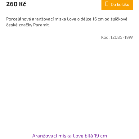
260 Kč
Do košíku
je
4,5
z
Porcelánová aranžovací miska Love o délce 16 cm od špičkové
5
české značky Paramit.
hvězdiček.
Kód:
12085-19W
Aranžovací miska Love bílá 19 cm