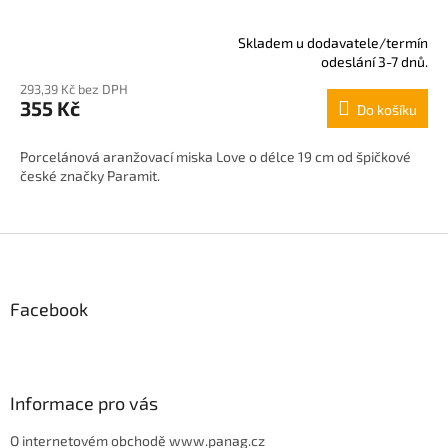
Skladem u dodavatele/termín
Průměrné
odeslání 3-7 dnů.
hodnocení
293,39 Kč bez DPH
produktu
355 Kč
Do košíku
je
4,8
z
Porcelánová aranžovací miska Love o délce 19 cm od špičkové
5
české značky Paramit.
hvězdiček.
Z
á
p
Facebook
a
t
í
Informace pro vás
O internetovém obchodě www.panag.cz