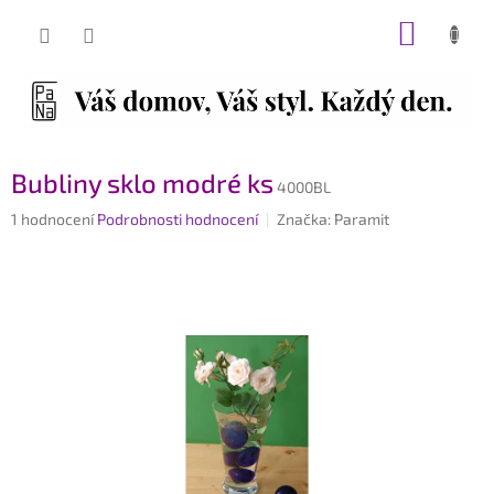
Přejít
NÁKUP
na
obsah
KOŠÍK
Bubliny sklo modré ks
4000BL
Průměrné
1 hodnocení
Podrobnosti hodnocení
Značka:
Paramit
hodnocení
produktu
je
5,0
z
5
hvězdiček.