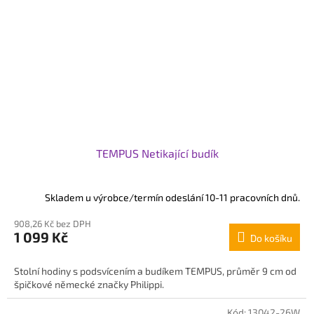
TEMPUS Netikající budík
Skladem u výrobce/termín odeslání 10-11 pracovních dnů.
908,26 Kč bez DPH
1 099 Kč
Do košíku
Stolní hodiny s podsvícením a budíkem TEMPUS, průměr 9 cm od
špičkové německé značky Philippi.
Kód:
13042-26W