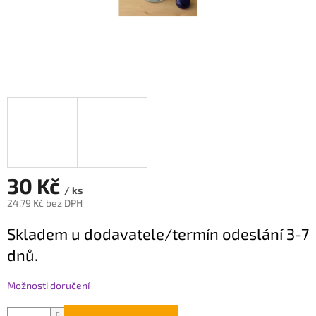
30 Kč
/ ks
24,79 Kč bez DPH
Měrná
Skladem u dodavatele/termín odeslání 3-7
cena:
dnů.
Možnosti doručení