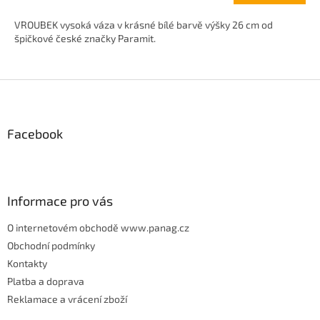
VROUBEK vysoká váza v krásné bílé barvě výšky 26 cm od
špičkové české značky Paramit.
Z
á
p
Facebook
a
t
í
Informace pro vás
O internetovém obchodě www.panag.cz
Obchodní podmínky
Kontakty
Platba a doprava
Reklamace a vrácení zboží