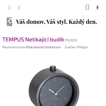
Přejít
NÁKUP
na
obsah
KOŠÍK
TEMPUS Netikající budík
P183015
Průměrné
Neohodnoceno
Podrobnosti hodnocení
Značka:
Philippi
hodnocení
produktu
je
0,0
z
5
hvězdiček.