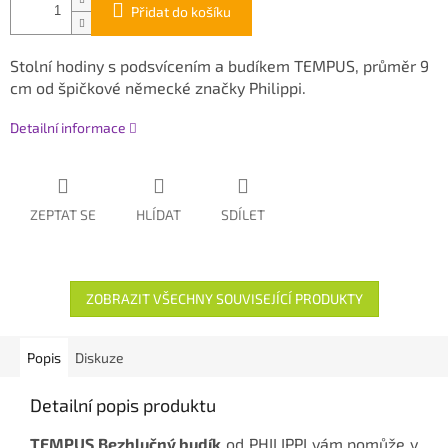
Přidat do košíku
Stolní hodiny s podsvícením a budíkem TEMPUS, průměr 9
cm od špičkové německé značky Philippi.
Detailní informace
ZEPTAT SE
HLÍDAT
SDÍLET
ZOBRAZIT VŠECHNY SOUVISEJÍCÍ PRODUKTY
Popis
Diskuze
Detailní popis produktu
TEMPUS Bezhlučný budík
od PHILIPPI vám pomůže v