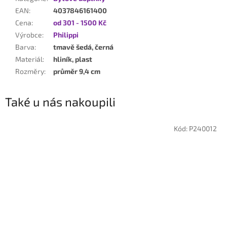
EAN
:
4037846161400
Cena
:
od 301 - 1500 Kč
Výrobce
:
Philippi
Barva
:
tmavě šedá, černá
Materiál
:
hliník, plast
Rozměry
:
průměr 9,4 cm
Také u nás nakoupili
Kód:
P240012