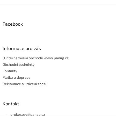
Z
á
p
Facebook
a
t
í
Informace pro vás
O internetovém obchodě www.panag.cz
Obchodní podmínky
Kontakty
Platba a doprava
Reklamace a vrácení zboží
Kontakt
prokesova
@
panag.cz