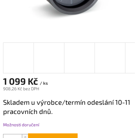
1 099 Kč
/ ks
908,26 Kč bez DPH
Měrná
Skladem u výrobce/termín odeslání 10-11
cena:
pracovních dnů.
Možnosti doručení