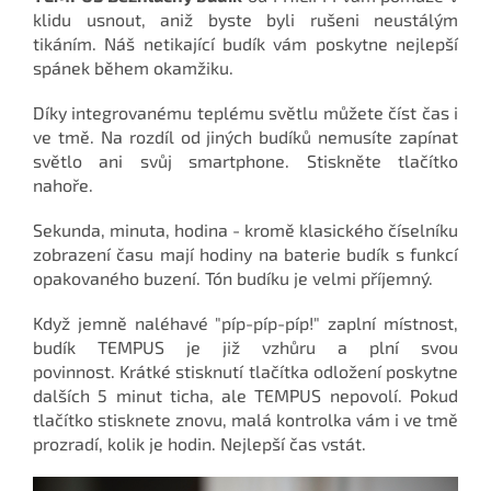
klidu usnout, aniž byste byli rušeni neustálým
tikáním. Náš netikající budík vám poskytne nejlepší
spánek během okamžiku.
Díky integrovanému teplému světlu můžete číst čas i
ve tmě. Na rozdíl od jiných budíků nemusíte zapínat
světlo ani svůj smartphone. Stiskněte tlačítko
nahoře.
Sekunda, minuta, hodina - kromě klasického číselníku
zobrazení času mají hodiny na baterie budík s funkcí
opakovaného buzení. Tón budíku je velmi příjemný.
Když jemně naléhavé "píp-píp-píp!" zaplní místnost,
budík TEMPUS je již vzhůru a plní svou
povinnost. Krátké stisknutí tlačítka odložení poskytne
dalších 5 minut ticha, ale TEMPUS nepovolí. Pokud
tlačítko stisknete znovu, malá kontrolka vám i ve tmě
prozradí, kolik je hodin. Nejlepší čas vstát.