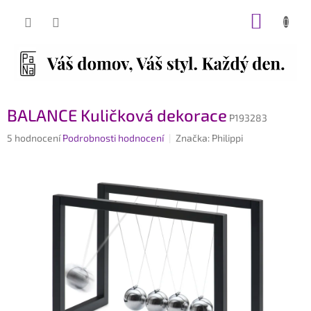
Přejít
NÁKUP
na
obsah
KOŠÍK
BALANCE Kuličková dekorace
P193283
Průměrné
5 hodnocení
Podrobnosti hodnocení
Značka:
Philippi
hodnocení
produktu
je
4,2
z
5
hvězdiček.