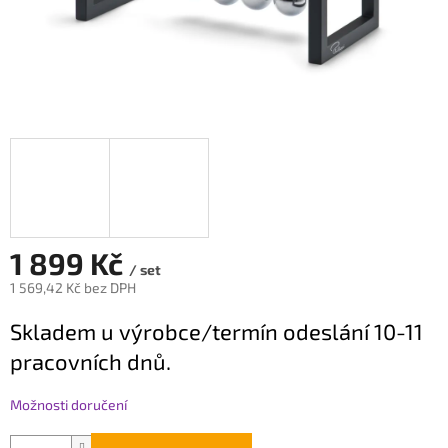
1 899 Kč
/ set
1 569,42 Kč bez DPH
Měrná
Skladem u výrobce/termín odeslání 10-11
cena:
pracovních dnů.
Možnosti doručení