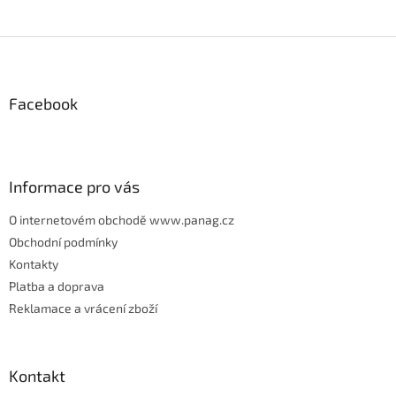
Z
á
p
Facebook
a
t
í
Informace pro vás
O internetovém obchodě www.panag.cz
Obchodní podmínky
Kontakty
Platba a doprava
Reklamace a vrácení zboží
Kontakt