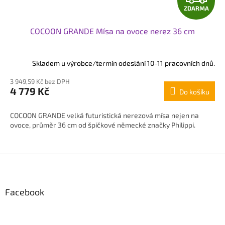
ZDARMA
D
COCOON GRANDE Mísa na ovoce nerez 36 cm
A
R
Skladem u výrobce/termín odeslání 10-11 pracovních dnů.
M
3 949,59 Kč bez DPH
4 779 Kč
Do košíku
A
COCOON GRANDE velká futuristická nerezová mísa nejen na
ovoce, průměr 36 cm od špičkové německé značky Philippi.
Z
á
p
Facebook
a
t
í