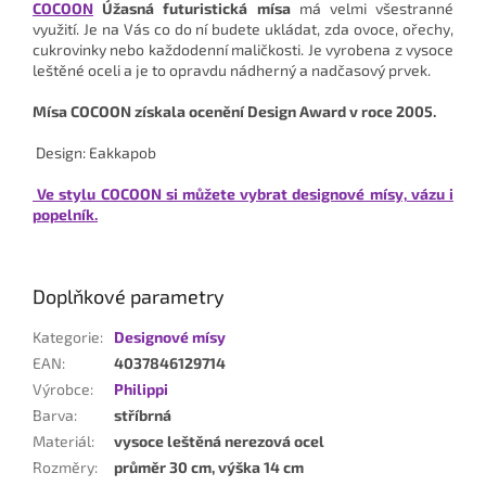
COCOON
Úžasná futuristická mísa
má velmi všestranné
využití. Je na Vás co do ní budete ukládat, zda ovoce, ořechy,
cukrovinky nebo každodenní maličkosti. Je vyrobena z vysoce
leštěné oceli a je to opravdu nádherný a nadčasový prvek.
Mísa COCOON získala ocenění Design Award v roce 2005.
Design: Eakkapob
Ve stylu COCOON si můžete vybrat designové mísy, vázu i
popelník.
Doplňkové parametry
Kategorie
:
Designové mísy
EAN
:
4037846129714
Výrobce
:
Philippi
Barva
:
stříbrná
Materiál
:
vysoce leštěná nerezová ocel
Rozměry
:
průměr 30 cm, výška 14 cm