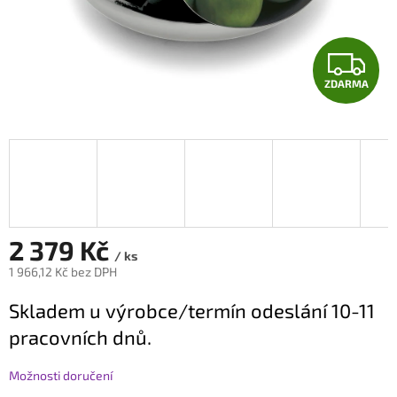
Z
ZDARMA
D
A
R
M
A
2 379 Kč
/ ks
1 966,12 Kč bez DPH
Měrná
Skladem u výrobce/termín odeslání 10-11
cena:
pracovních dnů.
Možnosti doručení