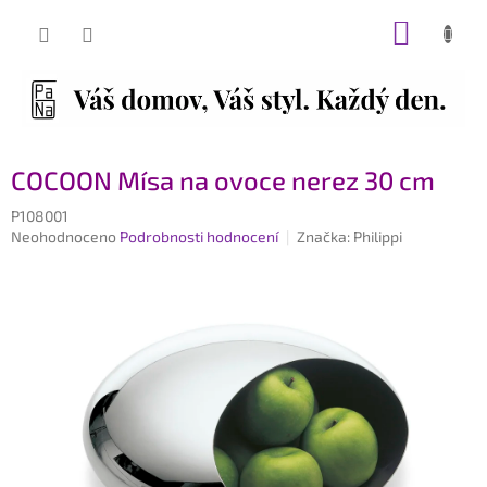
Přejít
NÁKUP
na
obsah
KOŠÍK
COCOON Mísa na ovoce nerez 30 cm
P108001
Průměrné
Neohodnoceno
Podrobnosti hodnocení
Značka:
Philippi
hodnocení
produktu
je
0,0
z
5
hvězdiček.