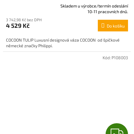
R
Skladem u výrobce/termín odeslání
Průměrné
10-11 pracovních dnů.
hodnocení
M
3 742,98 Kč bez DPH
produktu
4 529 Kč
Do košíku
je
A
5,0
z
COCOON TULIP Luxusní designová váza COCOON od špičkové
5
německé značky Philippi.
hvězdiček.
Kód:
P108003
Z