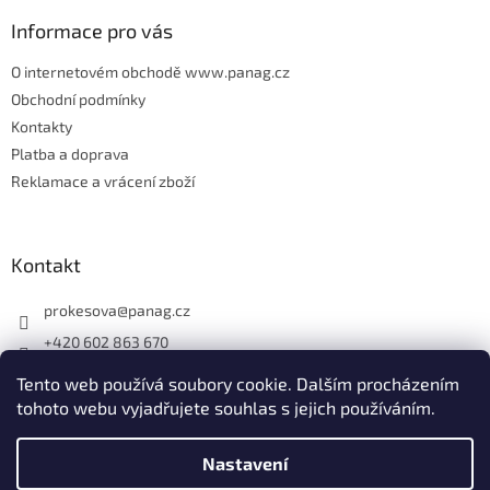
Informace pro vás
O internetovém obchodě www.panag.cz
Obchodní podmínky
Kontakty
Platba a doprava
Reklamace a vrácení zboží
Kontakt
prokesova
@
panag.cz
+420 602 863 670
Tento web používá soubory cookie. Dalším procházením
tohoto webu vyjadřujete souhlas s jejich používáním.
Nastavení
Vytvořil Shoptet