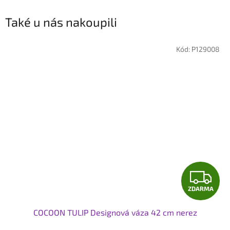
Také u nás nakoupili
Kód:
P129008
Z
ZDARMA
D
COCOON TULIP Designová váza 42 cm nerez
A